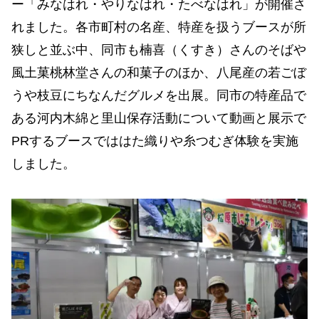
ー「みなはれ・やりなはれ・たべなはれ」が開催さ
れました。各市町村の名産、特産を扱うブースが所
狭しと並ぶ中、同市も楠喜（くすき）さんのそばや
風土菓桃林堂さんの和菓子のほか、八尾産の若ごぼ
うや枝豆にちなんだグルメを出展。同市の特産品で
ある河内木綿と里山保存活動について動画と展示で
PRするブースでははた織りや糸つむぎ体験を実施
しました。