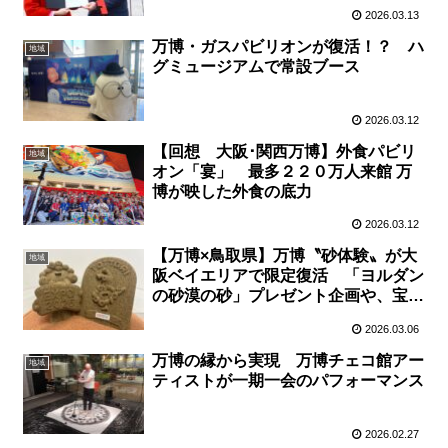
2026.03.13
万博・ガスパビリオンが復活！？ ハ
地域
グミュージアムで常設ブース
2026.03.12
【回想 大阪･関西万博】外食パビリ
地域
オン「宴」 最多２２０万人来館 万
博が映した外食の底力
2026.03.12
【万博×鳥取県】万博〝砂体験〟が大
地域
阪ベイエリアで限定復活 「ヨルダン
の砂漠の砂」プレゼント企画や、宝探
しゲームに県産品マルシェも
2026.03.06
万博の縁から実現 万博チェコ館アー
地域
ティストが一期一会のパフォーマンス
2026.02.27