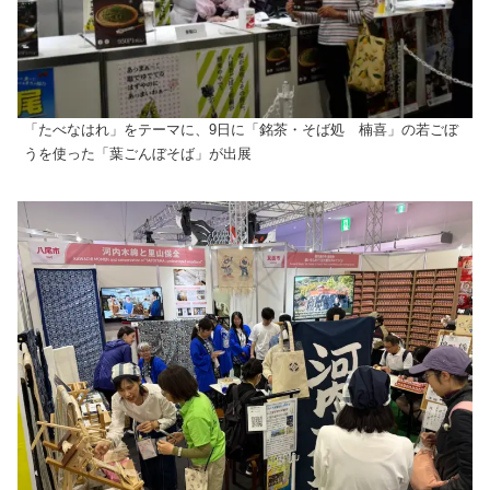
「たべなはれ」をテーマに、9日に「銘茶・そば処 楠喜」の若ごぼ
うを使った「葉ごんぼそば」が出展