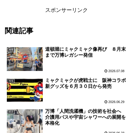
スポンサーリンク
関連記事
道頓堀にミャクミャク像再び ８月末
地域
まで万博レガシー発信
2026.07.08
ミャクミャクが虎戦士に 阪神コラボ
地域
新グッズを６月３０日から発売
2026.06.29
万博「人間洗濯機」の技術を社会へ
経済
介護用バスや宇宙シャワーへの展開を
本格化
2026.06.23