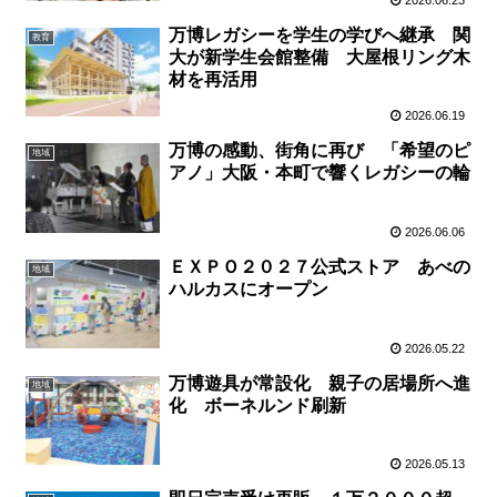
万博レガシーを学生の学びへ継承 関
教育
大が新学生会館整備 大屋根リング木
材を再活用
2026.06.19
万博の感動、街角に再び 「希望のピ
地域
アノ」大阪・本町で響くレガシーの輪
2026.06.06
ＥＸＰＯ２０２７公式ストア あべの
地域
ハルカスにオープン
2026.05.22
万博遊具が常設化 親子の居場所へ進
地域
化 ボーネルンド刷新
2026.05.13