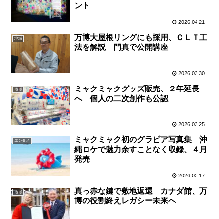
ント
2026.04.21
万博大屋根リングにも採用、ＣＬＴ工
地域
法を解説 門真で公開講座
2026.03.30
ミャクミャクグッズ販売、２年延長
地域
へ 個人の二次創作も公認
2026.03.25
ミャクミャク初のグラビア写真集 沖
エンタメ
縄ロケで魅力余すことなく収録、４月
発売
2026.03.17
真っ赤な鍵で敷地返還 カナダ館、万
地域
博の役割終えレガシー未来へ