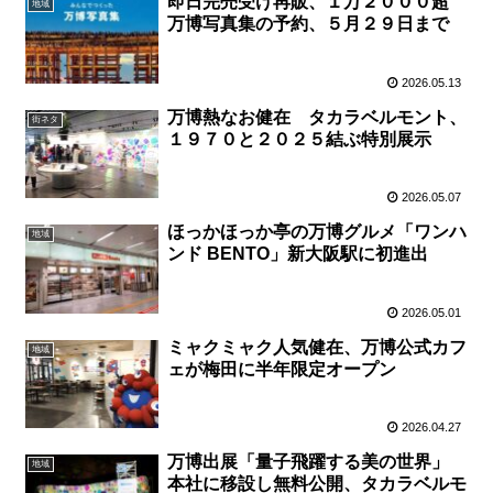
即日完売受け再販、１万２０００超
地域
万博写真集の予約、５月２９日まで
2026.05.13
万博熱なお健在 タカラベルモント、
街ネタ
１９７０と２０２５結ぶ特別展示
2026.05.07
ほっかほっか亭の万博グルメ「ワンハ
地域
ンド BENTO」新大阪駅に初進出
2026.05.01
ミャクミャク人気健在、万博公式カフ
地域
ェが梅田に半年限定オープン
2026.04.27
万博出展「量子飛躍する美の世界」
地域
本社に移設し無料公開、タカラベルモ