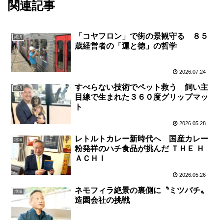
関連記事
「コヤフロン」で街の景観守る ８５
経済
歳経営者の「運と徳」の哲学
2026.07.24
すべらない技術でペット救う 飼い主
経済
目線で生まれた３６０度グリップマッ
ト
2026.05.28
レトルトカレー新時代へ 国産カレー
地域
粉発祥のハチ食品が挑んだ ＴＨＥ Ｈ
ＡＣＨＩ
2026.05.26
ネモフィラ絶景の裏側に〝ミツバチ〟
地域
造園会社の挑戦