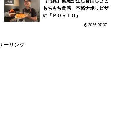
ー
【門真】薪窯が生む香ばしさと
地域
月
もちもち食感 本格ナポリピザ
の「ＰＯＲＴＯ」
2026.07.07
サーリンク