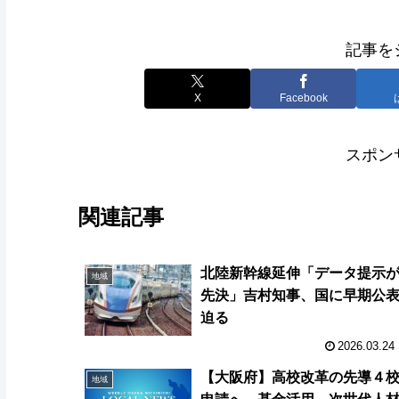
記事を
X
Facebook
スポン
関連記事
北陸新幹線延伸「データ提示
地域
先決」吉村知事、国に早期公
迫る
2026.03.24
【大阪府】高校改革の先導４
地域