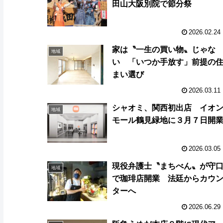
田山大阪別院で節分祭
2026.02.24
家は〝一生の買い物〟じゃな
地域
い 「いつか手放す」前提の
まい選び
2026.03.11
シャオミ、関西初出店 イオ
地域
モール鶴見緑地に３月７日開
2026.03.05
現役弁護士〝まちべん〟が守
地域
で珈琲店開業 法廷からカウ
ターへ
2026.06.29