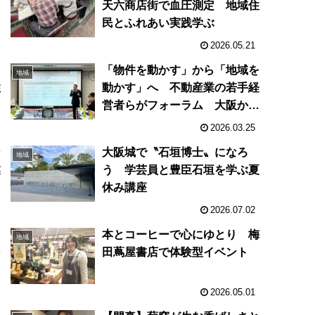
天六商店街で血圧測定 地域住
民とふれあい実践学ぶ
2026.05.21
「物件を動かす」から「地域を
地域
住
動かす」へ 不動産業の若⼿経
営者らがフォーラム ⼤阪から
はじめる業界改革
2026.03.25
ン
大阪城で〝石垣博士〟になろ
地域
業
う 学芸員と豊臣石垣を学ぶ夏
休み講座
2026.07.02
口
本とコーヒーで心にゆとり 梅
地域
ン
田蔦屋書店で体験型イベント
2026.05.01