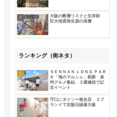
大阪の断層リスクと生存術
わかるニュース
巨大地震発生源の深層
ランキング（街ネタ）
ＳＥＮＮＡＮ ＬＯＮＧ ＰＡＲ
地域
Ｋ「海のマルシェ」刷新 泉
州グルメ集結、３週連続で記
念イベント
守口にダイソー複合店 ３ブ
地域
ランドで京阪沿線最大級