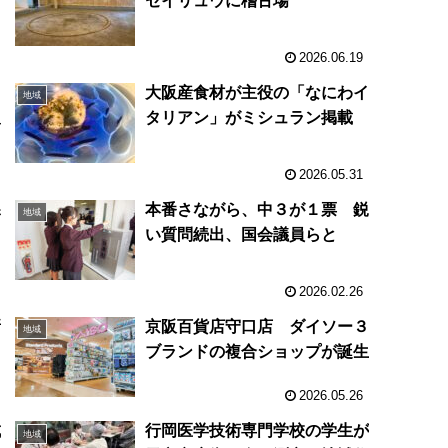
材
セイリュウに稽古場
2026.06.19
大阪産食材が主役の「なにわイ
地域
阪
タリアン」がミシュラン掲載
2026.05.31
課
本番さながら、中３が１票 鋭
地域
リ
い質問続出、国会議員らと
2026.02.26
新
京阪百貨店守口店 ダイソー３
地域
ブランドの複合ショップが誕生
2026.05.26
成
行岡医学技術専門学校の学生が
地域