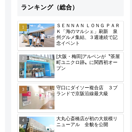
ランキング（総合）
ＳＥＮＮＡＮ ＬＯＮＧ ＰＡＲ
地域
Ｋ「海のマルシェ」刷新 泉
州グルメ集結、３週連続で記
念イベント
[大阪・梅田]アルペンが〝茶屋
地域
町ユニクロ跡〟に関西初オー
プン
守口にダイソー複合店 ３ブ
地域
ランドで京阪沿線最大級
大丸心斎橋店が初の大規模リ
経済
ニューアル 全貌を公開