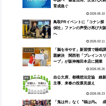
申請へ 基金活用、次世代人
育成急ぐ
2026.06.10
鳥取PRイベントに「コナン探
地域
偵社」ファンの声受け再び大
へ
2026.03.11
「脳を冷やす」新習慣で睡眠
エンタメ
題解決 関西初「ブレインス
ープ」が阪神梅田本店に開業
2026.05.26
自公欠席、都構想法定協 維
地域
主導、来春の投票見据え
2026.06.23
「鬼は外」なく〝福は内〟 
地域