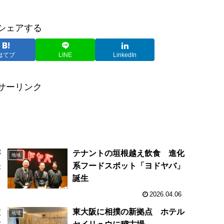
シェアする
はてブ
LINE
LinkedIn
サーリンク
が
テナントの垣根越え飲食 進化
地域
表
系フードスポット「ヨドヤバ」
誕生
2026.04.06
校
東大阪に相撲の新拠点 ホテル
地域