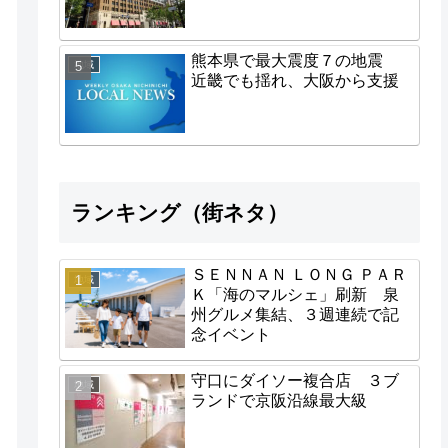
熊本県で最大震度７の地震
地域
近畿でも揺れ、大阪から支援
ランキング（街ネタ）
ＳＥＮＮＡＮ ＬＯＮＧ ＰＡＲ
地域
Ｋ「海のマルシェ」刷新 泉
州グルメ集結、３週連続で記
念イベント
守口にダイソー複合店 ３ブ
地域
ランドで京阪沿線最大級