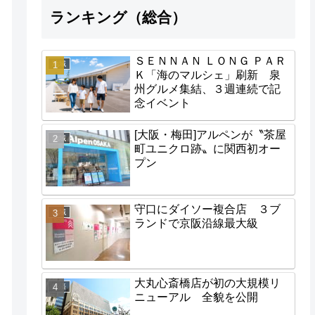
ランキング（総合）
ＳＥＮＮＡＮ ＬＯＮＧ ＰＡＲ
地域
Ｋ「海のマルシェ」刷新 泉
州グルメ集結、３週連続で記
念イベント
[大阪・梅田]アルペンが〝茶屋
地域
町ユニクロ跡〟に関西初オー
プン
守口にダイソー複合店 ３ブ
地域
ランドで京阪沿線最大級
大丸心斎橋店が初の大規模リ
経済
ニューアル 全貌を公開