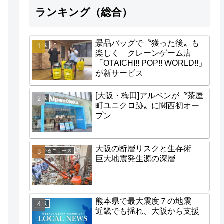
ランキング（総合）
景品バッグで〝獲った後〟も
地域
楽しく クレーンゲーム店
「OTAICHI!! POP!! WORLD!!」
が新サービス
[大阪・梅田]アルペンが〝茶屋
地域
町ユニクロ跡〟に関西初オー
プン
大阪の断層リスクと生存術
わかるニュース
巨大地震発生源の深層
熊本県で最大震度７の地震
地域
近畿でも揺れ、大阪から支援