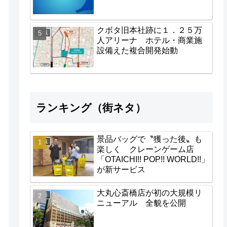
クボタ旧本社跡に１．２５万
地域
人アリーナ ホテル・商業施
設備えた複合開発始動
ランキング（街ネタ）
景品バッグで〝獲った後〟も
地域
楽しく クレーンゲーム店
「OTAICHI!! POP!! WORLD!!」
が新サービス
大丸心斎橋店が初の大規模リ
経済
ニューアル 全貌を公開