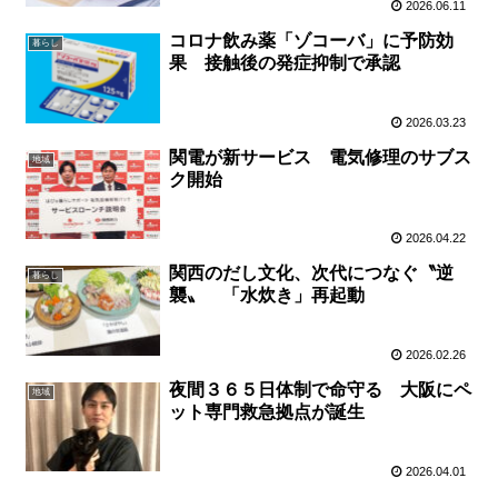
2026.06.11
コロナ飲み薬「ゾコーバ」に予防効
暮らし
果 接触後の発症抑制で承認
2026.03.23
関電が新サービス 電気修理のサブス
地域
ク開始
2026.04.22
関西のだし文化、次代につなぐ〝逆
暮らし
襲〟 「水炊き」再起動
2026.02.26
夜間３６５日体制で命守る 大阪にペ
地域
ット専門救急拠点が誕生
2026.04.01