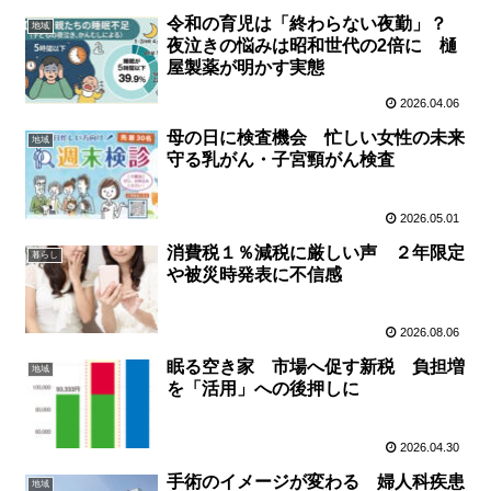
令和の育児は「終わらない夜勤」？
地域
夜泣きの悩みは昭和世代の2倍に 樋
屋製薬が明かす実態
2026.04.06
母の日に検査機会 忙しい女性の未来
地域
守る乳がん・子宮頸がん検査
2026.05.01
消費税１％減税に厳しい声 ２年限定
暮らし
や被災時発表に不信感
2026.08.06
眠る空き家 市場へ促す新税 負担増
地域
を「活用」への後押しに
2026.04.30
手術のイメージが変わる 婦人科疾患
地域