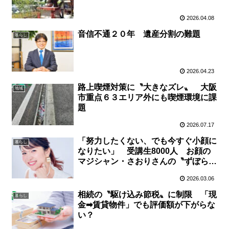
2026.04.08
音信不通２０年 遺産分割の難題
暮らし
2026.04.23
路上喫煙対策に〝大きなズレ〟 大阪
地域
市重点６３エリア外にも喫煙環境に課
題
2026.07.17
「努力したくない、でも今すぐ小顔に
暮らし
なりたい」 受講生8000人 お顔の
マジシャン・さおりさんの〝ずぼら美
容〟はなぜ人気？
2026.03.06
相続の〝駆け込み節税〟に制限 「現
暮らし
金➡賃貸物件」でも評価額が下がらな
い？