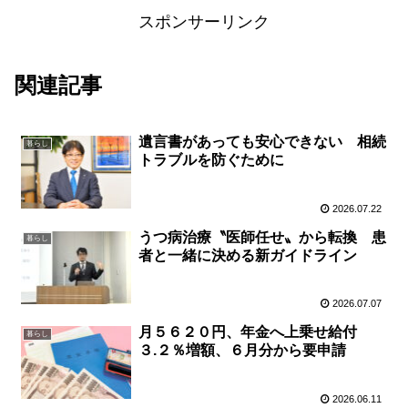
スポンサーリンク
関連記事
遺言書があっても安心できない 相続
暮らし
トラブルを防ぐために
2026.07.22
うつ病治療〝医師任せ〟から転換 患
暮らし
者と一緒に決める新ガイドライン
2026.07.07
月５６２０円、年金へ上乗せ給付
暮らし
３.２％増額、６月分から要申請
2026.06.11