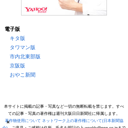
電子版
キタ版
タワマン版
市内北東部版
京阪版
おやこ新聞
本サイトに掲載の記事・写真など一切の無断転載を禁じます。すべ
ての記事・写真の著作権は週刊大阪日日新聞社に帰属します。
著作物使用について
ネットワーク上の著作権について(日本新聞協
×
会)
ご意見・ご感想は住所、氏名を明記の上 weekly@nnn.co.jpまで