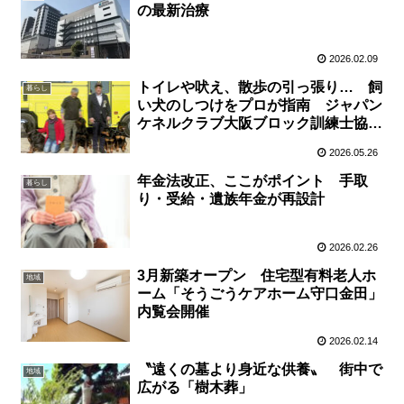
の最新治療
2026.02.09
トイレや吠え、散歩の引っ張り… 飼
暮らし
い犬のしつけをプロが指南 ジャパン
ケネルクラブ大阪ブロック訓練士協議
会の小松隆樹さん
2026.05.26
年金法改正、ここがポイント 手取
暮らし
り・受給・遺族年金が再設計
2026.02.26
3月新築オープン 住宅型有料老人ホ
地域
ーム「そうごうケアホーム守口金田」
内覧会開催
2026.02.14
〝遠くの墓より身近な供養〟 街中で
地域
広がる「樹木葬」