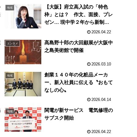
の
【大阪】府立高入試の「特色
地域
催
枠」とは？ 作文、面接、プレ
ゼン… 現中学２年から新制度
スタート
2026.04.22
院
髙島野十郎の大回顧展が大阪中
エンタメ
之島美術館で開催
2026.03.10
創業１４０年の化粧品メーカ
地域
富
ー、新入社員に伝える〝おもて
なしの心〟
2026.04.14
鶴
関電が新サービス 電気修理の
地域
サブスク開始
2026.04.22