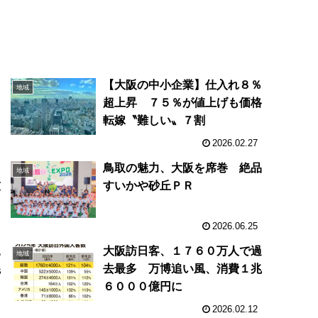
ロ
【大阪の中小企業】仕入れ８％
地域
レ
超上昇 ７５％が値上げも価格
転嫁〝難しい〟７割
2026.02.27
鳥取の魅力、大阪を席巻 絶品
地域
技
すいかや砂丘ＰＲ
2026.06.25
規
大阪訪日客、１７６０万人で過
地域
混
去最多 万博追い風、消費１兆
６０００億円に
2026.02.12