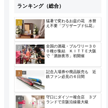
ランキング（総合）
猛暑で変わるお盆の花 水替
地域
え不要「プリザーブド仏花」
全国の酒蔵・ブルワリー３０
地域
０種が集結 ＫＩＴＴＥ大阪
で「酒旅夜市」初開催
記念入場券や廃品販売も 近
街ネタ
鉄ファン必見の６日間
守口にダイソー複合店 ３ブ
地域
ランドで京阪沿線最大級