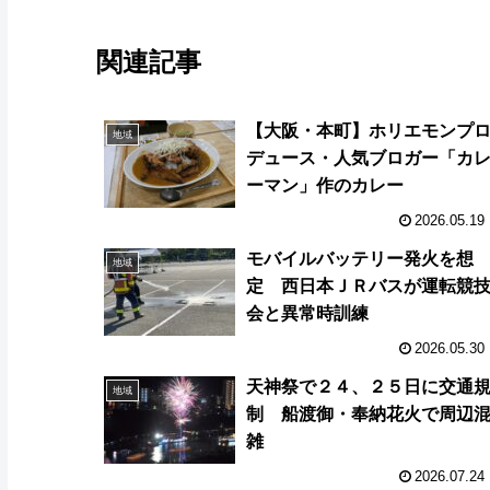
関連記事
【大阪・本町】ホリエモンプ
地域
デュース・人気ブロガー「カ
ーマン」作のカレー
2026.05.19
モバイルバッテリー発火を想
地域
定 西日本ＪＲバスが運転競
会と異常時訓練
2026.05.30
天神祭で２４、２５日に交通
地域
制 船渡御・奉納花火で周辺
雑
2026.07.24