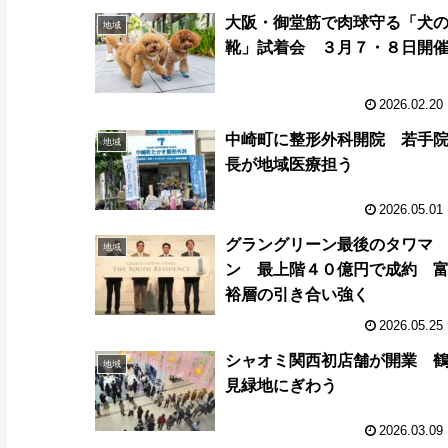
大阪・御堂筋で肉球守る「犬
地域
靴」試着会 ３月７・８日開
2026.02.20
中崎町に整形外科開院 若手
地域
長が地域医療担う
2026.05.01
グラングリーン最後のタワマ
地域
ン 最上階４０億円で成約 
裕層の引き合い強く
2026.05.25
シャオミ関西初店舗が開業 
地域
見緑地にぎわう
2026.03.09