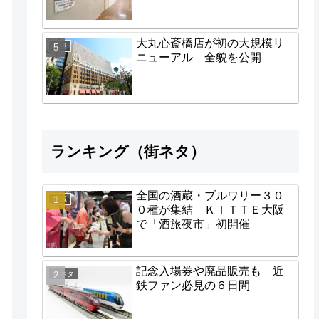
大丸心斎橋店が初の大規模リ
経済
ニューアル 全貌を公開
ランキング（街ネタ）
全国の酒蔵・ブルワリー３０
地域
０種が集結 ＫＩＴＴＥ大阪
で「酒旅夜市」初開催
記念入場券や廃品販売も 近
街ネタ
鉄ファン必見の６日間