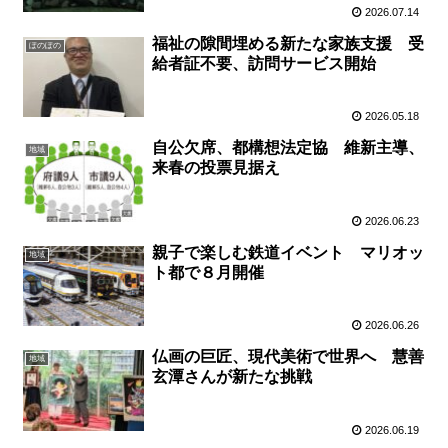
2026.07.14
福祉の隙間埋める新たな家族支援 受
ぽのぽの
給者証不要、訪問サービス開始
2026.05.18
自公欠席、都構想法定協 維新主導、
地域
来春の投票見据え
2026.06.23
親子で楽しむ鉄道イベント マリオッ
地域
ト都で８月開催
2026.06.26
仏画の巨匠、現代美術で世界へ 慧善
地域
玄潭さんが新たな挑戦
2026.06.19