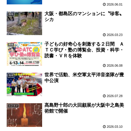
2026.06.01
大阪・都島区のマンションに〝珍客〟
地域
シカ
2026.03.23
子どもの好奇心を刺激する２日間 Ａ
地域
ＴＣ学び・塾の博覧会、投資・科学・
読書・ＶＲを体験
2026.06.08
世界で活動、米空軍太平洋音楽隊が豊
地域
中公演
2026.07.28
髙島野十郎の大回顧展が大阪中之島美
エンタメ
術館で開催
2026.03.10