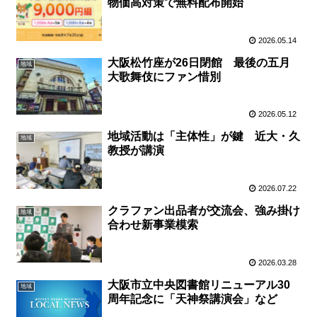
物価高対策で無料配布開始
2026.05.14
大阪松竹座が26日閉館 最後の五月
地域
大歌舞伎にファン惜別
2026.05.12
地域活動は「主体性」が鍵 近大・久
地域
教授が講演
2026.07.22
クラファン出品者が交流会、強み掛け
地域
合わせ新事業模索
2026.03.28
大阪市立中央図書館リニューアル30
地域
周年記念に「天神祭講演会」など