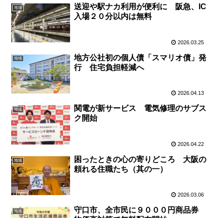
送迎や駅ナカ利用が便利に 阪急、IC
地域
入場２０分以内は無料
2026.03.25
地方公社初の個人債「スマリオ債」発
地域
行 住宅負担軽減へ
2026.04.13
関電が新サービス 電気修理のサブス
地域
ク開始
2026.04.22
困ったときの心の寄りどころ 大阪の
地域
頼れる住職たち（其の一）
2026.03.06
守口市、全市民に９０００円商品券
地域