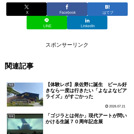
X
Facebook
はてブ
LINE
LinkedIn
スポンサーリンク
関連記事
【体験レポ】泉佐野に誕生 ビール好
地域
きなら一度は行きたい「よなよなビア
ライズ」がすごかった
2026.07.21
「ゴジラとは何か」現代アートが問い
地域
かける生誕７０周年記念展