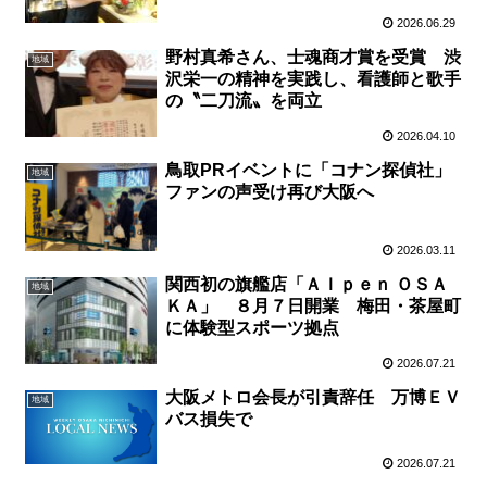
2026.06.29
野村真希さん、士魂商才賞を受賞 渋
地域
沢栄一の精神を実践し、看護師と歌手
の〝二刀流〟を両立
2026.04.10
鳥取PRイベントに「コナン探偵社」
地域
ファンの声受け再び大阪へ
2026.03.11
関西初の旗艦店「Ａｌｐｅｎ ＯＳＡ
地域
ＫＡ」 ８月７日開業 梅田・茶屋町
に体験型スポーツ拠点
2026.07.21
大阪メトロ会長が引責辞任 万博ＥＶ
地域
バス損失で
2026.07.21