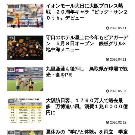
イオンモール大日に大阪プロレス熱
エンタメ
戦 ２０周年キャラ〝ビッグ・サン２
０ｔｈ〟デビュー
2026.05.11
守口のホテル屋上に今年もビアガーデ
地域
ン ５月８日オープン 鉄板グリル×
地中海メニュー
2026.04.11
九里亜蓮も後押し 鳥取県が球場で観
地域
光・食をPR
2026.05.07
大阪訪日客、１７６０万人で過去最
地域
多 万博追い風、消費１兆６０００億
円に
2026.02.12
夏休みの〝学びと体験〟を両立 学童
地域