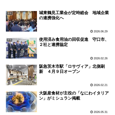
城東鶴見工業会が定時総会 地域企業
地域
の連携強化へ
2026.06.29
使用済み食用油の回収促進 守口市、
地域
２社と連携協定
2026.02.26
阪急茨木市駅「ロサヴィア」北側刷
地域
新 ４月９日オープン
2026.02.21
大阪産食材が主役の「なにわイタリア
地域
ン」がミシュラン掲載
2026.05.31