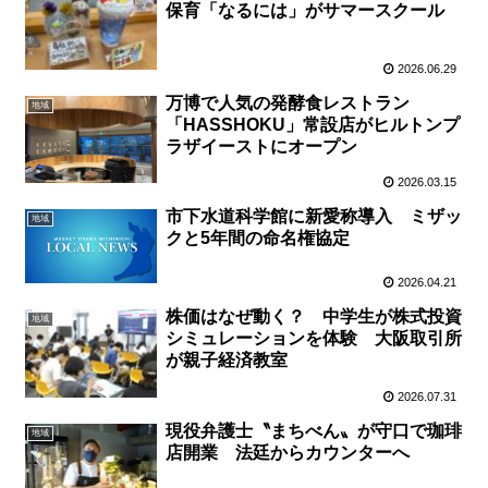
保育「なるには」がサマースクール
2026.06.29
万博で人気の発酵食レストラン
地域
「HASSHOKU」常設店がヒルトンプ
ラザイーストにオープン
2026.03.15
市下水道科学館に新愛称導入 ミザッ
地域
クと5年間の命名権協定
2026.04.21
株価はなぜ動く？ 中学生が株式投資
地域
シミュレーションを体験 大阪取引所
が親子経済教室
2026.07.31
現役弁護士〝まちべん〟が守口で珈琲
地域
店開業 法廷からカウンターへ