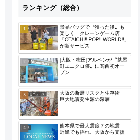
ランキング（総合）
景品バッグで〝獲った後〟も
地域
楽しく クレーンゲーム店
「OTAICHI!! POP!! WORLD!!」
が新サービス
[大阪・梅田]アルペンが〝茶屋
地域
町ユニクロ跡〟に関西初オー
プン
大阪の断層リスクと生存術
わかるニュース
巨大地震発生源の深層
熊本県で最大震度７の地震
地域
近畿でも揺れ、大阪から支援