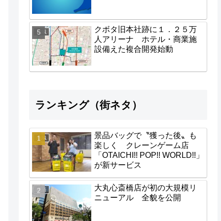
クボタ旧本社跡に１．２５万
地域
人アリーナ ホテル・商業施
設備えた複合開発始動
ランキング（街ネタ）
景品バッグで〝獲った後〟も
地域
楽しく クレーンゲーム店
「OTAICHI!! POP!! WORLD!!」
が新サービス
大丸心斎橋店が初の大規模リ
経済
ニューアル 全貌を公開