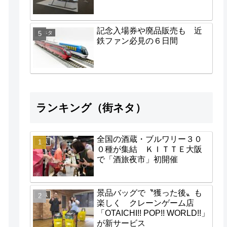
記念入場券や廃品販売も 近
街ネタ
鉄ファン必見の６日間
ランキング（街ネタ）
全国の酒蔵・ブルワリー３０
地域
０種が集結 ＫＩＴＴＥ大阪
で「酒旅夜市」初開催
景品バッグで〝獲った後〟も
地域
楽しく クレーンゲーム店
「OTAICHI!! POP!! WORLD!!」
が新サービス