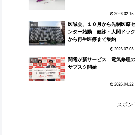
2026.02.15
医誠会、１０月から先制医療
地域
ンター始動 健診・人間ドッ
から再生医療まで集約
2026.07.03
関電が新サービス 電気修理
地域
サブスク開始
2026.04.22
スポン