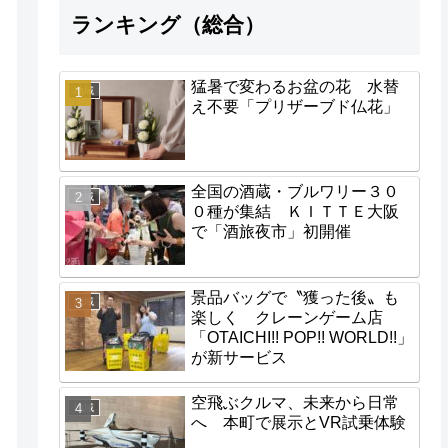
ランキング（総合）
猛暑で変わるお盆の花 水替
地域
え不要「プリザーブド仏花」
全国の酒蔵・ブルワリー３０
地域
０種が集結 ＫＩＴＴＥ大阪
で「酒旅夜市」初開催
景品バッグで〝獲った後〟も
地域
楽しく クレーンゲーム店
「OTAICHI!! POP!! WORLD!!」
が新サービス
空飛ぶクルマ、未来から日常
地域
へ 本町で展示とVR試乗体験