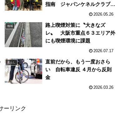
指南 ジャパンケネルクラブ大
阪ブロック訓練士協議会の小松
2026.05.26
隆樹さん
セ
路上喫煙対策に〝大きなズ
地域
ク
レ〟 大阪市重点６３エリア外
にも喫煙環境に課題
2026.07.17
の
直前だから、もう一度おさら
暮らし
い 自転車違反 ４月から反則
金
2026.03.26
サーリンク