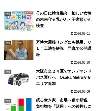
携
母の日に検査機会 忙しい女性
地域
気
の未来守る乳がん・子宮頸がん
検査
2026.05.01
２
万博大屋根リングにも採用、Ｃ
地域
増
ＬＴ工法を解説 門真で公開講
座
2026.03.30
で
大阪市全２４区でオンデマンド
地域
補
バス運行へ Osaka Metroが８
エリア追加
2026.03.09
ビ
眠る空き家 市場へ促す新税
地域
内
負担増を「活用」への後押しに