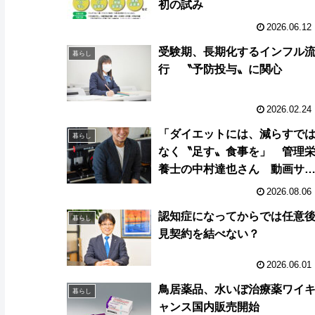
初の試み
2026.06.12
受験期、長期化するインフル
暮らし
行 〝予防投与〟に関心
2026.02.24
「ダイエットには、減らすで
暮らし
なく〝足す〟食事を」 管理
養士の中村達也さん 動画サ
ト「ウェルビーパートナー」
2026.08.06
正しい情報を発信
認知症になってからでは任意
暮らし
見契約を結べない？
2026.06.01
鳥居薬品、水いぼ治療薬ワイ
暮らし
ャンス国内販売開始