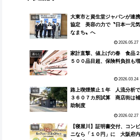
大東市と資生堂ジャパンが連
地域
協定 美容の力で〝日本一元
なまち〟へ
2026.05.27
家計直撃、値上げの春 食品
暮らし
５００品目超、保険料負担も
2026.03.24
路上喫煙禁止１年 人流分析
地域
３６０７カ所試算 商店街は
助制度
2026.02.27
【寝屋川】証明書交付、コン
地域
ニなら「１０円」に 大阪府