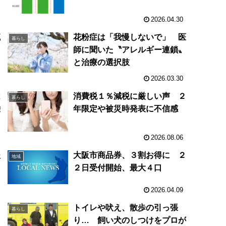
2026.04.30
流
花粉症は「我慢しないで」 医
暮らし
師に聞いた〝アレルギー連鎖〟
と治療の選択肢
2026.03.30
は
消費税１％減税に厳しい声 ２
暮らし
栄
年限定や被災時発表に不信感
イ
で
2026.08.06
後
大阪市商品券、３割お得に ２
地域
２日受付開始、最大４口
2026.04.09
キ
トイレや吠え、散歩の引っ張
暮らし
り… 飼い犬のしつけをプロが