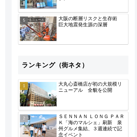
大阪の断層リスクと生存術
わかるニュース
巨大地震発生源の深層
ランキング（街ネタ）
大丸心斎橋店が初の大規模リ
経済
ニューアル 全貌を公開
ＳＥＮＮＡＮ ＬＯＮＧ ＰＡＲ
地域
Ｋ「海のマルシェ」刷新 泉
州グルメ集結、３週連続で記
念イベント