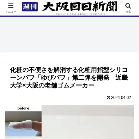
TOP
特集
ニュース
連載
街ネタ
イベント
メニュー
検索
化粧の不便さを解消する化粧用指型シリコ
ーンパフ「ゆびパフ」第二弾を開発 近畿
大学×大阪の老舗ゴムメーカー
2024.04.02