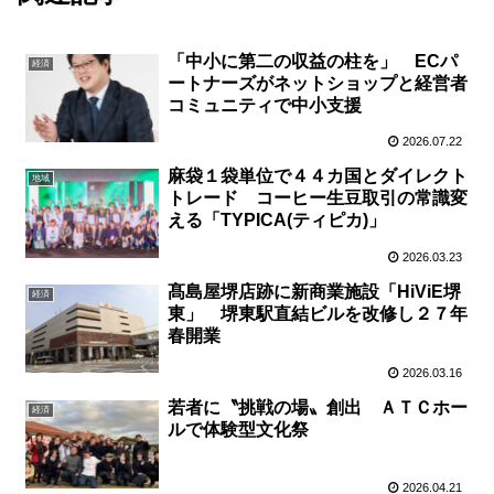
「中小に第二の収益の柱を」 ECパ
経済
ートナーズがネットショップと経営者
コミュニティで中小支援
2026.07.22
麻袋１袋単位で４４カ国とダイレクト
地域
トレード コーヒー生豆取引の常識変
える「TYPICA(ティピカ)」
2026.03.23
髙島屋堺店跡に新商業施設「HiViE堺
経済
東」 堺東駅直結ビルを改修し２７年
春開業
2026.03.16
若者に〝挑戦の場〟創出 ＡＴＣホー
経済
ルで体験型文化祭
2026.04.21