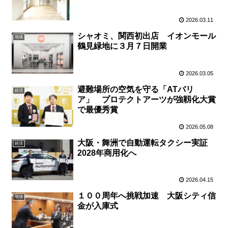
2026.03.11
シャオミ、関西初出店 イオンモール
地域
鶴見緑地に３月７日開業
2026.03.05
避難場所の空気を守る「ATバリ
経済
ア」 プロテクトアーツが強靱化大賞
で最優秀賞
2026.05.08
大阪・舞洲で自動運転タクシー実証
経済
2028年商用化へ
2026.04.15
１００周年へ挑戦加速 大阪シティ信
地域
金が入庫式