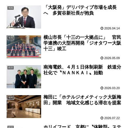
「大阪発」デリバティブ市場を成長
地域
へ 多賀谷新社長が抱負
2026.04.14
横山市長「十三の一大拠点に」 官民
地域
学連携の大型再開発「ジオタワー大阪
十三」竣工
2026.05.09
南海電鉄、４月１日体制刷新 鉄道分
経済
社化で〝ＮＡＮＫＡＩ〟始動
2026.03.20
梅田に「ホテルジオメティック大阪梅
地域
田」開業 地域文化感じる滞在を提案
2026.07.22
ホリイフード、京都に〝体験型〟ステ
経済