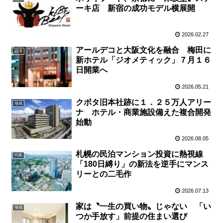
ーキ店 新宿の成功モデル横展開
2026.02.27
アールデコと大阪文化を融合 梅田に
経済
新ホテル「ジオメティック」７月１６
日開業へ
2026.05.21
クボタ旧本社跡に１．２５万人アリー
地域
ナ ホテル・商業施設備えた複合開発
始動
2026.08.05
札幌の民泊マンション投資に熱視線
特集
「180日縛り」の新法を逆手にマンス
リーとの二毛作
2026.07.13
家は〝一生の買い物〟じゃない 「い
地域
つか手放す」前提の住まい選び