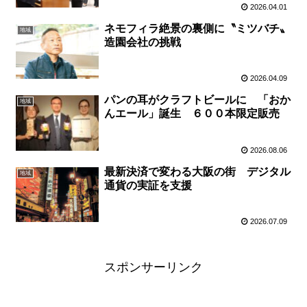
2026.04.01
ネモフィラ絶景の裏側に〝ミツバチ〟
地域
造園会社の挑戦
2026.04.09
パンの耳がクラフトビールに 「おか
地域
んエール」誕生 ６００本限定販売
2026.08.06
最新決済で変わる大阪の街 デジタル
地域
通貨の実証を支援
2026.07.09
スポンサーリンク