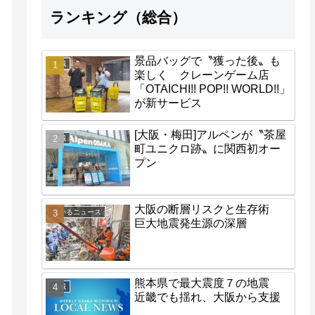
ランキング（総合）
景品バッグで〝獲った後〟も
地域
楽しく クレーンゲーム店
「OTAICHI!! POP!! WORLD!!」
が新サービス
[大阪・梅田]アルペンが〝茶屋
地域
町ユニクロ跡〟に関西初オー
プン
大阪の断層リスクと生存術
わかるニュース
巨大地震発生源の深層
熊本県で最大震度７の地震
地域
近畿でも揺れ、大阪から支援