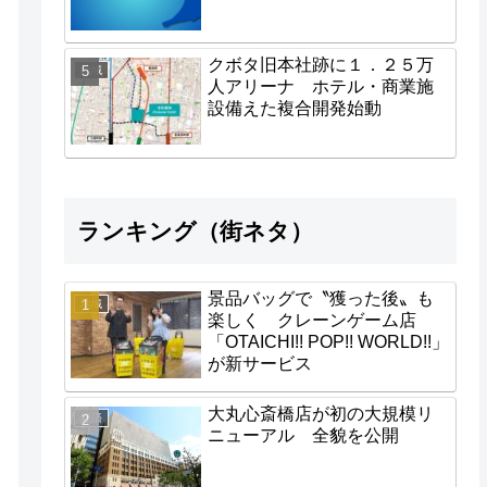
クボタ旧本社跡に１．２５万
地域
人アリーナ ホテル・商業施
設備えた複合開発始動
ランキング（街ネタ）
景品バッグで〝獲った後〟も
地域
楽しく クレーンゲーム店
「OTAICHI!! POP!! WORLD!!」
が新サービス
大丸心斎橋店が初の大規模リ
経済
ニューアル 全貌を公開