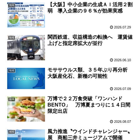
【大阪】中小企業の生成ＡＩ活用２割
地域
弱 導入企業の９６％が効果実感
2026.07.29
関西鉄道、収益構造の転換へ 運賃値
地域
上げと指定席拡大が並行
2026.06.10
モササウルス類、３５年ぶり再分析
地域
大阪産化石、新種の可能性
2026.07.09
万博で２２万食突破「ワンハンド
地域
BENTO」 万博夏まつりに１４日間
限定出店
2026.08.07
風力推進〝ウインドチャレンジャー〟
地域
展 商船三井ミュージアムで開催