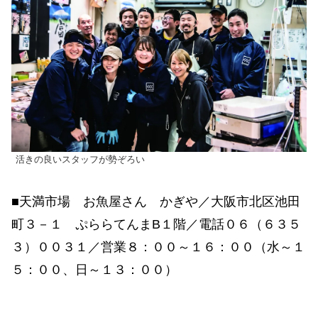
活きの良いスタッフが勢ぞろい
■天満市場 お魚屋さん かぎや／大阪市北区池田
町３－１ ぷららてんまB１階／電話０６（６３５
３）００３１／営業８：００～１６：００（水～１
５：００、日～１３：００）