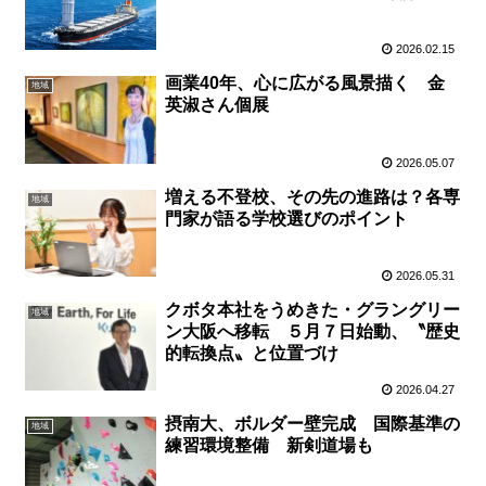
2026.02.15
画業40年、心に広がる風景描く 金
地域
英淑さん個展
2026.05.07
増える不登校、その先の進路は？各専
地域
門家が語る学校選びのポイント
2026.05.31
クボタ本社をうめきた・グラングリー
地域
ン大阪へ移転 ５月７日始動、〝歴史
的転換点〟と位置づけ
2026.04.27
摂南大、ボルダー壁完成 国際基準の
地域
練習環境整備 新剣道場も