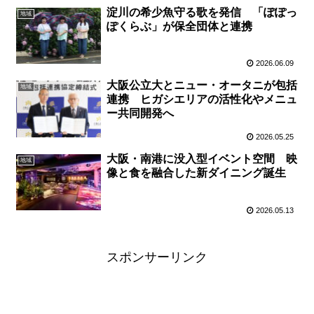
淀川の希少魚守る歌を発信 「ぽぽっ
地域
ぽくらぶ」が保全団体と連携
2026.06.09
大阪公立大とニュー・オータニが包括
地域
連携 ヒガシエリアの活性化やメニュ
ー共同開発へ
2026.05.25
大阪・南港に没入型イベント空間 映
地域
像と食を融合した新ダイニング誕生
2026.05.13
スポンサーリンク