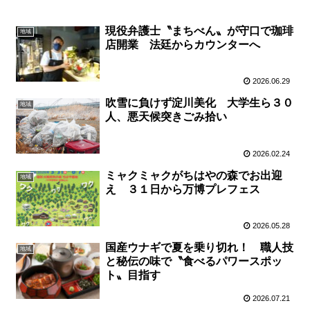
現役弁護士〝まちべん〟が守口で珈琲
地域
店開業 法廷からカウンターへ
2026.06.29
吹雪に負けず淀川美化 大学生ら３０
地域
人、悪天候突きごみ拾い
2026.02.24
ミャクミャクがちはやの森でお出迎
地域
え ３１日から万博プレフェス
2026.05.28
国産ウナギで夏を乗り切れ！ 職人技
地域
と秘伝の味で〝食べるパワースポッ
ト〟目指す
2026.07.21