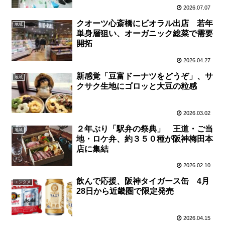
2026.07.07
クオーツ心斎橋にビオラル出店 若年
地域
単身層狙い、オーガニック総菜で需要
開拓
2026.04.27
新感覚「豆富ドーナツをどうぞ」、サ
地域
クサク生地にゴロッと大豆の粒感
2026.03.02
２年ぶり「駅弁の祭典」 王道・ご当
地域
地・ロケ弁、約３５０種が阪神梅田本
店に集結
2026.02.10
飲んで応援、阪神タイガース缶 4月
エンタメ
28日から近畿圏で限定発売
2026.04.15