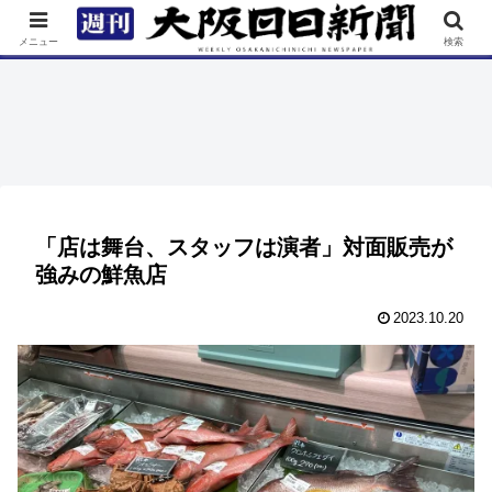
TOP
特集
ニュース
連載
街ネタ
イベント
メニュー
検索
「店は舞台、スタッフは演者」対面販売が
強みの鮮魚店
2023.10.20