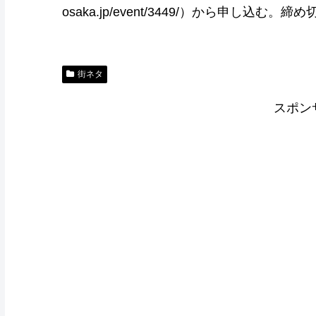
osaka.jp/event/3449/）から申し込む。
街ネタ
スポン