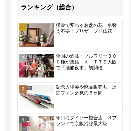
ランキング（総合）
猛暑で変わるお盆の花 水替
地域
え不要「プリザーブド仏花」
全国の酒蔵・ブルワリー３０
地域
０種が集結 ＫＩＴＴＥ大阪
で「酒旅夜市」初開催
記念入場券や廃品販売も 近
街ネタ
鉄ファン必見の６日間
守口にダイソー複合店 ３ブ
地域
ランドで京阪沿線最大級