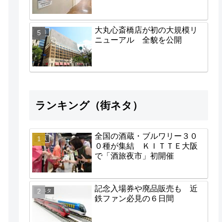
大丸心斎橋店が初の大規模リ
経済
ニューアル 全貌を公開
ランキング（街ネタ）
全国の酒蔵・ブルワリー３０
地域
０種が集結 ＫＩＴＴＥ大阪
で「酒旅夜市」初開催
記念入場券や廃品販売も 近
街ネタ
鉄ファン必見の６日間