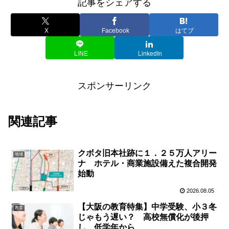
記事をシェアする
X
Facebook
はてブ
LINE
LinkedIn
スポンサーリンク
関連記事
クボタ旧本社跡に１．２５万人アリー
地域
ナ ホテル・商業施設備えた複合開発
始動
2026.08.05
【大阪の教育特集】中学受験、小３冬
教育
じゃもう遅い？ 高校無償化が後押
し、低学年から