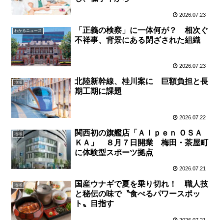
2026.07.23
「正義の検察」に一体何が？ 相次ぐ
わかるニュース
不祥事、背景にある閉ざされた組織
2026.07.23
北陸新幹線、桂川案に 巨額負担と長
地域
期工期に課題
2026.07.22
関西初の旗艦店「Ａｌｐｅｎ ＯＳＡ
地域
ＫＡ」 ８月７日開業 梅田・茶屋町
に体験型スポーツ拠点
2026.07.21
国産ウナギで夏を乗り切れ！ 職人技
地域
と秘伝の味で〝食べるパワースポッ
ト〟目指す
2026.07.21