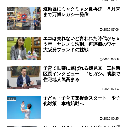
道頓堀にミャクミャク像再び ８月末
地域
まで万博レガシー発信
2026.07.08
エコは売れないと言われた時代から５
地域
５年 ヤシノミ洗剤、再評価のワケ
大阪発ブランドの挑戦
2026.07.06
子育て世帯に選ばれる鶴見区 三村新
地域
区長インタビュー 〝ヒガシ〟隣接で
住宅地人気高まる
2026.07.04
子ども・子育て支援金スタート 少子
暮らし
化対策、本格始動へ
2026.06.25