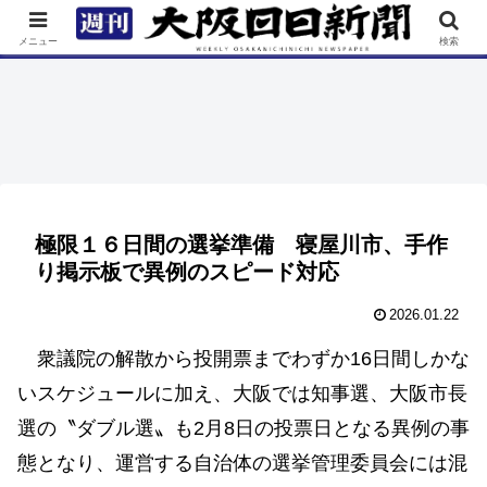
TOP
特集
ニュース
連載
街ネタ
イベント
メニュー
検索
極限１６日間の選挙準備 寝屋川市、手作
り掲示板で異例のスピード対応
2026.01.22
衆議院の解散から投開票までわずか16日間しかな
いスケジュールに加え、大阪では知事選、大阪市長
選の〝ダブル選〟も2月8日の投票日となる異例の事
態となり、運営する自治体の選挙管理委員会には混