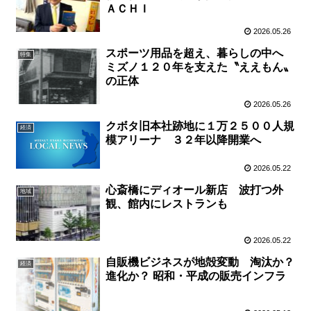
ＡＣＨＩ
2026.05.26
スポーツ用品を超え、暮らしの中へ
特集
ミズノ１２０年を支えた〝ええもん〟
の正体
2026.05.26
クボタ旧本社跡地に１万２５００人規
経済
模アリーナ ３２年以降開業へ
2026.05.22
心斎橋にディオール新店 波打つ外
地域
観、館内にレストランも
2026.05.22
自販機ビジネスが地殻変動 淘汰か？
経済
進化か？ 昭和・平成の販売インフラ