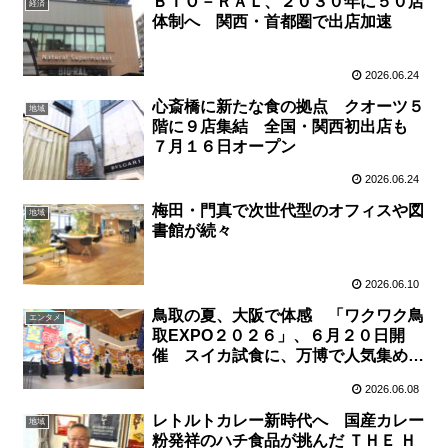
ＢＩＯ－ＲＡＬ、２０３０年に５０店
経済
体制へ 関西・首都圏で出店加速
2026.06.24
心斎橋に新たな食の拠点 クオーツ５
地域
階に９店集結 全国・関西初出店も
７月１６日オープン
2026.06.24
梅田・門真で次世代型のオフィスや図
地域
書館が続々
2026.06.10
鳥取の夏、大阪で体感 「ワクワク鳥
エンタメ
取EXPO２０２６」、６月２０日開
催 スイカ試食に、万博で人気集めた
「鳥取魅力名探偵」体験も
2026.06.08
レトルトカレー新時代へ 国産カレー
地域
粉発祥のハチ食品が挑んだ ＴＨＥ Ｈ