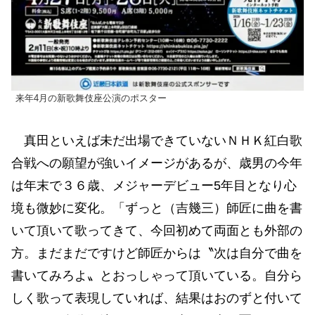
来年4月の新歌舞伎座公演のポスター
真田といえば未だ出場できていないＮＨＫ紅白歌
合戦への願望が強いイメージがあるが、歳男の今年
は年末で３６歳、メジャーデビュー5年目となり心
境も微妙に変化。「ずっと（吉幾三）師匠に曲を書
いて頂いて歌ってきて、今回初めて両面とも外部の
方。まだまだですけど師匠からは〝次は自分で曲を
書いてみろよ〟とおっしゃって頂いている。自分ら
しく歌って表現していれば、結果はおのずと付いて