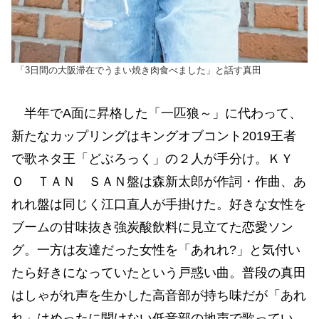
「3日間の大阪滞在でうまい焼き肉食べました」と話す真田
半年でA面に昇格した「一匹狼～」に代わって、
新たなカップリングはキングオブコント2019王者
で歌ネタ王「どぶろっく」の２人が手分け。ＫＹ
Ｏ ＴＡＮ ＳＡＮ盤は森新太郎が作詞・作曲、あ
れれ盤は同じく江口直人が手掛けた。好きな女性を
ブームの甘味抜き強炭酸飲料に見立てた恋愛ソン
グ。一方は友達だった女性を「あれれ?」と気付い
たら好きになっていたという戸惑い曲。普段の真田
はしゃがれ声を生かした高音部が持ち味だが「あれ
れ」はめったに聞けない低音部の地声で歌ってい