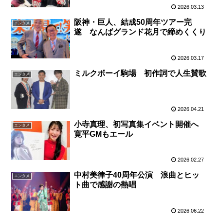
2026.03.13
阪神・巨人、結成50周年ツアー完
エンタメ
遂 なんばグランド花月で締めくくり
2026.03.17
ミルクボーイ駒場 初作詞で人生賛歌
エンタメ
2026.04.21
小寺真理、初写真集イベント開催へ
エンタメ
寛平GMもエール
2026.02.27
中村美律子40周年公演 浪曲とヒッ
エンタメ
ト曲で感謝の熱唱
2026.06.22