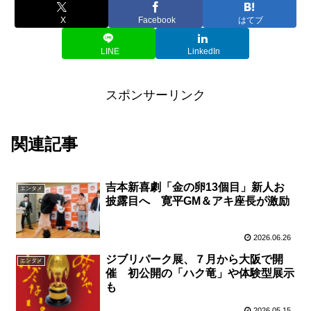
X
Facebook
はてブ
LINE
LinkedIn
スポンサーリンク
関連記事
吉本新喜劇「金の卵13個目」新人お
エンタメ
披露目へ 寛平GM＆アキ座長が激励
2026.06.26
ジブリパーク展、７月から大阪で開
エンタメ
催 初公開の「ハク竜」や体験型展示
も
2026.05.15