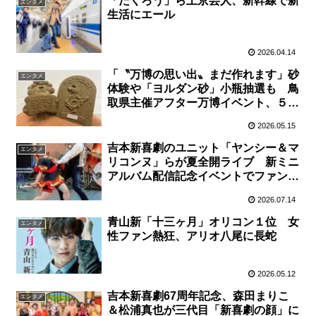
「たくろう」ら上京芸人、新幹線で新
エンタメ
生活にエール
2026.04.14
「〝万博の思い出〟まだ作れます」砂
エンタメ
体験や「ヨルダン砂」小瓶抽選も 鳥
取県主催アフター万博イベント、５月
２４日大阪で開催
2026.05.15
吉本新喜劇のユニット「ヤンシー＆マ
エンタメ
リコンヌ」らが夏全開ライブ 新ミニ
アルバム配信記念イベントでファンと
熱唱
2026.07.14
青山新「十三ヶ月」オリコン１位 女
エンタメ
性ファン熱狂、アリオ八尾に長蛇
2026.05.12
吉本新喜劇67周年記念、森田まりこ
エンタメ
＆松浦真也が三代目「新喜劇の顔」に