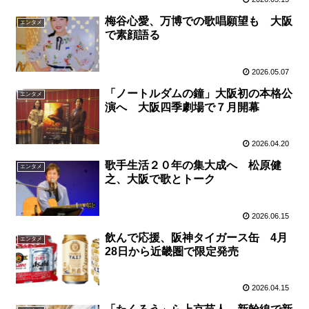
梅谷心愛、万博での歌唱願望も 大阪
エンタメ
で素顔語る
2026.05.07
「ノートルダムの鐘」大阪初の本格公
エンタメ
演へ 大阪四季劇場で７月開幕
2026.04.20
歌手生活２０年の集大成へ 松原健
エンタメ
之、大阪で歌とトーク
2026.06.15
飲んで応援、阪神タイガース缶 4月
エンタメ
28日から近畿圏で限定発売
2026.04.15