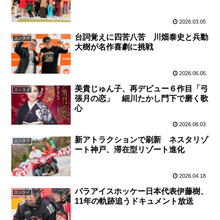
2026.03.05
台詞覚えに四苦八苦 川畑泰史と兵動
エンタメ
大樹が名作喜劇に挑戦
2026.06.05
美貴じゅん子、再デビュー６作目「弓
エンタメ
張月の恋」 細川たかし門下で磨く歌
心
2026.08.03
新アトラクションで刷新 ネスタリゾ
エンタメ
ート神戸、滞在型リゾート進化
2026.04.18
パラアイスホッケー日本代表伊藤樹、
エンタメ
11年の軌跡追うドキュメント放送