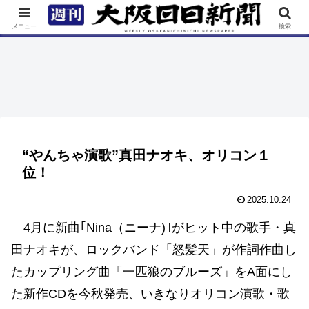
TOP
特集
ニュース
連載
街ネタ
イベント
メニュー
検索
“やんちゃ演歌”真田ナオキ、オリコン１
位！
2025.10.24
4月に新曲｢Nina（ニーナ)｣がヒット中の歌手・真
田ナオキが、ロックバンド「怒髪天」が作詞作曲し
たカップリング曲「一匹狼のブルーズ」をA面にし
た新作CDを今秋発売、いきなりオリコン演歌・歌