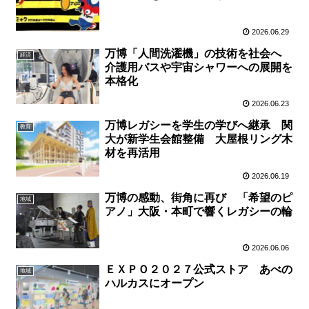
2026.06.29
万博「人間洗濯機」の技術を社会へ
経済
介護用バスや宇宙シャワーへの展開を
本格化
2026.06.23
万博レガシーを学生の学びへ継承 関
教育
大が新学生会館整備 大屋根リング木
材を再活用
2026.06.19
万博の感動、街角に再び 「希望のピ
地域
アノ」大阪・本町で響くレガシーの輪
2026.06.06
ＥＸＰＯ２０２７公式ストア あべの
地域
ハルカスにオープン