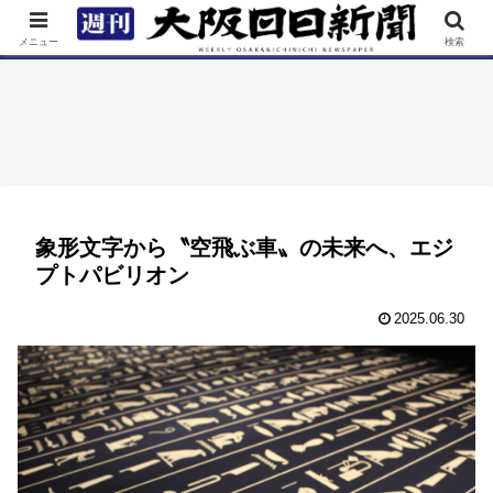
TOP
特集
ニュース
連載
街ネタ
イベント
メニュー
検索
象形文字から〝空飛ぶ車〟の未来へ、エジ
プトパビリオン
2025.06.30