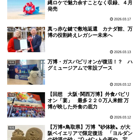
縄ロケで魅力余すことなく収録、４月
発売
2026.03.17
真っ赤な鍵で敷地返還 カナダ館、万
地域
博の役割終えレガシー未来へ
2026.03.13
万博・ガスパビリオンが復活！？ ハ
地域
グミュージアムで常設ブース
2026.03.12
【回想 大阪･関西万博】外食パビリ
地域
オン「宴」 最多２２０万人来館 万
博が映した外食の底力
2026.03.12
【万博×鳥取県】万博〝砂体験〟が大
地域
阪ベイエリアで限定復活 「ヨルダン
の砂漠の砂」プレゼント企画や、宝探