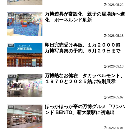
2026.05.22
万博遊具が常設化 親子の居場所へ進
地域
化 ボーネルンド刷新
2026.05.13
即日完売受け再販、１万２０００超
地域
万博写真集の予約、５月２９日まで
2026.05.13
万博熱なお健在 タカラベルモント、
街ネタ
１９７０と２０２５結ぶ特別展示
2026.05.07
ほっかほっか亭の万博グルメ「ワンハ
地域
ンド BENTO」新大阪駅に初進出
2026.05.01