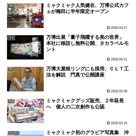
ミャクミャク人気健在、万博公式カフ
地域
ェが梅田に半年限定オープン
2026.04.27
万博出展「量子飛躍する美の世界」
地域
本社に移設し無料公開、タカラベルモ
ント
2026.04.21
万博大屋根リングにも採用、ＣＬＴ工
地域
法を解説 門真で公開講座
2026.03.30
ミャクミャクグッズ販売、２年延長
地域
へ 個人の二次創作も公認
2026.03.25
ミャクミャク初のグラビア写真集 沖
エンタメ