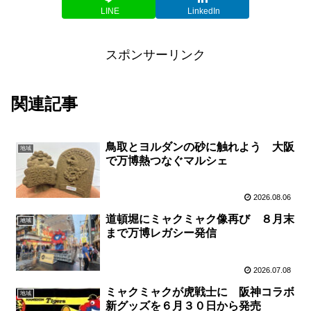
LINE
LinkedIn
スポンサーリンク
関連記事
鳥取とヨルダンの砂に触れよう 大阪
地域
で万博熱つなぐマルシェ
2026.08.06
道頓堀にミャクミャク像再び ８月末
地域
まで万博レガシー発信
2026.07.08
ミャクミャクが虎戦士に 阪神コラボ
地域
新グッズを６月３０日から発売