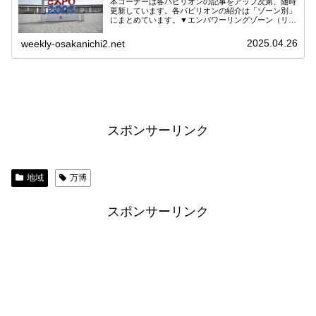
本コーナーは各パビリオンの記事をアップ次第、随時
更新しています。各パビリオンの紹介は「ゾーン別」
にまとめています。▼エンパワーリングゾーン（リン
グ内・東側）マレーシア館関連記事へグルメへフィリ
ピン館関連記事へグルメへアイルランド館関連記事
2025.04.26
weekly-osakanichi2.net
へ...
スポンサーリンク
地域
万博
スポンサーリンク