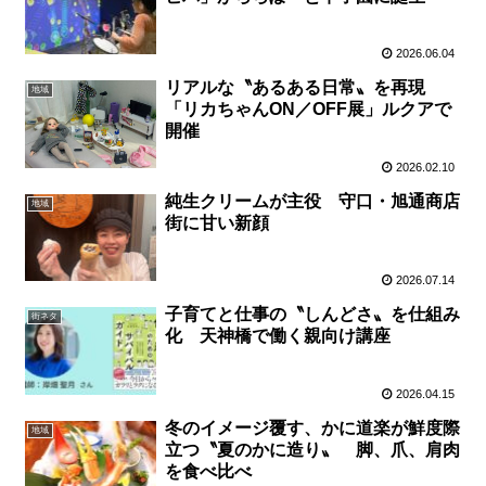
2026.06.04
リアルな〝あるある日常〟を再現
地域
「リカちゃんON／OFF展」ルクアで
開催
2026.02.10
純生クリームが主役 守口・旭通商店
地域
街に甘い新顔
2026.07.14
子育てと仕事の〝しんどさ〟を仕組み
街ネタ
化 天神橋で働く親向け講座
2026.04.15
冬のイメージ覆す、かに道楽が鮮度際
地域
立つ〝夏のかに造り〟 脚、爪、肩肉
を食べ比べ