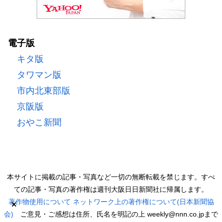
電子版
キタ版
タワマン版
市内北東部版
京阪版
おやこ新聞
本サイトに掲載の記事・写真など一切の無断転載を禁じます。すべ
ての記事・写真の著作権は週刊大阪日日新聞社に帰属します。
著作物使用について
ネットワーク上の著作権について(日本新聞協
×
会)
ご意見・ご感想は住所、氏名を明記の上 weekly@nnn.co.jpまで