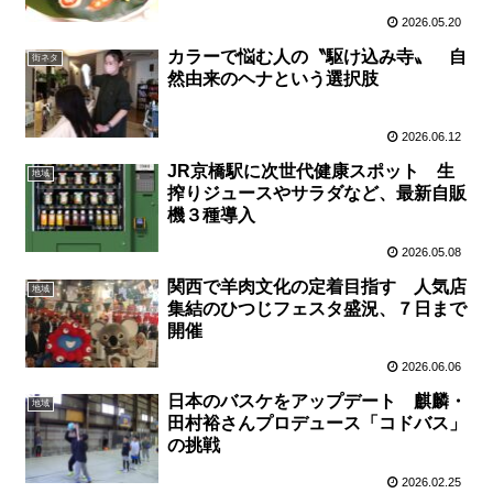
2026.05.20
カラーで悩む人の〝駆け込み寺〟 自
街ネタ
然由来のヘナという選択肢
2026.06.12
JR京橋駅に次世代健康スポット 生
地域
搾りジュースやサラダなど、最新自販
機３種導入
2026.05.08
関西で羊肉文化の定着目指す 人気店
地域
集結のひつじフェスタ盛況、７日まで
開催
2026.06.06
日本のバスケをアップデート 麒麟・
地域
田村裕さんプロデュース「コドバス」
の挑戦
2026.02.25