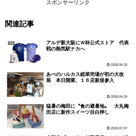
スポンサーリンク
関連記事
アルデ新大阪にＷ杯公式ストア 代表
地域
戦の熱気駅ナカへ
2026.06.20
あべのハルカス総菜売場が初の大改
地域
装 本日開業、１６店新規参入
2026.04.29
猛暑の梅田に〝食の避暑地〟 大丸梅
街ネタ
田店に新作スイーツ目白押し
2026.07.07