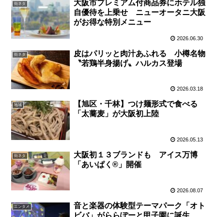
大阪市プレミアム付商品券にホテル独
街ネタ
自優待を上乗せ ニューオータニ大阪
がお得な特別メニュー
2026.06.30
皮はパリッと肉汁あふれる 小樽名物
街ネタ
〝若鶏半身揚げ〟ハルカス登場
2026.03.18
【旭区・千林】つけ麺形式で食べる
地域
「太蕎麦」が大阪初上陸
2026.05.13
大阪初１３ブランドも アイス万博
街ネタ
「あいぱく®」開催
2026.08.07
音と楽器の体験型テーマパーク「オト
エンタメ
ビバ」がららぽーと甲子園に誕生