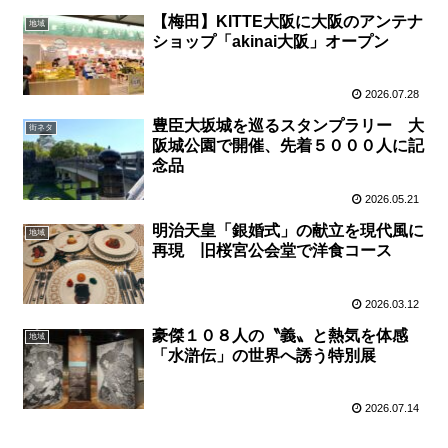
【梅田】KITTE大阪に大阪のアンテナ
地域
ショップ「akinai大阪」オープン
2026.07.28
豊臣大坂城を巡るスタンプラリー 大
街ネタ
阪城公園で開催、先着５０００人に記
念品
2026.05.21
明治天皇「銀婚式」の献立を現代風に
地域
再現 旧桜宮公会堂で洋食コース
2026.03.12
豪傑１０８人の〝義〟と熱気を体感
地域
「水滸伝」の世界へ誘う特別展
2026.07.14