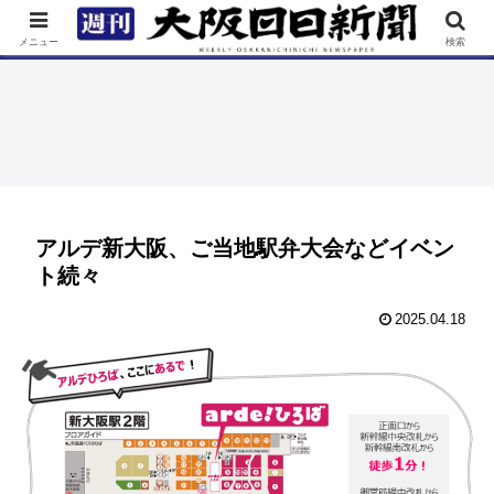
TOP
特集
ニュース
連載
街ネタ
イベント
メニュー
検索
アルデ新大阪、ご当地駅弁大会などイベン
ト続々
2025.04.18