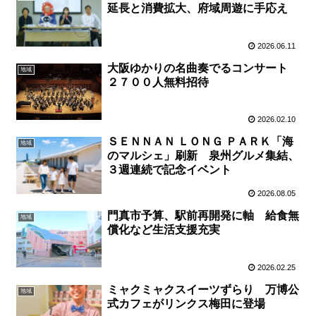
延長と消費拡大、府域周遊に手応え
2026.06.11
大阪ゆかりの名曲奏でるコンサート
地域
２７００人無料招待
2026.02.10
ＳＥＮＮＡＮ ＬＯＮＧ ＰＡＲＫ「海
地域
のマルシェ」刷新 泉州グルメ集結、
３週連続で記念イベント
2026.08.05
門真市予算、駅前再開発に軸 給食無
地域
償化など生活支援充実
2026.02.25
ミャクミャクスイーツずらり 万博公
地域
式カフェがリンクス梅田に登場