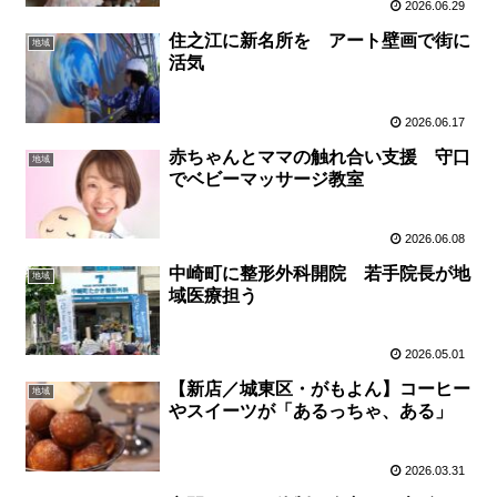
2026.06.29
住之江に新名所を アート壁画で街に
地域
活気
2026.06.17
赤ちゃんとママの触れ合い支援 守口
地域
でベビーマッサージ教室
2026.06.08
中崎町に整形外科開院 若手院長が地
地域
域医療担う
2026.05.01
【新店／城東区・がもよん】コーヒー
地域
やスイーツが「あるっちゃ、ある」
2026.03.31