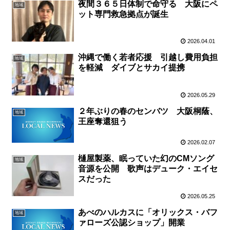
夜間３６５日体制で命守る 大阪にペ
地域
ット専門救急拠点が誕生
2026.04.01
沖縄で働く若者応援 引越し費用負担
地域
を軽減 ダイブとサカイ提携
2026.05.29
２年ぶりの春のセンバツ 大阪桐蔭、
地域
王座奪還狙う
2026.02.07
樋屋製薬、眠っていた幻のCMソング
地域
音源を公開 歌声はデューク・エイセ
スだった
2026.05.25
あべのハルカスに「オリックス・バフ
地域
ァローズ公認ショップ」開業