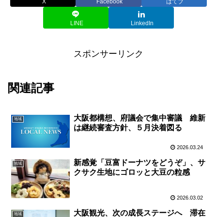
X
Facebook
はてブ
LINE
LinkedIn
スポンサーリンク
関連記事
大阪都構想、府議会で集中審議 維新
地域
は継続審査方針、５月決着図る
2026.03.24
新感覚「豆富ドーナツをどうぞ」、サ
地域
クサク生地にゴロッと大豆の粒感
2026.03.02
大阪観光、次の成長ステージへ 滞在
地域