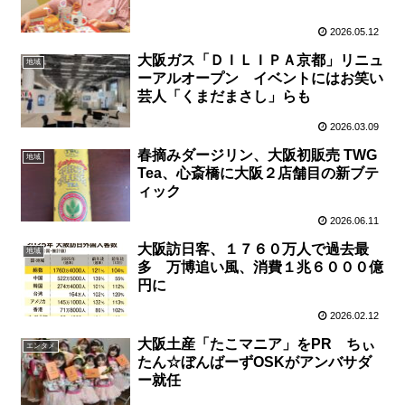
2026.05.12
大阪ガス「ＤＩＬＩＰＡ京都」リニュ
地域
ーアルオープン イベントにはお笑い
芸人「くまだまさし」らも
2026.03.09
春摘みダージリン、大阪初販売 TWG
地域
Tea、心斎橋に大阪２店舗目の新ブテ
ィック
2026.06.11
大阪訪日客、１７６０万人で過去最
地域
多 万博追い風、消費１兆６０００億
円に
2026.02.12
大阪土産「たこマニア」をPR ちぃ
エンタメ
たん☆ぼんばーずOSKがアンバサダ
ー就任