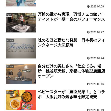
2026.04.09
万博の縁から実現 万博チェコ館アー
地域
ティストが一期一会のパフォーマンス
2026.02.27
眺めるほど新たな発見 日本初のフォ
街ネタ
ンタネージ大回顧展
2026.07.24
自分だけの美しさを〝仕立てる〟場
街ネタ
所 桃谷順天館、京都に体験型旗艦店
オープン
2026.05.16
ベビースターが「豊臣兄弟！」とコラ
街ネタ
ボ 大阪お好み焼き味を限定発売
2026.06.19