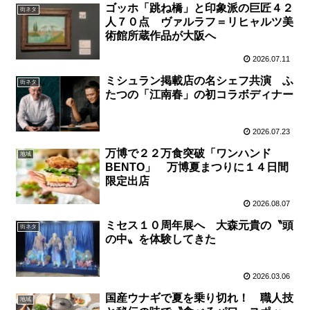
ゴッホ「跳ね橋」と印象派の巨匠４２
街ネタ
人７０点 ヴァルラフ＝リヒャルツ美
術館所蔵作品が大阪へ
2026.07.11
ミシュラン掲載店の名シェフ共演 ふ
街ネタ
たつの「江南春」の初コラボディナー
2026.07.23
万博で２２万食突破「ワンハンド
地域
BENTO」 万博夏まつりに１４日間
限定出店
2026.08.07
ミセス１０周年展へ 大森元貴の〝頭
街ネタ
の中〟を体験してきた
2026.03.06
国産ウナギで夏を乗り切れ！ 職人技
地域