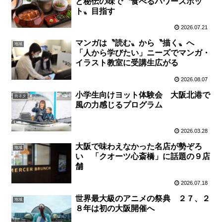
と秘伝の味で〝食べるパワースポッ
ト〟目指す
2026.07.21
マンガは〝読む〟から〝描く〟へ
地域
「人から学びたい」ニーズでマンガ・
イラスト教室に受講生広がる
2026.08.07
小学生向けヨット体験会 大阪北港で
街ネタ
風の力感じるプログラム
2026.03.28
大阪で味わえなかった名店が勢ぞろ
地域
い 「クオーツ心斎橋」に話題の９店
舗
2026.07.18
世界最大級のアニメの祭典 ２７、２
地域
８年は初の大阪開催へ