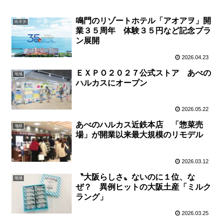
鳴門のリゾートホテル「アオアヲ」開
街ネタ
業３５周年 体験３５円など記念プラ
ン展開
2026.04.23
ＥＸＰＯ２０２７公式ストア あべの
地域
ハルカスにオープン
2026.05.22
あべのハルカス近鉄本店 「惣菜売
地域
場」が開業以来最大規模のリモデル
2026.03.12
〝大阪らしさ〟ないのに１位、な
地域
ぜ？ 異例ヒットの大阪土産「ミルク
ラング」
2026.03.25