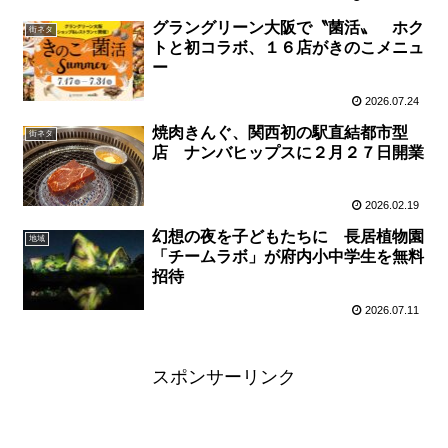
グラングリーン大阪で〝菌活〟 ホク
街ネタ
トと初コラボ、１６店がきのこメニュ
ー
2026.07.24
焼肉きんぐ、関西初の駅直結都市型
街ネタ
店 ナンバヒップスに２月２７日開業
2026.02.19
幻想の夜を子どもたちに 長居植物園
地域
「チームラボ」が府内小中学生を無料
招待
2026.07.11
スポンサーリンク