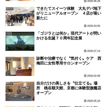
2026.06.26
できたてスイーツ体験 大丸デパ地下
街ネタ
がリニューアルオープン ４店が装い
新たに
2026.03.05
「ゴジラとは何か」現代アートが問い
地域
かける生誕７０周年記念展
2026.07.14
診断や治療でなく〝気付く〟ケア 西
地域
梅田に女性専用サロンオープン
2026.02.06
自分だけの美しさを〝仕立てる〟場
街ネタ
所 桃谷順天館、京都に体験型旗艦店
オープン
2026.05.16