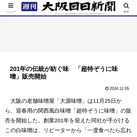
TOP
特集
ニュース
連載
街ネタ
イベント
メニュー
検索
201年の伝統が紡ぐ味 「超特ぞうに味
噌」販売開始
2024.12.05
大阪の老舗味噌屋「大源味噌」は11月25日か
ら、迎春用の関西風白味噌「超特ぞうに味噌」の販
売を開始した。創業201年を迎えた同社が手がける
この白味噌は、リピーターから「一度食べたら忘れ