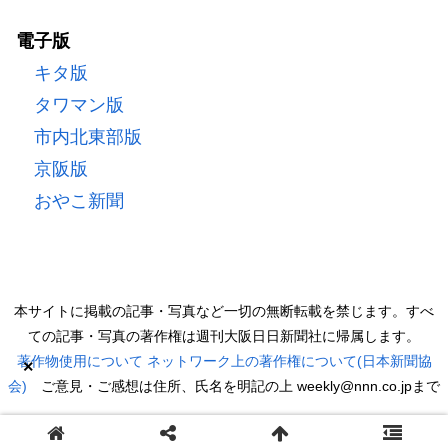
電子版
キタ版
タワマン版
市内北東部版
京阪版
おやこ新聞
本サイトに掲載の記事・写真など一切の無断転載を禁じます。すべ
ての記事・写真の著作権は週刊大阪日日新聞社に帰属します。
著作物使用について
ネットワーク上の著作権について(日本新聞協
×
会)
ご意見・ご感想は住所、氏名を明記の上 weekly@nnn.co.jpまで
Copyright © 2022 週刊大阪日日新聞 All Rights Reserved.