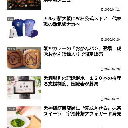
地中海メニュー
2026.04.11
アルデ新大阪にＷ杯公式ストア 代表
地域
戦の熱気駅ナカへ
2026.06.20
阪神カラーの「おかんパン」登場 虎
街ネタ
党おかん語録入りで限定販売
2026.07.20
天満堀川の記憶継承 １２０本の桜守
地域
る支援制度、医誠会が募集
2026.04.21
天神橋筋商店街に〝完成させる〟抹茶
街ネタ
スイーツ 宇治抹茶アフォガード発売