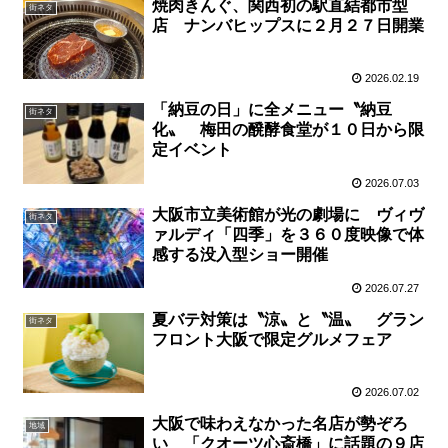
焼肉きんぐ、関西初の駅直結都市型
街ネタ
店 ナンバヒップスに２月２７日開業
2026.02.19
「納豆の日」に全メニュー〝納豆
街ネタ
化〟 梅田の醗酵食堂が１０日から限
定イベント
2026.07.03
大阪市立美術館が光の劇場に ヴィヴ
街ネタ
ァルディ「四季」を３６０度映像で体
感する没入型ショー開催
2026.07.27
夏バテ対策は〝涼〟と〝温〟 グラン
街ネタ
フロント大阪で限定グルメフェア
2026.07.02
大阪で味わえなかった名店が勢ぞろ
地域
い 「クオーツ心斎橋」に話題の９店