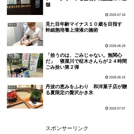
舗
2026.07.18
見た目年齢マイナス１０歳を目指す
街ネタ
幹細胞培養上清液の施術
2026.06.29
「拾うのは、ごみじゃない。無関心
地域
だ」 寝屋川で柾木さんらが２４時間
ごみ拾い第２弾
2026.06.16
丹波の恵みをふわり 和洋菓子店が贈
街ネタ
る夏限定の贅沢かき氷
2026.07.07
スポンサーリンク