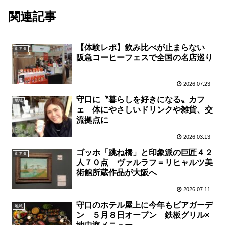
関連記事
【体験レポ】飲み比べが止まらない
街ネタ
阪急コーヒーフェスで全国の名店巡り
2026.07.23
守口に〝暮らしを好きになる〟カフ
地域
ェ 体にやさしいドリンクや雑貨、交
流拠点に
2026.03.13
ゴッホ「跳ね橋」と印象派の巨匠４２
街ネタ
人７０点 ヴァルラフ＝リヒャルツ美
術館所蔵作品が大阪へ
2026.07.11
守口のホテル屋上に今年もビアガーデ
地域
ン ５月８日オープン 鉄板グリル×