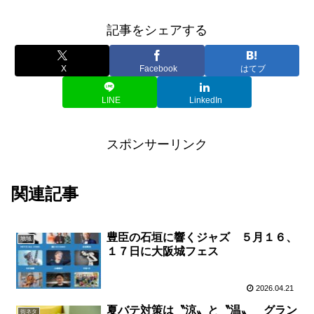
記事をシェアする
X
Facebook
はてブ
LINE
LinkedIn
スポンサーリンク
関連記事
豊臣の石垣に響くジャズ ５月１６、
地域
１７日に大阪城フェス
2026.04.21
夏バテ対策は〝涼〟と〝温〟 グラン
街ネタ