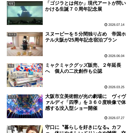
「ゴジラとは何か」現代アートが問い
地域
かける生誕７０周年記念展
2026.07.14
スヌーピーを５分間独り占め 帝国ホ
街ネタ
テル大阪が25周年記念宿泊プラン
2026.06.04
ミャクミャクグッズ販売、２年延長
地域
へ 個人の二次創作も公認
2026.03.25
大阪市立美術館が光の劇場に ヴィヴ
街ネタ
ァルディ「四季」を３６０度映像で体
感する没入型ショー開催
2026.07.27
守口に〝暮らしを好きになる〟カフ
地域