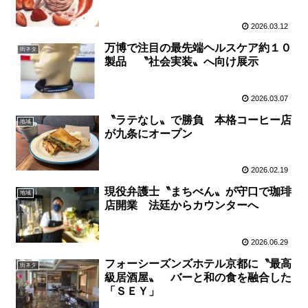
2026.03.12
万博で注目の最先端ヘルスケア約１０
街ネタ
製品 〝社会実装〟へ向け展示
2026.03.07
〝ラテなし〟で勝負 本格コーヒー店
地域
が九条にオープン
2026.02.19
現役弁護士〝まちべん〟が守口で珈琲
地域
店開業 法廷からカウンターへ
2026.06.29
フォーシーズンズホテル京都に〝最高
街ネタ
級居酒屋〟 バーと和の食を融合した
「ＳＥＹ」