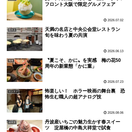
フロント大阪で限定グルメフェア
2026.07.02
天満の名店と中央公会堂レストラン
街ネタ
旬を味わう夏の共演
2026.06.13
〝夏こそ、かに〟を実感 梅の花50
地域
周年の新業態「かに重」
2026.07.23
怖楽しい！ ホラー映画の舞台裏 恐
エンタメ
怖生む職人の超アナログ技
2026.08.06
丹波産いちごの魅力生かす春スイー
街ネタ
ツ 淀屋橋の中島大祥堂で試食