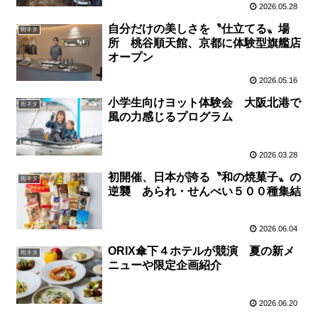
2026.05.28
自分だけの美しさを〝仕立てる〟場
街ネタ
所 桃谷順天館、京都に体験型旗艦店
オープン
2026.05.16
小学生向けヨット体験会 大阪北港で
街ネタ
風の力感じるプログラム
2026.03.28
初開催、日本が誇る〝和の焼菓子〟の
街ネタ
逆襲 あられ・せんべい５００種集結
2026.06.04
ORIX傘下４ホテルが競演 夏の新メ
街ネタ
ニューや限定企画紹介
2026.06.20