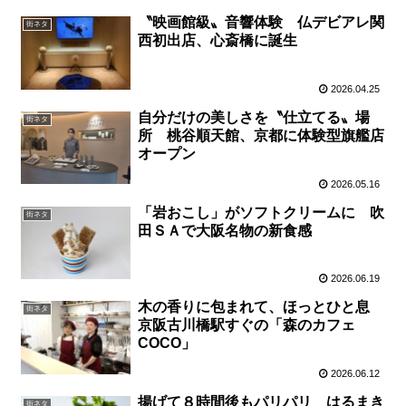
〝映画館級〟音響体験 仏デビアレ関
街ネタ
西初出店、心斎橋に誕生
2026.04.25
自分だけの美しさを〝仕立てる〟場
街ネタ
所 桃谷順天館、京都に体験型旗艦店
オープン
2026.05.16
「岩おこし」がソフトクリームに 吹
街ネタ
田ＳＡで大阪名物の新食感
2026.06.19
木の香りに包まれて、ほっとひと息
街ネタ
京阪古川橋駅すぐの「森のカフェ
COCO」
2026.06.12
揚げて８時間後もパリパリ はるまき
街ネタ