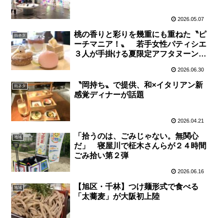
2026.05.07
桃の香りと彩りを幾重にも重ねた〝ピ
街ネタ
ーチマニア！〟 若手女性パティシエ
３人が手掛ける夏限定アフタヌーンテ
ィー
2026.06.30
〝岡持ち〟で提供、和×イタリアン新
街ネタ
感覚ディナーが話題
2026.04.21
「拾うのは、ごみじゃない。無関心
地域
だ」 寝屋川で柾木さんらが２４時間
ごみ拾い第２弾
2026.06.16
【旭区・千林】つけ麺形式で食べる
地域
「太蕎麦」が大阪初上陸