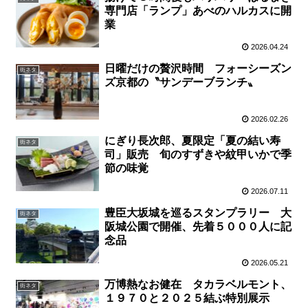
専門店「ランプ」あべのハルカスに開
業
2026.04.24
日曜だけの贅沢時間 フォーシーズン
街ネタ
ズ京都の〝サンデーブランチ〟
2026.02.26
にぎり長次郎、夏限定「夏の結い寿
街ネタ
司」販売 旬のすずきや紋甲いかで季
節の味覚
2026.07.11
豊臣大坂城を巡るスタンプラリー 大
街ネタ
阪城公園で開催、先着５０００人に記
念品
2026.05.21
万博熱なお健在 タカラベルモント、
街ネタ
１９７０と２０２５結ぶ特別展示