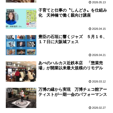
2026.05.13
子育てと仕事の〝しんどさ〟を仕組み
街ネタ
化 天神橋で働く親向け講座
2026.04.15
豊臣の石垣に響くジャズ ５月１６、
地域
１７日に大阪城フェス
2026.04.21
あべのハルカス近鉄本店 「惣菜売
地域
場」が開業以来最大規模のリモデル
2026.03.12
万博の縁から実現 万博チェコ館アー
地域
ティストが一期一会のパフォーマンス
2026.02.27