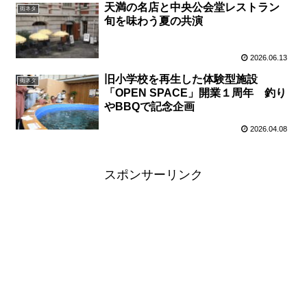
天満の名店と中央公会堂レストラン
街ネタ
旬を味わう夏の共演
2026.06.13
旧小学校を再生した体験型施設
街ネタ
「OPEN SPACE」開業１周年 釣り
やBBQで記念企画
2026.04.08
スポンサーリンク