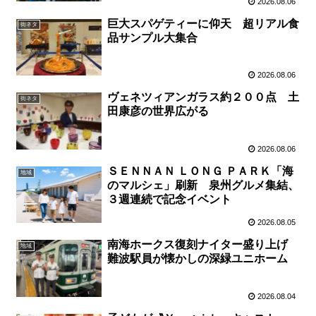
2026.08.06
巨大スパゲティーに仰天 超リアル食
街ネタ
品サンプル大集合
2026.08.06
ヴェネツィアンガラス約２００点 土
街ネタ
田康彦の世界広がる
2026.08.06
ＳＥＮＮＡＮ ＬＯＮＧ ＰＡＲＫ「海
地域
のマルシェ」刷新 泉州グルメ集結、
３週連続で記念イベント
2026.08.05
南海ホークス復刻ナイター盛り上げ
地域
難波駅員が懐かしの深緑ユニホーム
2026.08.04