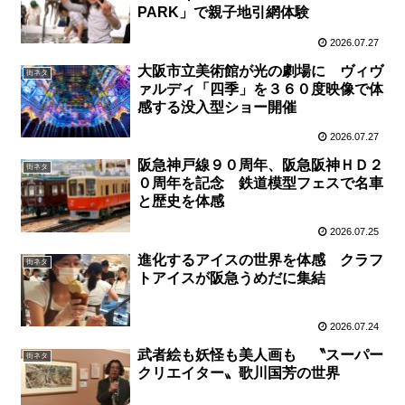
PARK」で親子地引網体験
2026.07.27
大阪市立美術館が光の劇場に ヴィヴ
街ネタ
ァルディ「四季」を３６０度映像で体
感する没入型ショー開催
2026.07.27
阪急神戸線９０周年、阪急阪神ＨＤ２
街ネタ
０周年を記念 鉄道模型フェスで名車
と歴史を体感
2026.07.25
進化するアイスの世界を体感 クラフ
街ネタ
トアイスが阪急うめだに集結
2026.07.24
武者絵も妖怪も美人画も 〝スーパー
街ネタ
クリエイター〟歌川国芳の世界