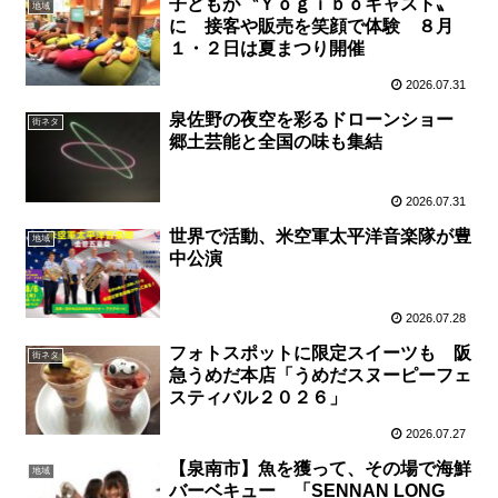
子どもが〝Ｙｏｇｉｂｏキャスト〟
地域
に 接客や販売を笑顔で体験 ８月
１・２日は夏まつり開催
2026.07.31
泉佐野の夜空を彩るドローンショー
街ネタ
郷土芸能と全国の味も集結
2026.07.31
世界で活動、米空軍太平洋音楽隊が豊
地域
中公演
2026.07.28
フォトスポットに限定スイーツも 阪
街ネタ
急うめだ本店「うめだスヌーピーフェ
スティバル２０２６」
2026.07.27
【泉南市】魚を獲って、その場で海鮮
地域
バーベキュー 「SENNAN LONG