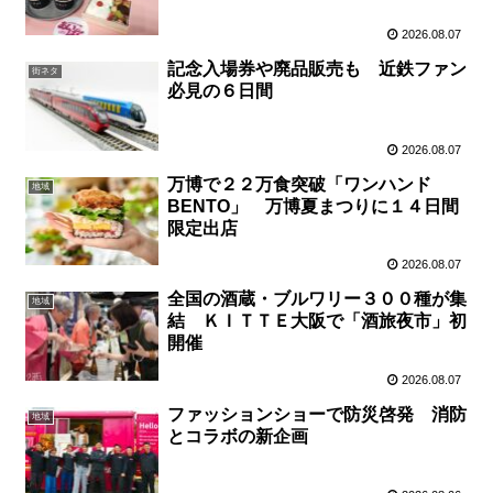
2026.08.07
記念入場券や廃品販売も 近鉄ファン
街ネタ
必見の６日間
2026.08.07
万博で２２万食突破「ワンハンド
地域
BENTO」 万博夏まつりに１４日間
限定出店
2026.08.07
全国の酒蔵・ブルワリー３００種が集
地域
結 ＫＩＴＴＥ大阪で「酒旅夜市」初
開催
2026.08.07
ファッションショーで防災啓発 消防
地域
とコラボの新企画