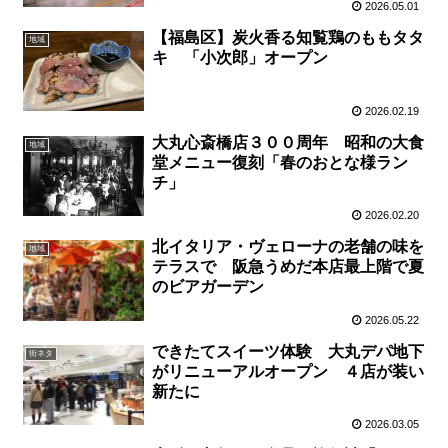
2026.05.01
【福島区】炭火香る知覧鶏のももタタ
地域
キ 「小次郎」オープン
2026.02.19
大丸心斎橋店３００周年 昭和の大食
地域
堂メニュー復刻「春のおとな様ラン
チ」
2026.02.20
北イタリア・ヴェローナの老舗の味を
地域
テラスで 阪急うめだ本店最上階で夏
のビアガーデン
2026.05.22
できたてスイーツ体験 大丸デパ地下
街ネタ
がリニューアルオープン ４店が装い
新たに
2026.03.05