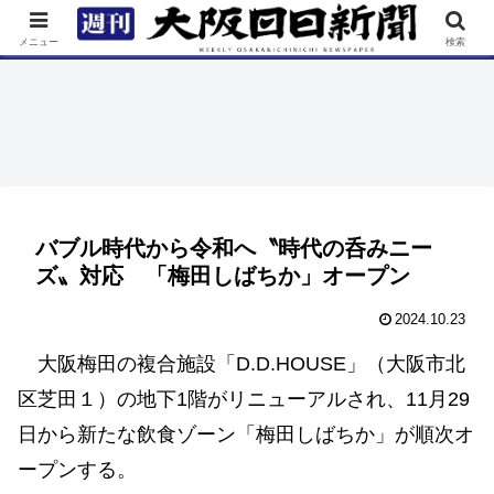
TOP
特集
ニュース
連載
街ネタ
イベント
メニュー
検索
バブル時代から令和へ〝時代の呑みニー
ズ〟対応 「梅田しばちか」オープン
2024.10.23
大阪梅田の複合施設「D.D.HOUSE」（大阪市北
区芝田１）の地下1階がリニューアルされ、11月29
日から新たな飲食ゾーン「梅田しばちか」が順次オ
ープンする。