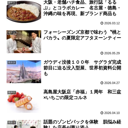
大阪・老舗ハチ食品、旅行誌「るる
街ネタ
ぶ」とコラボカレー 名古屋・徳島・
沖縄の味を再現、新ブランド商品も
2026.03.12
フォーシーズンズ京都で味わう〝桃と
街ネタ
バカラ〟の夏限定アフタヌーンティー
2026.05.29
ガウディ没後１００年 サグラダ完成
街ネタ
節目に迫る没入型展、世界初資料公開
も
2026.04.27
高島屋大阪店「赤福」１周年 和三盆
街ネタ
×いちごの限定コルネ
2026.04.10
話題のゾンビパックを体験 肌悩み経
街ネタ
験した店長が寄り添う