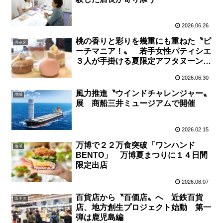
2026.06.26
桃の香りと彩りを幾重にも重ねた〝ピ
街ネタ
ーチマニア！〟 若手女性パティシエ
３人が手掛ける夏限定アフタヌーンテ
ィー
2026.06.30
風力推進〝ウインドチャレンジャー〟
地域
展 商船三井ミュージアムで開催
2026.02.15
万博で２２万食突破「ワンハンド
地域
BENTO」 万博夏まつりに１４日間
限定出店
2026.08.07
百貨店から〝百価店〟へ 近鉄百貨
街ネタ
店、地方創生プロジェクト始動 第一
弾は鹿児島編