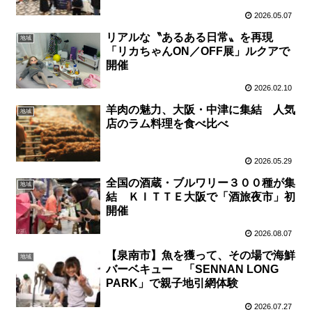
2026.05.07
リアルな〝あるある日常〟を再現
地域
「リカちゃんON／OFF展」ルクアで
開催
2026.02.10
羊肉の魅力、大阪・中津に集結 人気
地域
店のラム料理を食べ比べ
2026.05.29
全国の酒蔵・ブルワリー３００種が集
地域
結 ＫＩＴＴＥ大阪で「酒旅夜市」初
開催
2026.08.07
【泉南市】魚を獲って、その場で海鮮
地域
バーベキュー 「SENNAN LONG
PARK」で親子地引網体験
2026.07.27