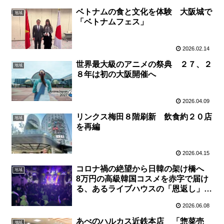
ベトナムの食と文化を体験 大阪城で
地域
「ベトナムフェス」
2026.02.14
世界最大級のアニメの祭典 ２７、２
地域
８年は初の大阪開催へ
2026.04.09
リンクス梅田８階刷新 飲食約２０店
地域
を再編
2026.04.15
コロナ禍の絶望から日韓の架け橋へ
地域
8万円の高級韓国コスメを赤字で届け
る、あるライブハウスの「恩返し」
【大阪・玉造】
2026.06.08
あべのハルカス近鉄本店 「惣菜売
地域