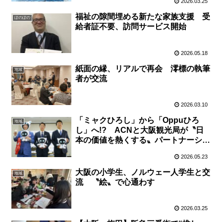
2026.03.25
福祉の隙間埋める新たな家族支援 受
ぽのぽの
給者証不要、訪問サービス開始
2026.05.18
紙面の縁、リアルで再会 澪標の執筆
地域
者が交流
2026.03.10
「ミャクひろし」から「Oppuひろ
地域
し」へ!? ACNと大阪観光局が〝日
本の価値を熱くする〟パートナーシッ
プ 応援団長に斎藤佑樹さん
2026.05.23
大阪の小学生、ノルウェー人学生と交
地域
流 〝絵〟で心通わす
2026.03.25