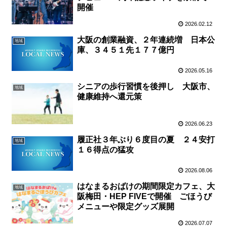
開催
2026.02.12
大阪の創業融資、２年連続増 日本公
地域
庫、３４５１先１７７億円
2026.05.16
シニアの歩行習慣を後押し 大阪市、
地域
健康維持へ還元策
2026.06.23
履正社３年ぶり６度目の夏 ２４安打
地域
１６得点の猛攻
2026.08.06
はなまるおばけの期間限定カフェ、大
地域
阪梅田・HEP FIVEで開催 ごほうび
メニューや限定グッズ展開
2026.07.07