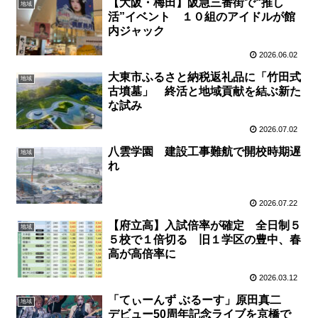
【大阪・梅田】阪急三番街で“推し
地域
活”イベント １０組のアイドルが館
内ジャック
2026.06.02
大東市ふるさと納税返礼品に「竹田式
地域
古墳墓」 終活と地域貢献を結ぶ新た
な試み
2026.07.02
八雲学園 建設工事難航で開校時期遅
地域
れ
2026.07.22
【府立高】入試倍率が確定 全日制５
地域
５校で１倍切る 旧１学区の豊中、春
高が高倍率に
2026.03.12
「てぃーんず ぶるーす」原田真二
地域
デビュー50周年記念ライブを京橋で