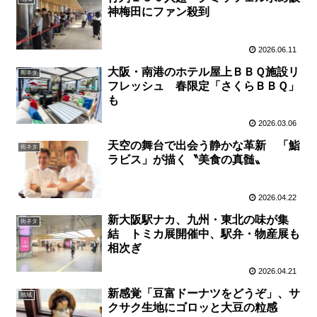
神梅田にファン殺到
2026.06.11
大阪・南港のホテル屋上ＢＢＱ施設リ
街ネタ
フレッシュ 春限定「さくらＢＢＱ」
も
2026.03.06
天空の舞台で出会う静かな革新 「鮨
街ネタ
ラビス」が描く〝美食の真髄〟
2026.04.22
新大阪駅ナカ、九州・東北の味が集
街ネタ
結 トミカ展開催中、駅弁・物産展も
相次ぎ
2026.04.21
新感覚「豆富ドーナツをどうぞ」、サ
地域
クサク生地にゴロッと大豆の粒感