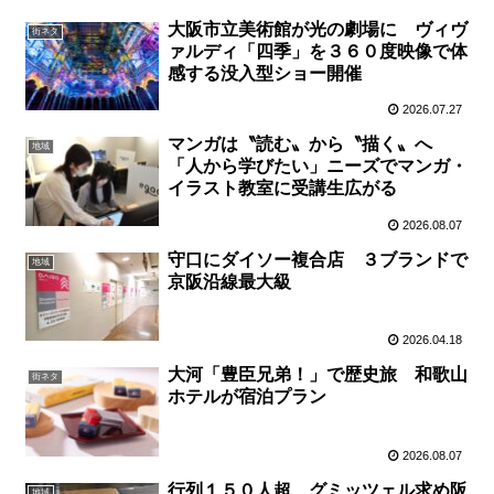
大阪市立美術館が光の劇場に ヴィヴ
街ネタ
ァルディ「四季」を３６０度映像で体
感する没入型ショー開催
2026.07.27
マンガは〝読む〟から〝描く〟へ
地域
「人から学びたい」ニーズでマンガ・
イラスト教室に受講生広がる
2026.08.07
守口にダイソー複合店 ３ブランドで
地域
京阪沿線最大級
2026.04.18
大河「豊臣兄弟！」で歴史旅 和歌山
街ネタ
ホテルが宿泊プラン
2026.08.07
行列１５０人超 グミッツェル求め阪
地域