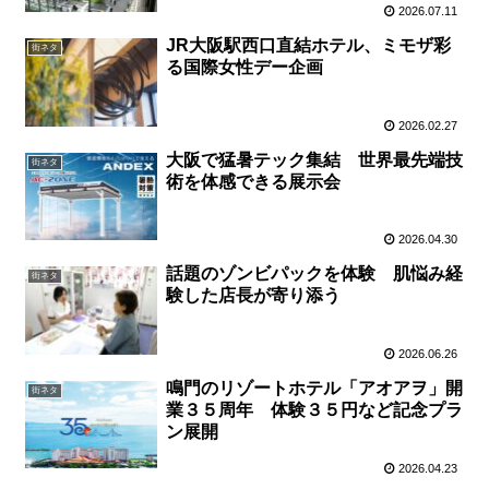
2026.07.11
JR大阪駅西口直結ホテル、ミモザ彩
街ネタ
る国際女性デー企画
2026.02.27
大阪で猛暑テック集結 世界最先端技
街ネタ
術を体感できる展示会
2026.04.30
話題のゾンビパックを体験 肌悩み経
街ネタ
験した店長が寄り添う
2026.06.26
鳴門のリゾートホテル「アオアヲ」開
街ネタ
業３５周年 体験３５円など記念プラ
ン展開
2026.04.23