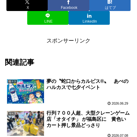
X
Facebook
はてブ
LINE
LinkedIn
スポンサーリンク
関連記事
夢の〝蛇口からカルピス®〟 あべの
街ネタ
ハルカスで七夕イベント
2026.06.29
行列７００人超、大型クレーンゲーム
地域
店「オタイチ」 が福島区に 黄色い
カート押し景品どっさり
2026.07.08