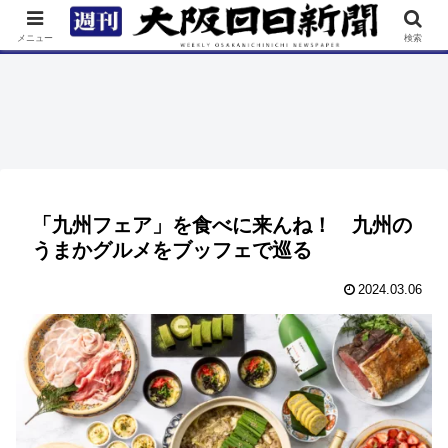
TOP
特集
ニュース
連載
街ネタ
イベント
メニュー
検索
「九州フェア」を食べに来んね！ 九州の
うまかグルメをブッフェで巡る
2024.03.06