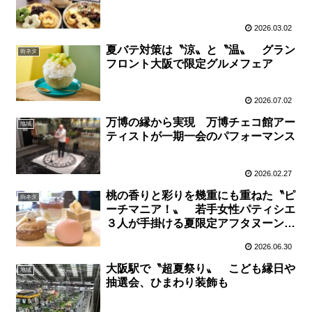
2026.03.02
夏バテ対策は〝涼〟と〝温〟 グラン
街ネタ
フロント大阪で限定グルメフェア
2026.07.02
万博の縁から実現 万博チェコ館アー
地域
ティストが一期一会のパフォーマンス
2026.02.27
桃の香りと彩りを幾重にも重ねた〝ピ
街ネタ
ーチマニア！〟 若手女性パティシエ
３人が手掛ける夏限定アフタヌーンテ
ィー
2026.06.30
大阪駅で〝超夏祭り〟 こども縁日や
地域
抽選会、ひまわり装飾も