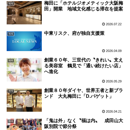
梅田に「ホテルジオメティック大阪梅
地域
田」開業 地域文化感じる滞在を提案
2026.07.22
中東リスク、府が独自支援策
地域
2026.04.09
創業６０年、三世代の〝きれい〟支え
地域
る美容室 鶴見で「通い続けたい店」
へ進化
2026.05.29
創業８０年ダイヤ、世界王者と新ブラ
地域
ンド 大丸梅田に「D.バゲット」
2026.04.21
「鬼は外」なく〝福は内〟 成田山大
地域
阪別院で節分祭