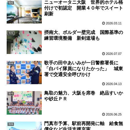
ニューオータニ大阪 世界的ホテル格
地域
付けで初認定 開業４０年でスイート
刷新
2026.03.11
摂南大、ボルダー壁完成 国際基準の
地域
練習環境整備 新剣道場も
2026.07.07
歌手の田中あいみが一日警察署長に
地域
「白バイ隊員になりたかった」 城東
署で交通安全呼びかけ
2026.04.13
鳥取の魅力、大阪を席巻 絶品すいか
地域
や砂丘ＰＲ
2026.06.25
門真市予算、駅前再開発に軸 給食無
地域
償化など生活支援充実