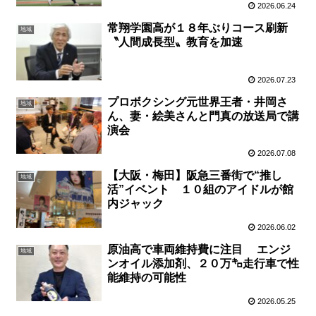
2026.06.24
常翔学園高が１８年ぶりコース刷新
地域
〝人間成長型〟教育を加速
2026.07.23
プロボクシング元世界王者・井岡さ
地域
ん、妻・絵美さんと門真の放送局で講
演会
2026.07.08
【大阪・梅田】阪急三番街で“推し
地域
活”イベント １０組のアイドルが館
内ジャック
2026.06.02
原油高で車両維持費に注目 エンジ
地域
ンオイル添加剤、２０万㌔走行車で性
能維持の可能性
2026.05.25