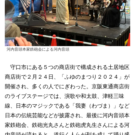
河内音頭本家鉄砲会による河内音頭
守口市にある５つの商店街で構成される土居地区
商店街で２月２４日、「ふゆのまつり２０２４」が
開催され、多くの人でにぎわった。京阪東通商店街
のライブステージでは、演歌や和太鼓、津軽三味
線、日本のマジックである「我妻（わづま）」など
日本の伝統芸能などが披露され、最後に河内音頭本
家鉄砲会、鉄砲光丸さんと鉄砲虎丸生さんによる河
内音頭が流れると、道行く人らが列を成して踊り盛