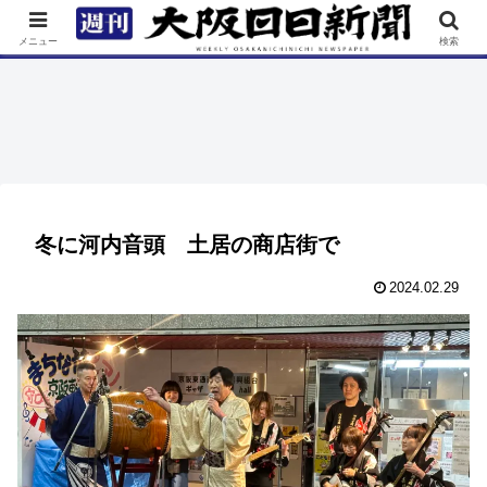
TOP
特集
ニュース
連載
街ネタ
イベント
メニュー
検索
冬に河内音頭 土居の商店街で
2024.02.29