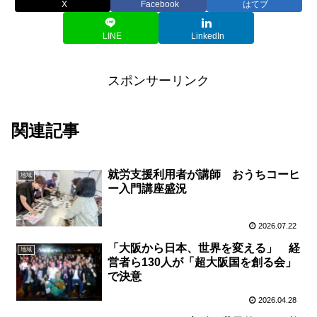
X
Facebook
はてブ
LINE
LinkedIn
スポンサーリンク
関連記事
就労支援利用者が講師 おうちコーヒ
地域
ー入門講座盛況
2026.07.22
「大阪から日本、世界を変える」 経
地域
営者ら130人が「超大阪国を創る会」
で決意
2026.04.28