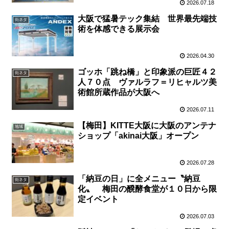
2026.07.18
大阪で猛暑テック集結 世界最先端技
街ネタ
術を体感できる展示会
2026.04.30
ゴッホ「跳ね橋」と印象派の巨匠４２
街ネタ
人７０点 ヴァルラフ＝リヒャルツ美
術館所蔵作品が大阪へ
2026.07.11
【梅田】KITTE大阪に大阪のアンテナ
地域
ショップ「akinai大阪」オープン
2026.07.28
「納豆の日」に全メニュー〝納豆
街ネタ
化〟 梅田の醗酵食堂が１０日から限
定イベント
2026.07.03