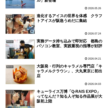
ル」新登場
2026.05.26
進化するアイスの世界を体感 クラフ
街ネタ
トアイスが阪急うめだに集結
2026.07.24
実務データ持ち込みで即対応 都島の
街ネタ
パソコン教室、実践重視の指導が好評
2026.04.21
大阪発・行列のキャラメル専門店「キ
街ネタ
ャラメルクラウン」、大丸東京に初出
店
2026.04.03
キューライス万博「Q-RAIS EXPO」
街ネタ
ってなんだ？知る人ぞ知る作品展が大
阪初上陸