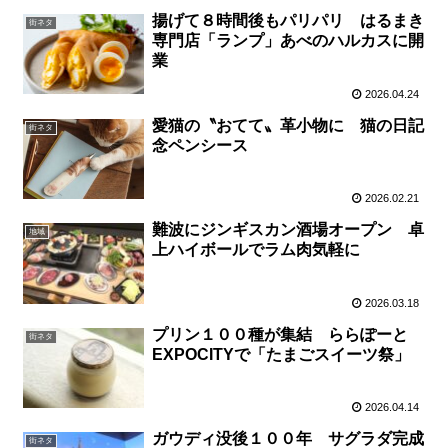
揚げて８時間後もパリパリ はるまき
街ネタ
専門店「ランプ」あべのハルカスに開
業
2026.04.24
愛猫の〝おてて〟革小物に 猫の日記
街ネタ
念ペンシース
2026.02.21
難波にジンギスカン酒場オープン 卓
地域
上ハイボールでラム肉気軽に
2026.03.18
プリン１００種が集結 ららぽーと
街ネタ
EXPOCITYで「たまごスイーツ祭」
2026.04.14
ガウディ没後１００年 サグラダ完成
街ネタ