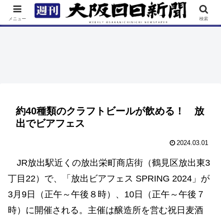
TOP
特集
ニュース
連載
街ネタ
イベント
メニュー
検索
約40種類のクラフトビールが飲める！ 放
出でビアフェス
2024.03.01
JR放出駅近くの放出栄町商店街（鶴見区放出東3
丁目22）で、「放出ビアフェス SPRING 2024」が
3月9日（正午～午後８時）、10日（正午～午後７
時）に開催される。主催は醸造所を営む祝日麦酒