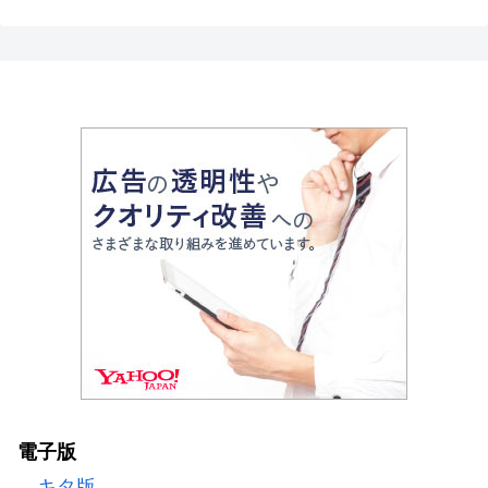
電子版
キタ版