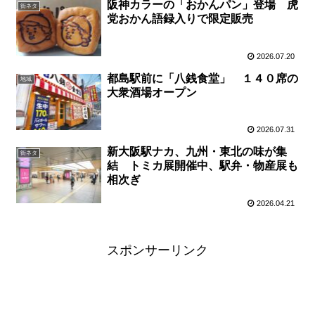
阪神カラーの「おかんパン」登場 虎
街ネタ
党おかん語録入りで限定販売
2026.07.20
都島駅前に「八銭食堂」 １４０席の
地域
大衆酒場オープン
2026.07.31
新大阪駅ナカ、九州・東北の味が集
街ネタ
結 トミカ展開催中、駅弁・物産展も
相次ぎ
2026.04.21
スポンサーリンク