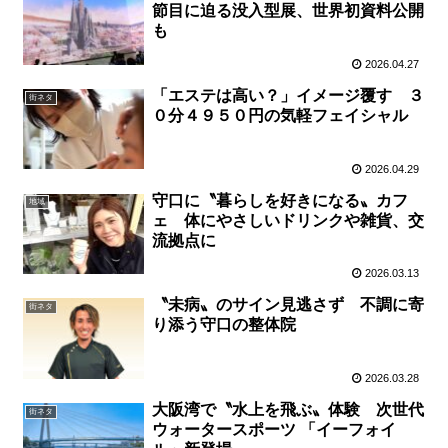
節目に迫る没入型展、世界初資料公開
も
2026.04.27
「エステは高い？」イメージ覆す ３
街ネタ
０分４９５０円の気軽フェイシャル
2026.04.29
守口に〝暮らしを好きになる〟カフ
地域
ェ 体にやさしいドリンクや雑貨、交
流拠点に
2026.03.13
〝未病〟のサイン見逃さず 不調に寄
街ネタ
り添う守口の整体院
2026.03.28
大阪湾で〝水上を飛ぶ〟体験 次世代
街ネタ
ウォータースポーツ 「イーフォイ