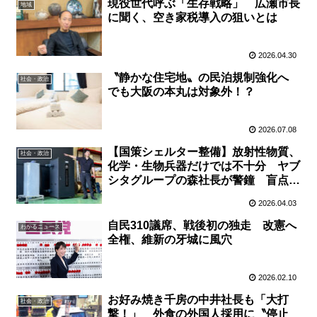
現役世代呼ぶ「生存戦略」 広瀬市長
地域
に聞く、空き家税導入の狙いとは
2026.04.30
〝静かな住宅地〟の民泊規制強化へ
社会・政治
でも大阪の本丸は対象外！？
2026.07.08
【国策シェルター整備】放射性物質、
社会・政治
化学・生物兵器だけでは不十分 ヤブ
シタグループの森社長が警鐘 盲点は
火災時の〝一酸化炭素〟
2026.04.03
自民310議席、戦後初の独走 改憲へ
わかるニュース
全権、維新の牙城に風穴
2026.02.10
お好み焼き千房の中井社長も「大打
社会・政治
撃！」 外食の外国人採用に〝停止