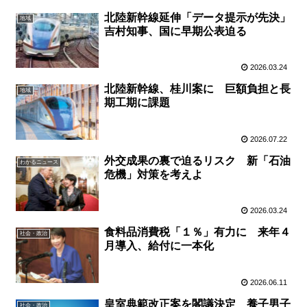
北陸新幹線延伸「データ提示が先決」
地域
吉村知事、国に早期公表迫る
2026.03.24
北陸新幹線、桂川案に 巨額負担と長
地域
期工期に課題
2026.07.22
外交成果の裏で迫るリスク 新「石油
わかるニュース
危機」対策を考えよ
2026.03.24
食料品消費税「１％」有力に 来年４
社会・政治
月導入、給付に一本化
2026.06.11
皇室典範改正案を閣議決定 養子男子
社会・政治