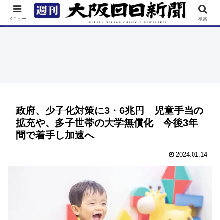
TOP
特集
ニュース
連載
街ネタ
イベント
メニュー
検索
政府、少子化対策に3・6兆円 児童手当の
拡充や、多子世帯の大学無償化 今後3年
間で着手し加速へ
2024.01.14