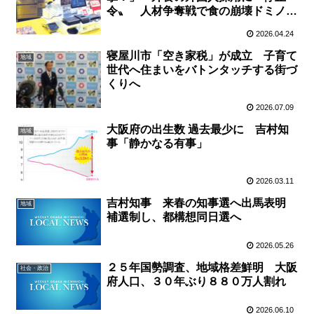
令〟 人材争奪戦で食の崩壊ドミノの
心配も
2026.04.24
寝屋川市「空き家税」が成立 子育て
地域
世代へ住まいをバトンタッチする街づ
くりへ
2026.07.09
大阪府の出生数 過去最少に 吉村知
地域
事「静かなる有事」
2026.03.11
吉村知事 来春の知事選へ出馬表明
地域
補選制し、都構想同日選へ
2026.05.26
２５年国勢調査、地域格差鮮明 大阪
社会・政治
府人口、３０年ぶり８８０万人割れ
2026.06.10