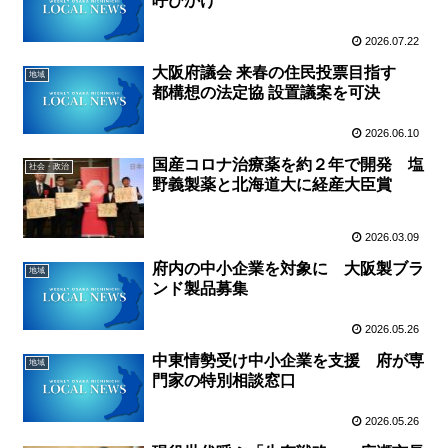
呼びかけ
2026.07.22
大阪府議会 来春の住民投票目指す
地域
都構想の法定協 設置議案を可決
2026.06.10
国産コロナ治療薬を約２年で開発 塩
社会・政治
野義製薬と北海道大に経産大臣賞
2026.03.09
府内の中小企業を対象に 大阪製ブラ
地域
ンド製品募集
2026.05.26
中東情勢受け中小企業を支援 府が専
地域
門家の特別相談窓口
2026.05.26