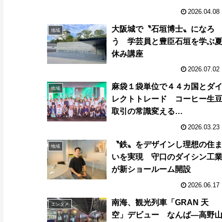
2026.04.08
大阪城で〝石垣博士〟になろ
地域
う 学芸員と豊臣石垣を学ぶ
休み講座
2026.07.02
麻袋１袋単位で４４カ国とダ
地域
レクトトレード コーヒー生
取引の常識変える
「TYPICA(ティピカ)」
2026.03.23
〝鉄〟をデザインし理想の住
地域
いを実現 守口のダイシン工
が新ショールーム開設
2026.06.17
南海、観光列車「GRAN 天
エンタメ
空」デビュー なんば―高野