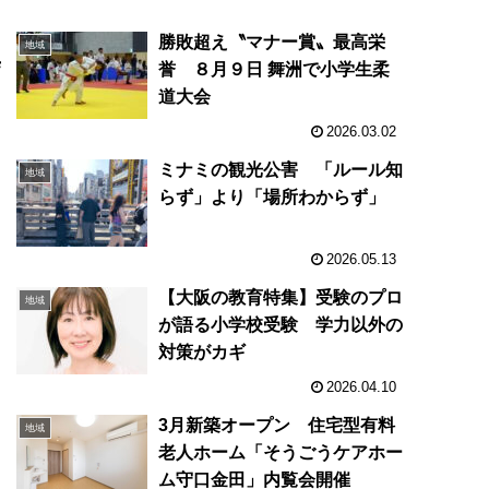
と
勝敗超え〝マナー賞〟最高栄
地域
ザ
誉 ８月９日 舞洲で小学生柔
道大会
2026.03.02
１
ミナミの観光公害 「ルール知
地域
らず」より「場所わからず」
ナ
2026.05.13
【大阪の教育特集】受験のプロ
地域
業
が語る小学校受験 学力以外の
ツ
対策がカギ
2026.04.10
攻
3月新築オープン 住宅型有料
地域
び
老人ホーム「そうごうケアホー
ム守口金田」内覧会開催