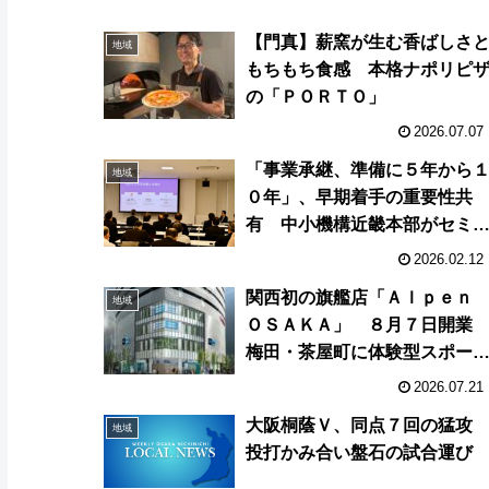
【門真】薪窯が生む香ばしさ
地域
もちもち食感 本格ナポリピ
の「ＰＯＲＴＯ」
2026.07.07
「事業承継、準備に５年から
地域
０年」、早期着手の重要性共
有 中小機構近畿本部がセミ
ー
2026.02.12
関西初の旗艦店「Ａｌｐｅｎ
地域
ＯＳＡＫＡ」 ８月７日開
梅田・茶屋町に体験型スポー
拠点
2026.07.21
大阪桐蔭Ｖ、同点７回の猛
地域
投打かみ合い盤石の試合運