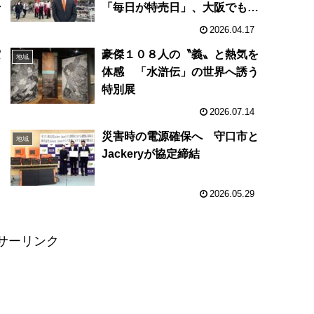
始
「毎日が特売日」、大阪でも支
持広がる
2026.04.17
空
豪傑１０８人の〝義〟と熱気を
地域
名
体感 「水滸伝」の世界へ誘う
特別展
2026.07.14
災害時の電源確保へ 守口市と
地域
ニ
Jackeryが協定締結
2026.05.29
サーリンク