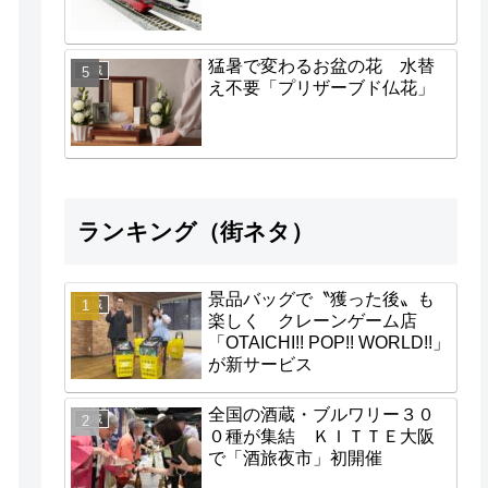
猛暑で変わるお盆の花 水替
地域
え不要「プリザーブド仏花」
ランキング（街ネタ）
景品バッグで〝獲った後〟も
地域
楽しく クレーンゲーム店
「OTAICHI!! POP!! WORLD!!」
が新サービス
全国の酒蔵・ブルワリー３０
地域
０種が集結 ＫＩＴＴＥ大阪
で「酒旅夜市」初開催