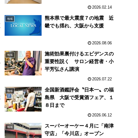
2026.02.14
熊本県で最大震度７の地震 近
地域
夏
畿でも揺れ、大阪から支援
2026.08.06
イ
施術効果裏付けるエビデンスの
地域
豆
重要性説く サロン経営者・小
平芳弘さん講演
2026.07.22
ま
全国新酒鑑評会〝日本一〟の福
地域
業
島県 大阪で受賞酒フェア、１
８日まで
2026.06.12
スーパーオーケー４月に「南津
地域
山
守店」「今川店」オープン