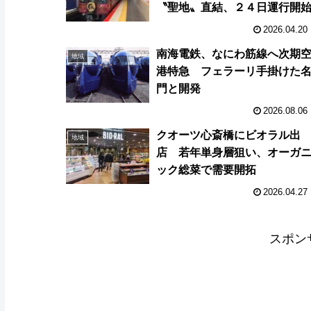
〝聖地〟直結、２４日運行開
2026.04.20
南海電鉄、なにわ筋線へ次期
地域
港特急 フェラーリ手掛けた
門と開発
2026.08.06
クオーツ心斎橋にビオラル出
地域
店 若年単身層狙い、オーガ
ック総菜で需要開拓
2026.04.27
スポン