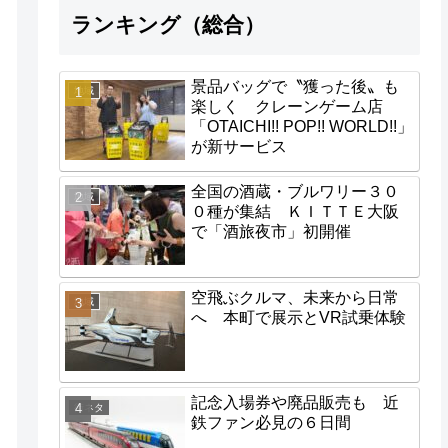
ランキング（総合）
景品バッグで〝獲った後〟も
地域
楽しく クレーンゲーム店
「OTAICHI!! POP!! WORLD!!」
が新サービス
全国の酒蔵・ブルワリー３０
地域
０種が集結 ＫＩＴＴＥ大阪
で「酒旅夜市」初開催
空飛ぶクルマ、未来から日常
地域
へ 本町で展示とVR試乗体験
記念入場券や廃品販売も 近
街ネタ
鉄ファン必見の６日間