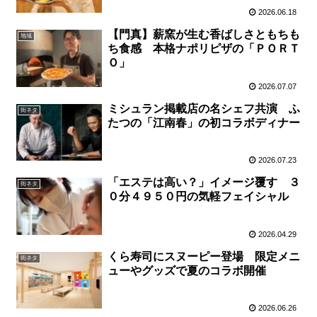
2026.06.18
【門真】薪窯が生む香ばしさともちも
地域
ち食感 本格ナポリピザの「ＰＯＲＴ
Ｏ」
2026.07.07
ミシュラン掲載店の名シェフ共演 ふ
街ネタ
たつの「江南春」の初コラボディナー
2026.07.23
「エステは高い？」イメージ覆す ３
街ネタ
０分４９５０円の気軽フェイシャル
2026.04.29
くら寿司にスヌーピー登場 限定メニ
街ネタ
ューやグッズで夏のコラボ開催
2026.06.26