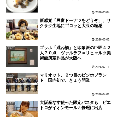
2026.03.04
新感覚「豆富ドーナツをどうぞ」、サ
地域
クサク生地にゴロッと大豆の粒感
2026.03.02
ゴッホ「跳ね橋」と印象派の巨匠４２
街ネタ
人７０点 ヴァルラフ＝リヒャルツ美
術館所蔵作品が大阪へ
2026.07.11
マリオット、２つ目のビジホブラン
経済
ド 国内初で、きょう開業
2026.04.01
大阪産なす使った限定パスタも ピエ
街ネタ
トロがイオンモール四條畷に出店