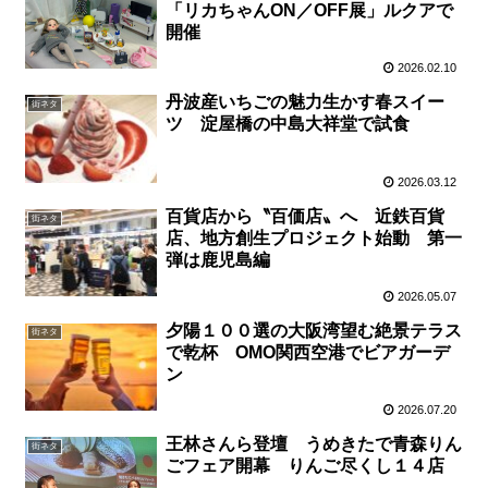
「リカちゃんON／OFF展」ルクアで
開催
2026.02.10
丹波産いちごの魅力生かす春スイー
街ネタ
ツ 淀屋橋の中島大祥堂で試食
2026.03.12
百貨店から〝百価店〟へ 近鉄百貨
街ネタ
店、地方創生プロジェクト始動 第一
弾は鹿児島編
2026.05.07
夕陽１００選の大阪湾望む絶景テラス
街ネタ
で乾杯 OMO関西空港でビアガーデ
ン
2026.07.20
王林さんら登壇 うめきたで青森りん
街ネタ
ごフェア開幕 りんご尽くし１４店