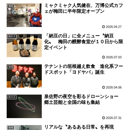
ミャクミャク人気健在、万博公式カフ
地域
ェが梅田に半年限定オープン
2026.04.27
「納豆の日」に全メニュー〝納豆
街ネタ
化〟 梅田の醗酵食堂が１０日から限
定イベント
2026.07.03
テナントの垣根越え飲食 進化系フー
地域
ドスポット「ヨドヤバ」誕生
2026.04.06
泉佐野の夜空を彩るドローンショー
街ネタ
郷土芸能と全国の味も集結
2026.07.31
リアルな〝あるある日常〟を再現
地域