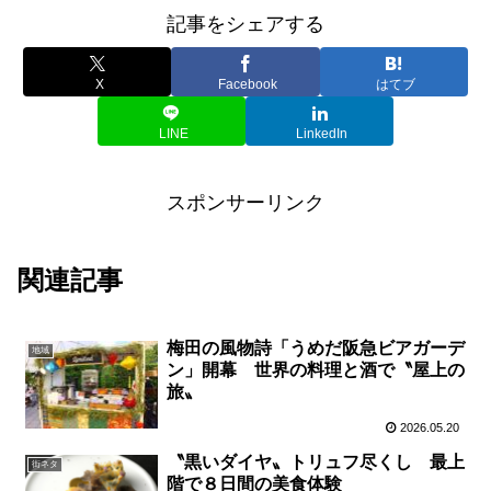
記事をシェアする
X
Facebook
はてブ
LINE
LinkedIn
スポンサーリンク
関連記事
梅田の風物詩「うめだ阪急ビアガーデ
地域
ン」開幕 世界の料理と酒で〝屋上の
旅〟
2026.05.20
〝黒いダイヤ〟トリュフ尽くし 最上
街ネタ
階で８日間の美食体験