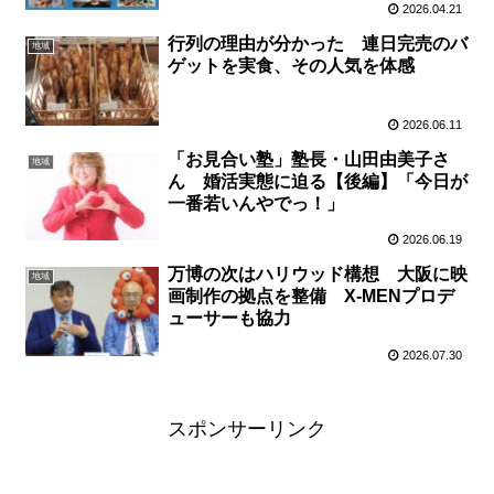
2026.04.21
行列の理由が分かった 連日完売のバ
地域
ゲットを実食、その人気を体感
2026.06.11
「お見合い塾」塾長・山田由美子さ
地域
ん 婚活実態に迫る【後編】「今日が
一番若いんやでっ！」
2026.06.19
万博の次はハリウッド構想 大阪に映
地域
画制作の拠点を整備 X-MENプロデ
ューサーも協力
2026.07.30
スポンサーリンク