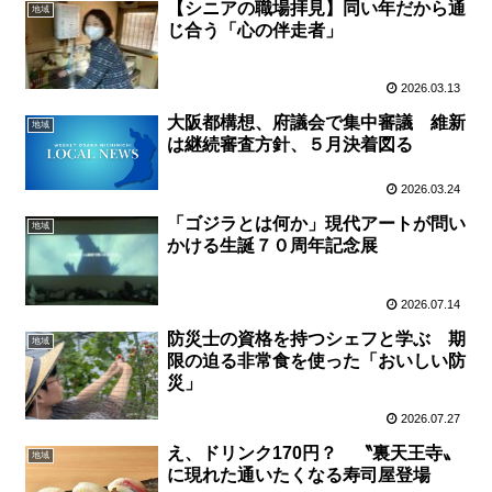
【シニアの職場拝見】同い年だから通
地域
じ合う「心の伴走者」
2026.03.13
大阪都構想、府議会で集中審議 維新
地域
は継続審査方針、５月決着図る
2026.03.24
「ゴジラとは何か」現代アートが問い
地域
かける生誕７０周年記念展
2026.07.14
防災士の資格を持つシェフと学ぶ 期
地域
限の迫る非常食を使った「おいしい防
災」
2026.07.27
え、ドリンク170円？ 〝裏天王寺〟
地域
に現れた通いたくなる寿司屋登場