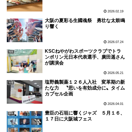
2026.02.19
大阪の夏彩る生國魂祭 勇壮な太鼓鳴
地域
り響く
2026.07.24
KSCねやがわスポーツクラブでトラ
地域
ンポリン元日本代表選手、廣田遥さん
が講演会
2026.05.21
塩野義製薬１２６人入社 変革期の新
地域
たな力 〝思いを有効成分に〟タイム
カプセル企画
2026.04.01
豊臣の石垣に響くジャズ ５月１６、
地域
１７日に大阪城フェス