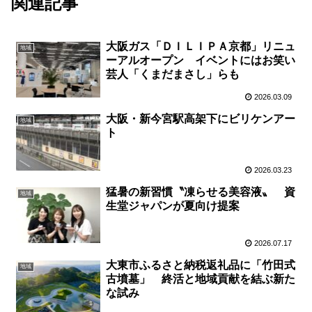
関連記事
大阪ガス「ＤＩＬＩＰＡ京都」リニュ
地域
ーアルオープン イベントにはお笑い
芸人「くまだまさし」らも
2026.03.09
大阪・新今宮駅高架下にビリケンアー
地域
ト
2026.03.23
猛暑の新習慣〝凍らせる美容液〟 資
地域
生堂ジャパンが夏向け提案
2026.07.17
大東市ふるさと納税返礼品に「竹田式
地域
古墳墓」 終活と地域貢献を結ぶ新た
な試み