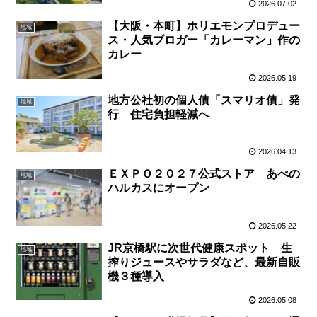
2026.07.02
【大阪・本町】ホリエモンプロデュー
地域
ス・人気ブロガー「カレーマン」作の
カレー
2026.05.19
地方公社初の個人債「スマリオ債」発
地域
行 住宅負担軽減へ
2026.04.13
ＥＸＰＯ２０２７公式ストア あべの
地域
ハルカスにオープン
2026.05.22
JR京橋駅に次世代健康スポット 生
地域
搾りジュースやサラダなど、最新自販
機３種導入
2026.05.08