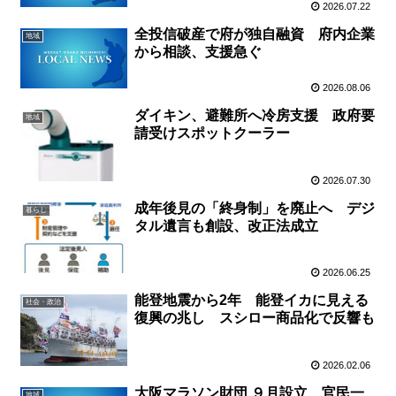
2026.07.22
全投信破産で府が独自融資 府内企業
地域
から相談、支援急ぐ
2026.08.06
ダイキン、避難所へ冷房支援 政府要
地域
請受けスポットクーラー
2026.07.30
成年後見の「終身制」を廃止へ デジ
暮らし
タル遺言も創設、改正法成立
2026.06.25
能登地震から2年 能登イカに見える
社会・政治
復興の兆し スシロー商品化で反響も
2026.02.06
大阪マラソン財団 ９月設立 官民一
地域