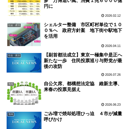
多 万博追い風、消費１兆６０００億
円に
2026.02.12
シェルター整備 市区町村単位で１０
社会・政治
０％へ 政府方針案 地下街や駅地下
を活用
2026.04.11
【副首都法成立】東京一極集中是正へ
社会・政治
新たな一歩 住民投票巡り与野党が最
後の攻防
2026.07.26
自公欠席、都構想法定協 維新主導、
地域
来春の投票見据え
2026.06.23
ごみ増で焼却処理ひっ迫 ４市が減量
地域
呼びかけ