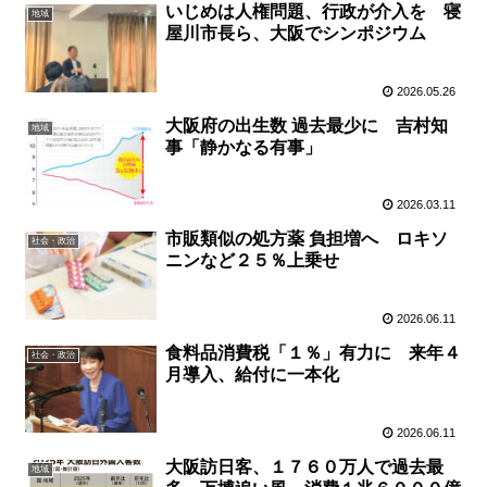
いじめは人権問題、行政が介入を 寝
地域
屋川市長ら、大阪でシンポジウム
2026.05.26
大阪府の出生数 過去最少に 吉村知
地域
事「静かなる有事」
2026.03.11
市販類似の処方薬 負担増へ ロキソ
社会・政治
ニンなど２５％上乗せ
2026.06.11
食料品消費税「１％」有力に 来年４
社会・政治
月導入、給付に一本化
2026.06.11
大阪訪日客、１７６０万人で過去最
地域