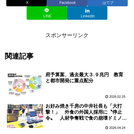
X
Facebook
はてブ
LINE
LinkedIn
スポンサーリンク
関連記事
府予算案、過去最大３.９兆円 教育
地域
と都市開発に重点配分
2026.02.25
お好み焼き千房の中井社長も「大打
社会・政治
撃！」 外食の外国人採用に〝停止
令〟 人材争奪戦で食の崩壊ドミノの
心配も
2026.04.24