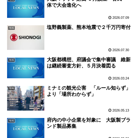
体で大会進化へ
2026.07.09
塩野義製薬、熊本地震で２千万円寄付
地域
2026.07.30
大阪都構想、府議会で集中審議 維新
地域
は継続審査方針、５月決着図る
2026.03.24
ミナミの観光公害 「ルール知らず」
地域
より「場所わからず」
2026.05.13
府内の中小企業を対象に 大阪製ブラ
地域
ンド製品募集