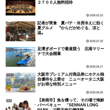
２７００人無料招待
2026.02.10
記者が実食 夏バテ・冷房冷えに効く
街ネタ
夏グルメ 〝からだがめぐる、涼と
温〟
2026.07.20
足漕ぎボードで最速競う 北港マリー
街ネタ
ナで大会開幕
2026.06.17
大阪市プレミアム付商品券にホテル独
街ネタ
自優待を上乗せ ニューオータニ大阪
がお得な特別メニュー
2026.06.30
【泉南市】魚を獲って、その場で海鮮
地域
バーベキュー 「SENNAN LONG
PARK」で親子地引網体験