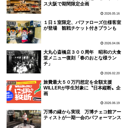
ス大阪で期間限定企画
2026.05.16
１日１室限定、バファローズ仕様客室
街ネタ
が登場 観戦チケット付きプランも
2026.04.06
大丸心斎橋店３００周年 昭和の大食
地域
堂メニュー復刻「春のおとな様ラン
チ」
2026.02.20
旅費最大５０万円想定を全額支援
街ネタ
WILLERが学生対象に〝日本縦断〟企
画
2026.06.19
万博の縁から実現 万博チェコ館アー
地域
ティストが一期一会のパフォーマンス