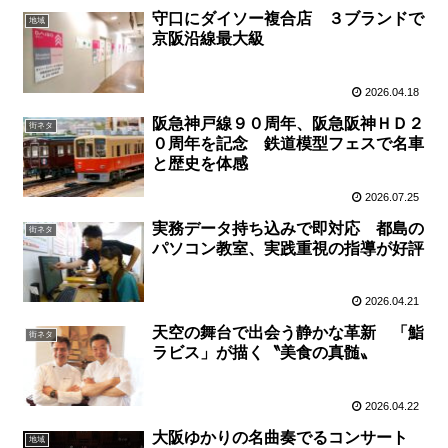
守口にダイソー複合店 ３ブランドで
地域
京阪沿線最大級
2026.04.18
阪急神戸線９０周年、阪急阪神ＨＤ２
街ネタ
０周年を記念 鉄道模型フェスで名車
と歴史を体感
2026.07.25
実務データ持ち込みで即対応 都島の
街ネタ
パソコン教室、実践重視の指導が好評
2026.04.21
天空の舞台で出会う静かな革新 「鮨
街ネタ
ラビス」が描く〝美食の真髄〟
2026.04.22
大阪ゆかりの名曲奏でるコンサート
地域