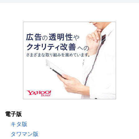
電子版
キタ版
タワマン版