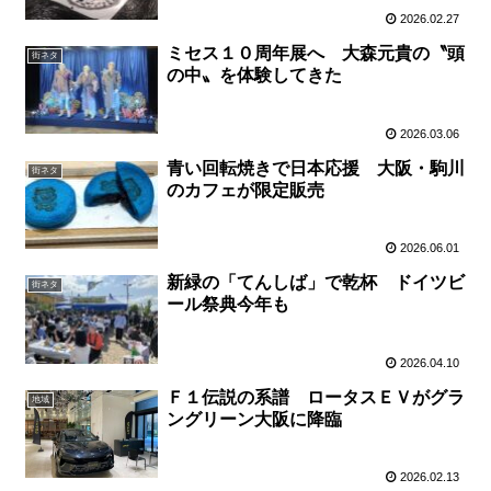
2026.02.27
ミセス１０周年展へ 大森元貴の〝頭
街ネタ
の中〟を体験してきた
2026.03.06
青い回転焼きで日本応援 大阪・駒川
街ネタ
のカフェが限定販売
2026.06.01
新緑の「てんしば」で乾杯 ドイツビ
街ネタ
ール祭典今年も
2026.04.10
Ｆ１伝説の系譜 ロータスＥＶがグラ
地域
ングリーン大阪に降臨
2026.02.13