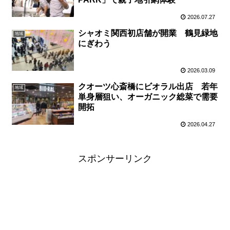
2026.07.27
シャオミ関西初店舗が開業 鶴見緑地
地域
にぎわう
2026.03.09
クオーツ心斎橋にビオラル出店 若年
地域
単身層狙い、オーガニック総菜で需要
開拓
2026.04.27
スポンサーリンク