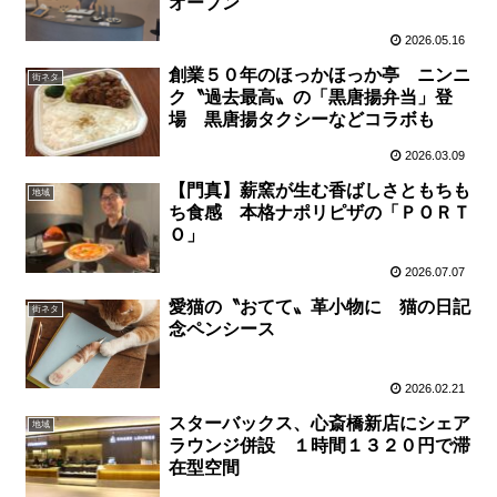
オープン
2026.05.16
創業５０年のほっかほっか亭 ニンニ
街ネタ
ク〝過去最高〟の「黒唐揚弁当」登
場 黒唐揚タクシーなどコラボも
2026.03.09
【門真】薪窯が生む香ばしさともちも
地域
ち食感 本格ナポリピザの「ＰＯＲＴ
Ｏ」
2026.07.07
愛猫の〝おてて〟革小物に 猫の日記
街ネタ
念ペンシース
2026.02.21
スターバックス、心斎橋新店にシェア
地域
ラウンジ併設 １時間１３２０円で滞
在型空間