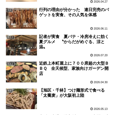
2026.04.27
行列の理由が分かった 連日完売のバ
地域
ゲットを実食、その人気を体感
2026.06.11
記者が実食 夏バテ・冷房冷えに効く
街ネタ
夏グルメ 〝からだがめぐる、涼と
温〟
2026.07.20
近鉄上本町屋上に７００席超の大型Ｂ
街ネタ
ＢＱ 全天候型、家族向けガーデン開
店
2026.04.30
【旭区・千林】つけ麺形式で食べる
地域
「太蕎麦」が大阪初上陸
2026.05.13