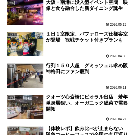
大阪・南港に没入型イベント空間 映
地域
像と食を融合した新ダイニング誕生
2026.05.13
１日１室限定、バファローズ仕様客室
街ネタ
が登場 観戦チケット付きプランも
2026.04.06
行列１５０人超 グミッツェル求め阪
地域
神梅田にファン殺到
2026.06.11
クオーツ心斎橋にビオラル出店 若年
地域
単身層狙い、オーガニック総菜で需要
開拓
2026.04.27
【体験レポ】飲み比べが止まらない
街ネタ
阪急コーヒーフェスで全国の名店巡り