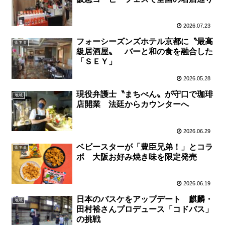
2026.07.23
フォーシーズンズホテル京都に〝最高
街ネタ
級居酒屋〟 バーと和の食を融合した
「ＳＥＹ」
2026.05.28
現役弁護士〝まちべん〟が守口で珈琲
地域
店開業 法廷からカウンターへ
2026.06.29
ベビースターが「豊臣兄弟！」とコラ
街ネタ
ボ 大阪お好み焼き味を限定発売
2026.06.19
日本のバスケをアップデート 麒麟・
地域
田村裕さんプロデュース「コドバス」
の挑戦