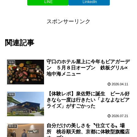
LINE
LinkedIn
スポンサーリンク
関連記事
守口のホテル屋上に今年もビアガーデ
地域
ン ５月８日オープン 鉄板グリル×
地中海メニュー
2026.04.11
【体験レポ】泉佐野に誕生 ビール好
地域
きなら一度は行きたい「よなよなビア
ライズ」がすごかった
2026.07.21
自分だけの美しさを〝仕立てる〟場
街ネタ
所 桃谷順天館、京都に体験型旗艦店