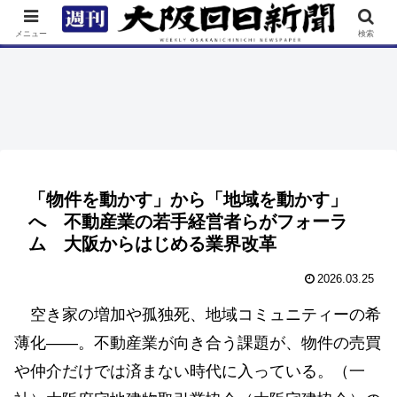
TOP
特集
ニュース
連載
街ネタ
イベント
メニュー
検索
「物件を動かす」から「地域を動かす」
へ 不動産業の若⼿経営者らがフォーラ
ム ⼤阪からはじめる業界改革
2026.03.25
空き家の増加や孤独死、地域コミュニティーの希
薄化――。不動産業が向き合う課題が、物件の売買
や仲介だけでは済まない時代に⼊っている。（一