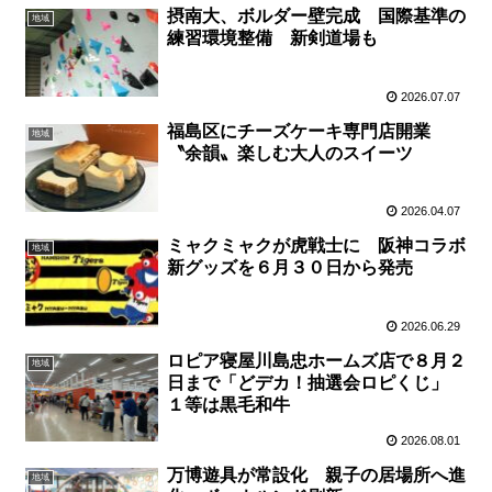
摂南大、ボルダー壁完成 国際基準の
地域
練習環境整備 新剣道場も
2026.07.07
福島区にチーズケーキ専門店開業
地域
〝余韻〟楽しむ大人のスイーツ
2026.04.07
ミャクミャクが虎戦士に 阪神コラボ
地域
新グッズを６月３０日から発売
2026.06.29
ロピア寝屋川島忠ホームズ店で８月２
地域
日まで「どデカ！抽選会ロピくじ」
１等は黒毛和牛
2026.08.01
万博遊具が常設化 親子の居場所へ進
地域