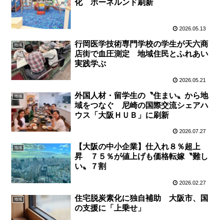
化 ボーネルンド刷新
2026.05.13
行岡医学技術専門学校の学生が天六商
地域
店街で血圧測定 地域住民とふれあい
実践学ぶ
2026.05.21
外国人材・留学生の〝住まい〟から地
地域
域をつなぐ 尼崎の国際交流シェアハ
ウス「大阪ＨＵＢ」に刷新
2026.07.27
【大阪の中小企業】仕入れ８％超上
地域
昇 ７５％が値上げも価格転嫁〝難し
い〟７割
2026.02.27
住宅脱炭素化に独自補助 大阪市、国
地域
の支援に「上乗せ」