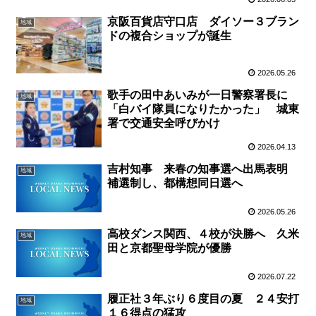
京阪百貨店守口店 ダイソー３ブラン
地域
ドの複合ショップが誕生
2026.05.26
歌手の田中あいみが一日警察署長に
地域
「白バイ隊員になりたかった」 城東
署で交通安全呼びかけ
2026.04.13
吉村知事 来春の知事選へ出馬表明
地域
補選制し、都構想同日選へ
2026.05.26
高校ダンス関西、４校が決勝へ 久米
地域
田と京都聖母学院が優勝
2026.07.22
履正社３年ぶり６度目の夏 ２４安打
地域
１６得点の猛攻