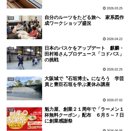
2026.03.25
自分のルーツをたどる旅へ 家系図作
地域
成ワークショップ盛況
2026.04.22
日本のバスケをアップデート 麒麟・
地域
田村裕さんプロデュース「コドバス」
の挑戦
2026.02.25
大阪城で〝石垣博士〟になろう 学芸
地域
員と豊臣石垣を学ぶ夏休み講座
2026.07.02
魁力屋、創業２１周年で「ラーメン１
地域
杯無料クーポン」配布 ６月５～７日
に創業感謝祭
2026.06.05