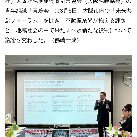
社）⼤阪府宅地建物取引業協会（⼤阪宅建協会）の
⻘年組織「⻘鳩会」は3⽉6⽇、⼤阪市内で「未来共
創フォーラム」を開き、不動産業界が抱える課題
と、地域社会の中で果たすべき新たな役割について
議論を交わした。（佛崎⼀成）