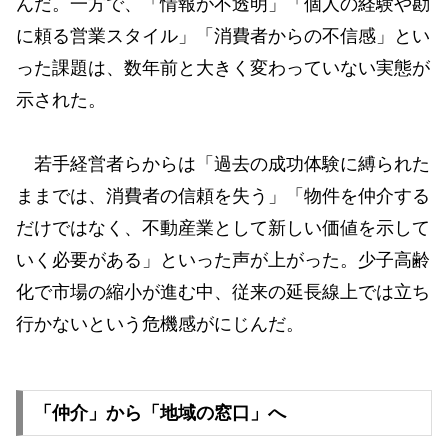
んだ。⼀⽅で、「情報が不透明」「個⼈の経験や勘
に頼る営業スタイル」「消費者からの不信感」とい
った課題は、数年前と⼤きく変わっていない実態が
⽰された。
若⼿経営者らからは「過去の成功体験に縛られた
ままでは、消費者の信頼を失う」「物件を仲介する
だけではなく、不動産業として新しい価値を⽰して
いく必要がある」といった声が上がった。少⼦⾼齢
化で市場の縮⼩が進む中、従来の延⻑線上では⽴ち
⾏かないという危機感がにじんだ。
「仲介」から「地域の窓⼝」へ