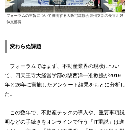
フォーラムの主旨について説明する大阪宅建協会泉州支部の長谷川好
伸支部長
変わらぬ課題
フォーラムではまず、不動産業界の現状につい
て、四天王寺⼤経営学部の阪⻄洋⼀准教授が2019
年と26年に実施したアンケート結果をもとに分析し
た。
この数年で、不動産テックの導⼊や、重要事項説
明などの⼿続きをオンラインで⾏う「IT重説」は進