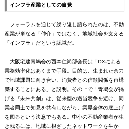
インフラ産業としての⾃覚
フォーラムを通じて繰り返し語られたのは、不動
産業が単なる「仲介」ではなく、地域社会を⽀える
「インフラ」だという認識だ。
⼤阪宅建⻘鳩会の⻄本仁尚部会⻑は「DXによる
業務効率化はあくまで⼿段。⽬的は、⽣まれた余⼒
で地域課題に向き合い、消費者との信頼関係を再構
築することにある」と説明。その上で「⻘鳩会が掲
げる『未来共創』は、従来型の過当競争を避け、同
業者同⼠で知⾒を共有しながら、業界全体の底上げ
を図るという決意でもある。中⼩の不動産業者が⽣
き残るには、地域に根ざしたネットワークを⽣か