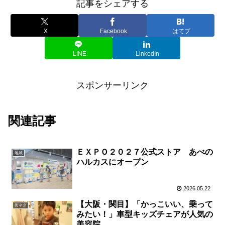
記事をシェアする
X
Facebook
はてブ
LINE
LinkedIn
スポンサーリンク
関連記事
ＥＸＰＯ２０２７公式ストア あべの
地域
ハルカスにオープン
2026.05.22
【大阪・関目】「かっこいい、乗って
街ネタ
みたい！」車型キッズチェアが人気の
美容院