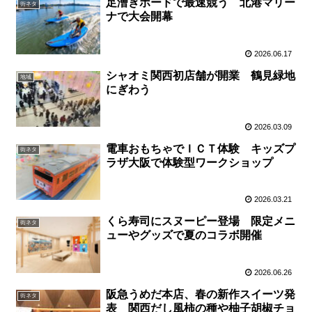
足漕ぎボードで最速競う 北港マリー
街ネタ
ナで大会開幕
2026.06.17
シャオミ関西初店舗が開業 鶴見緑地
地域
にぎわう
2026.03.09
電車おもちゃでＩＣＴ体験 キッズプ
街ネタ
ラザ大阪で体験型ワークショップ
2026.03.21
くら寿司にスヌーピー登場 限定メニ
街ネタ
ューやグッズで夏のコラボ開催
2026.06.26
阪急うめだ本店、春の新作スイーツ発
街ネタ
表 関西だし風柿の種や柚子胡椒チョ