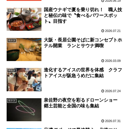
2026.06.19
国産ウナギで夏を乗り切れ！ 職人技
地域
と秘伝の味で〝食べるパワースポッ
ト〟目指す
2026.07.21
大阪・長居公園そばに新コンセプトホ
街ネタ
テル開業 ランとサウナ満喫
2026.03.09
進化するアイスの世界を体感 クラフ
街ネタ
トアイスが阪急うめだに集結
2026.07.24
泉佐野の夜空を彩るドローンショー
街ネタ
郷土芸能と全国の味も集結
2026.07.31