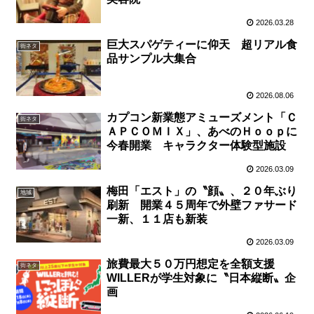
2026.03.28
巨大スパゲティーに仰天 超リアル食
街ネタ
品サンプル大集合
2026.08.06
カプコン新業態アミューズメント「Ｃ
街ネタ
ＡＰＣＯＭＩＸ」、あべのＨｏｏｐに
今春開業 キャラクター体験型施設
2026.03.09
梅田「エスト」の〝顔〟、２０年ぶり
地域
刷新 開業４５周年で外壁ファサード
一新、１１店も新装
2026.03.09
旅費最大５０万円想定を全額支援
街ネタ
WILLERが学生対象に〝日本縦断〟企
画