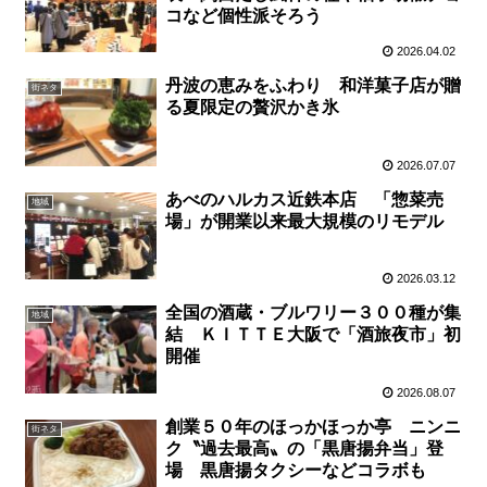
コなど個性派そろう
2026.04.02
丹波の恵みをふわり 和洋菓子店が贈
街ネタ
る夏限定の贅沢かき氷
2026.07.07
あべのハルカス近鉄本店 「惣菜売
地域
場」が開業以来最大規模のリモデル
2026.03.12
全国の酒蔵・ブルワリー３００種が集
地域
結 ＫＩＴＴＥ大阪で「酒旅夜市」初
開催
2026.08.07
創業５０年のほっかほっか亭 ニンニ
街ネタ
ク〝過去最高〟の「黒唐揚弁当」登
場 黒唐揚タクシーなどコラボも