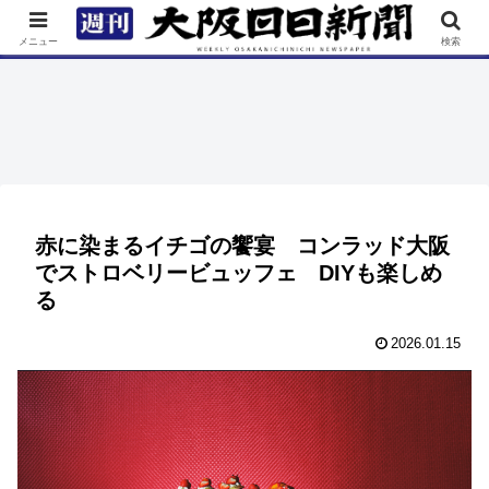
TOP
特集
ニュース
連載
街ネタ
イベント
メニュー
検索
赤に染まるイチゴの饗宴 コンラッド大阪
でストロベリービュッフェ DIYも楽しめ
る
2026.01.15