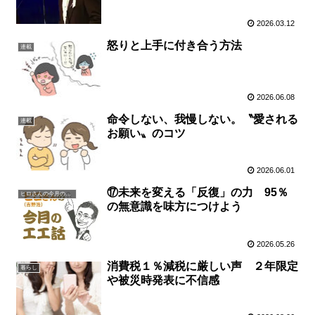
2026.03.12
怒りと上手に付き合う方法
連載
2026.06.08
命令しない、我慢しない。〝愛される
連載
お願い〟のコツ
2026.06.01
⑰未来を変える「反復」の力 95％
ヒロさんの今月の一言
の無意識を味方につけよう
2026.05.26
消費税１％減税に厳しい声 ２年限定
暮らし
や被災時発表に不信感