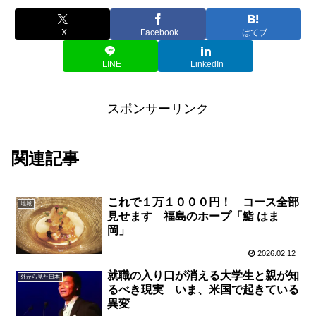
X
Facebook
はてブ
LINE
LinkedIn
スポンサーリンク
関連記事
これで１万１０００円！ コース全部
地域
見せます 福島のホープ「鮨 はま
岡」
2026.02.12
就職の入り口が消える大学生と親が知
外から見た日本
るべき現実 いま、米国で起きている
異変