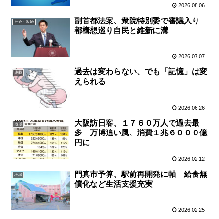
2026.08.06
副首都法案、衆院特別委で審議入り
社会・政治
都構想巡り自民と維新に溝
2026.07.07
過去は変わらない、でも「記憶」は変
連載
えられる
2026.06.26
大阪訪日客、１７６０万人で過去最
地域
多 万博追い風、消費１兆６０００億
円に
2026.02.12
門真市予算、駅前再開発に軸 給食無
地域
償化など生活支援充実
2026.02.25