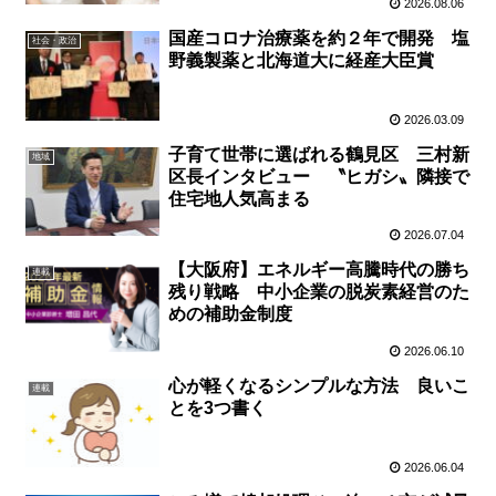
2026.08.06
国産コロナ治療薬を約２年で開発 塩
社会・政治
野義製薬と北海道大に経産大臣賞
2026.03.09
子育て世帯に選ばれる鶴見区 三村新
地域
区長インタビュー 〝ヒガシ〟隣接で
住宅地人気高まる
2026.07.04
【大阪府】エネルギー高騰時代の勝ち
連載
残り戦略 中小企業の脱炭素経営のた
めの補助金制度
2026.06.10
心が軽くなるシンプルな方法 良いこ
連載
とを3つ書く
2026.06.04