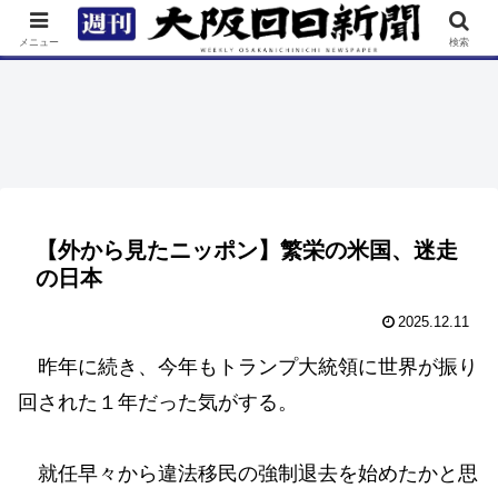
TOP
特集
ニュース
連載
街ネタ
イベント
メニュー
検索
【外から見たニッポン】繁栄の米国、迷走
の日本
2025.12.11
昨年に続き、今年もトランプ大統領に世界が振り
回された１年だった気がする。
就任早々から違法移民の強制退去を始めたかと思