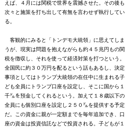
えば、４月には関税で世界を震撼させた。その後も
次々と施策を打ち出して有無を言わせず執行してい
る。
客観的にみると「トンデモ大統領」に思えてしま
うが、現実は問題を抱えながらも約４５兆円もの関
税を徴収し、それを使って経済対策を打つという。
全国民に約３０万円を配るという話もあるし、決定
事項としてはトランプ大統領の在任中に生まれる子
ども全員にトランプ口座を設定し、そこに国から１
千㌦を預金してくれるという。加えて１８歳以下の
全員にも個別口座を設定し２５０㌦を提供する予定
だ。この資金に親が一定額までを毎年追加でき、口
座の資金は投資信託などで投資される。子どもが１