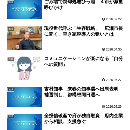
ごみ増で焼却処理ひっ迫 ４市が減量
地域
呼びかけ
2026.07.22
現役世代呼ぶ「生存戦略」 広瀬市長
地域
に聞く、空き家税導入の狙いとは
2026.04.30
コミュニケーションが楽になる「自分
連載
への質問」
2026.07.27
吉村知事 来春の知事選へ出馬表明
地域
補選制し、都構想同日選へ
2026.05.26
全投信破産で府が独自融資 府内企業
地域
から相談、支援急ぐ