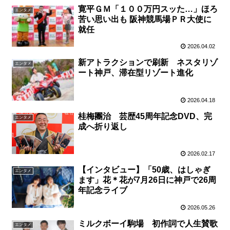
寛平ＧＭ「１００万円スッた…」ほろ
エンタメ
苦い思い出も 阪神競馬場ＰＲ大使に
就任
2026.04.02
新アトラクションで刷新 ネスタリゾ
エンタメ
ート神戸、滞在型リゾート進化
2026.04.18
桂梅團治 芸歴45周年記念DVD、完
エンタメ
成へ折り返し
2026.02.17
【インタビュー】「50歳、はしゃぎ
エンタメ
ます」花＊花が7月26日に神戸で26周
年記念ライブ
2026.05.26
ミルクボーイ駒場 初作詞で人生賛歌
エンタメ