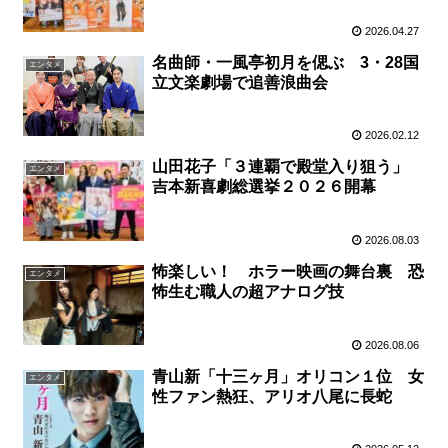
2026.04.27
名曲師・一風亭初月を偲ぶ 3・28国
エンタメ
立文楽劇場で追善浪曲会
2026.02.12
山田花子「３連覇で殿堂入り狙う」
エンタメ
吉本新喜劇総選挙２０２６開幕
2026.08.03
怖楽しい！ ホラー映画の舞台裏 恐
エンタメ
怖生む職人の超アナログ技
2026.08.06
青山新「十三ヶ月」オリコン１位 女
エンタメ
性ファン熱狂、アリオ八尾に長蛇