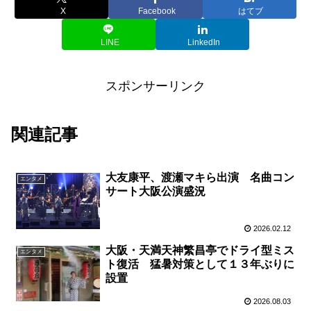
X
Facebook
はてブ
LINE
LinkedIn
スポンサーリンク
関連記事
大友康平、渡瀬マキら出演 名曲コン
エンタメ
サート大阪公演盛況
2026.02.12
大阪・天満天神繁昌亭でドライ型ミス
エンタメ
ト復活 猛暑対策として１３年ぶりに
設置
2026.08.03