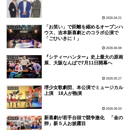
2026.04.21
「お笑い」で距離を縮めるオープンハ
エンタメ
ウス、吉本新喜劇とのコラボ公演で
「ごひいきに！」
2026.06.09
『シティーハンター』史上最大の原画
エンタメ
展、大阪なんばで7月11日開幕へ
2026.05.27
堺少女歌劇団、本公演でミュージカル
エンタメ
上演 18人が熱演
2026.06.03
新喜劇が若手台頭で競争激化 「金の
エンタメ
卵」新５人お披露目