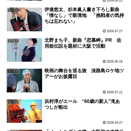
2026.05.12
伊達悠太、杉本眞人書き下ろし新曲
エンタメ
「情なし」で新境地 「挑戦者の気持
ちは忘れない」
2026.07.27
北野まち子、新曲『恋慕岬』PR 佐
エンタメ
用姫伝説を題材に大阪で活動
2026.05.18
映画の舞台を巡る旅 淡路島ロケ地ツ
エンタメ
アーがお披露目
2026.07.21
浜村淳がエール “60歳の新人”滝あ
エンタメ
つしが船出
2026.04.27