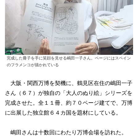
完成した冊子を手に笑顔を見せる嶋田一子さん。ページにはスペイン
のフラメンコが描かれている
大阪・関西万博を契機に、鶴見区在住の嶋田一子
さん（６７）が独自の「大人のぬり絵」シリーズを
完成させた。全１１冊、約７０ページ建てで、万博
に出展した独立館６４カ国を題材にしている。
嶋田さんは十数回にわたり万博会場を訪れた。