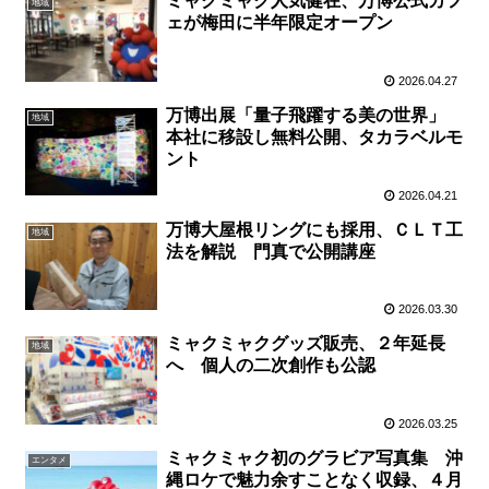
ミャクミャク人気健在、万博公式カフ
地域
ェが梅田に半年限定オープン
2026.04.27
万博出展「量子飛躍する美の世界」
地域
本社に移設し無料公開、タカラベルモ
ント
2026.04.21
万博大屋根リングにも採用、ＣＬＴ工
地域
法を解説 門真で公開講座
2026.03.30
ミャクミャクグッズ販売、２年延長
地域
へ 個人の二次創作も公認
2026.03.25
ミャクミャク初のグラビア写真集 沖
エンタメ
縄ロケで魅力余すことなく収録、４月