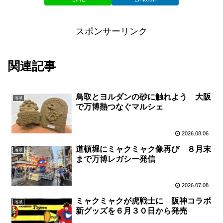
スポンサーリンク
関連記事
鳥取とヨルダンの砂に触れよう 大阪
地域
で万博熱つなぐマルシェ
2026.08.06
道頓堀にミャクミャク像再び ８月末
地域
まで万博レガシー発信
2026.07.08
ミャクミャクが虎戦士に 阪神コラボ
地域
新グッズを６月３０日から発売