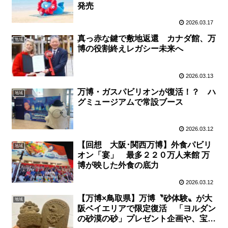
発売
2026.03.17
真っ赤な鍵で敷地返還 カナダ館、万
地域
博の役割終えレガシー未来へ
2026.03.13
万博・ガスパビリオンが復活！？ ハ
地域
グミュージアムで常設ブース
2026.03.12
【回想 大阪･関西万博】外食パビリ
地域
オン「宴」 最多２２０万人来館 万
博が映した外食の底力
2026.03.12
【万博×鳥取県】万博〝砂体験〟が大
地域
阪ベイエリアで限定復活 「ヨルダン
の砂漠の砂」プレゼント企画や、宝探