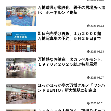
万博遊具が常設化 親子の居場所へ進
地域
化 ボーネルンド刷新
2026.05.13
即日完売受け再販、１万２０００超
地域
万博写真集の予約、５月２９日まで
2026.05.13
万博熱なお健在 タカラベルモント、
街ネタ
１９７０と２０２５結ぶ特別展示
2026.05.07
ほっかほっか亭の万博グルメ「ワンハ
地域
ンド BENTO」新大阪駅に初進出
2026.05.01