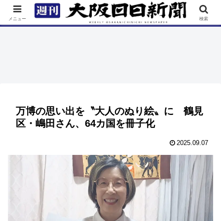
TOP
特集
ニュース
連載
街ネタ
イベント
メニュー
検索
万博の思い出を〝大人のぬり絵〟に 鶴見
区・嶋田さん、64カ国を冊子化
2025.09.07