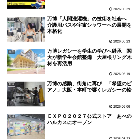
2026.06.29
万博「人間洗濯機」の技術を社会へ
経済
介護用バスや宇宙シャワーへの展開を
本格化
2026.06.23
万博レガシーを学生の学びへ継承 関
教育
大が新学生会館整備 大屋根リング木
材を再活用
2026.06.19
万博の感動、街角に再び 「希望のピ
地域
アノ」大阪・本町で響くレガシーの輪
2026.06.06
ＥＸＰＯ２０２７公式ストア あべの
地域
ハルカスにオープン
2026.05.22