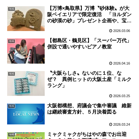
【万博×鳥取県】万博〝砂体験〟が大
地域
阪ベイエリアで限定復活 「ヨルダン
の砂漠の砂」プレゼント企画や、宝探
しゲームに県産品マルシェも
2026.03.06
【都島区・鶴見区】「スーパー万代」
地域
併設で通いやすいピアノ教室
2026.04.16
〝大阪らしさ〟ないのに１位、な
地域
ぜ？ 異例ヒットの大阪土産「ミルク
ラング」
2026.03.25
大阪都構想、府議会で集中審議 維新
地域
は継続審査方針、５月決着図る
2026.03.24
ミャクミャクがちはやの森でお出迎
地域