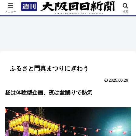
TOP
特集
ニュース
連載
街ネタ
イベント
メニュー
検索
ふるさと門真まつりにぎわう
2025.08.29
昼は体験型企画、夜は盆踊りで熱気