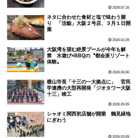
2026.07.16
ネタに合わせた食材と塩で味わう握
地域
り 「活鮨」大阪２号店、３月１日開
業
2026.02.28
大阪湾を望む絶景プールが今年も解
地域
禁 水遊び×BBQの〝都会派リゾート
体験〟
2026.06.06
横山市長「十三の一大拠点に」 官民
地域
学連携の大型再開発「ジオタワー大阪
十三」竣工
2026.05.09
シャオミ関西初店舗が開業 鶴見緑地
地域
にぎわう
2026.03.09