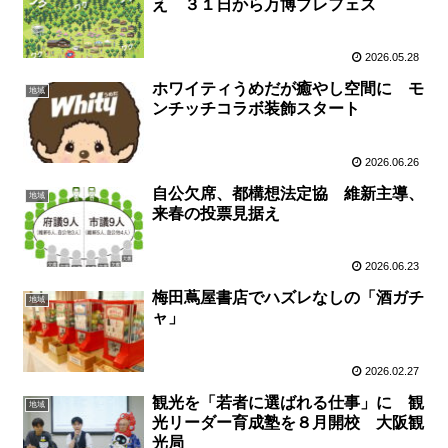
え ３１日から万博プレフェス
2026.05.28
ホワイティうめだが癒やし空間に モ
地域
ンチッチコラボ装飾スタート
2026.06.26
自公欠席、都構想法定協 維新主導、
地域
来春の投票見据え
2026.06.23
梅田蔦屋書店でハズレなしの「酒ガチ
地域
ャ」
2026.02.27
観光を「若者に選ばれる仕事」に 観
地域
光リーダー育成塾を８月開校 大阪観
光局