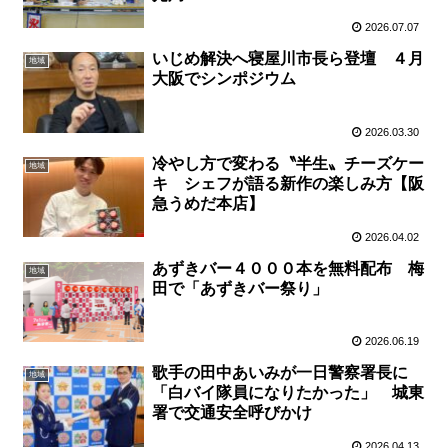
2026.07.07
いじめ解決へ寝屋川市長ら登壇 ４月
地域
大阪でシンポジウム
2026.03.30
冷やし方で変わる〝半生〟チーズケー
地域
キ シェフが語る新作の楽しみ方【阪
急うめだ本店】
2026.04.02
あずきバー４０００本を無料配布 梅
地域
田で「あずきバー祭り」
2026.06.19
歌手の田中あいみが一日警察署長に
地域
「白バイ隊員になりたかった」 城東
署で交通安全呼びかけ
2026.04.13