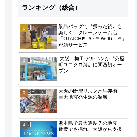
ランキング（総合）
景品バッグで〝獲った後〟も
地域
楽しく クレーンゲーム店
「OTAICHI!! POP!! WORLD!!」
が新サービス
[大阪・梅田]アルペンが〝茶屋
地域
町ユニクロ跡〟に関西初オー
プン
大阪の断層リスクと生存術
わかるニュース
巨大地震発生源の深層
熊本県で最大震度７の地震
地域
近畿でも揺れ、大阪から支援