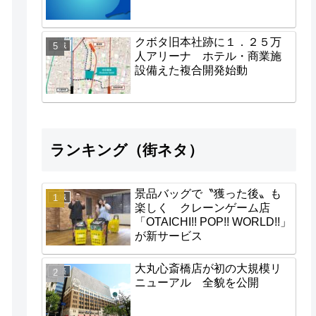
クボタ旧本社跡に１．２５万
地域
人アリーナ ホテル・商業施
設備えた複合開発始動
ランキング（街ネタ）
景品バッグで〝獲った後〟も
地域
楽しく クレーンゲーム店
「OTAICHI!! POP!! WORLD!!」
が新サービス
大丸心斎橋店が初の大規模リ
経済
ニューアル 全貌を公開