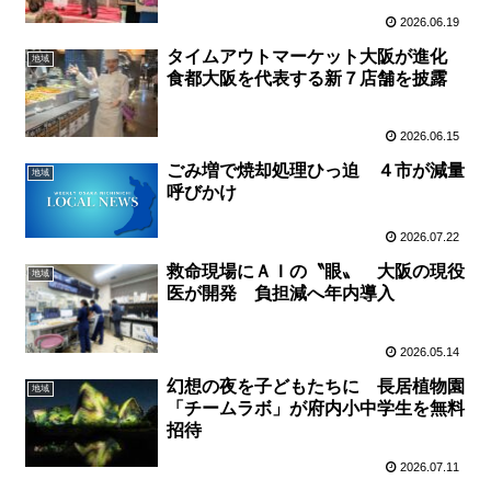
2026.06.19
タイムアウトマーケット大阪が進化
地域
食都大阪を代表する新７店舗を披露
2026.06.15
ごみ増で焼却処理ひっ迫 ４市が減量
地域
呼びかけ
2026.07.22
救命現場にＡＩの〝眼〟 大阪の現役
地域
医が開発 負担減へ年内導入
2026.05.14
幻想の夜を子どもたちに 長居植物園
地域
「チームラボ」が府内小中学生を無料
招待
2026.07.11