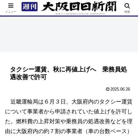
TOP
特集
ニュース
連載
街ネタ
イベント
メニュー
検索
タクシー運賃、秋に再値上げへ 乗務員処
遇改善で許可
2025.06.26
近畿運輸局は６月３日、大阪府内のタクシー運賃
について事業者から申請されていた値上げを許可し
た。燃料費の上昇対策や乗務員の処遇改善などを理
由に大阪府内の約７割の事業者（車の台数ベース）