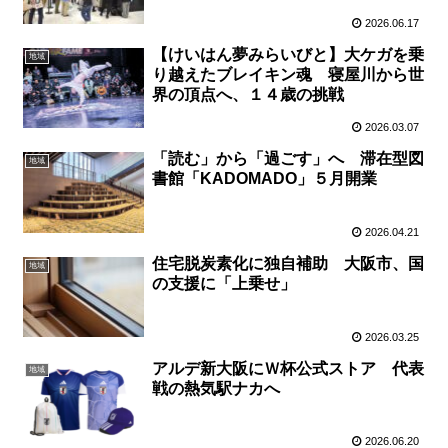
2026.06.17
【けいはん夢みらいびと】大ケガを乗
地域
り越えたブレイキン魂 寝屋川から世
界の頂点へ、１４歳の挑戦
2026.03.07
「読む」から「過ごす」へ 滞在型図
地域
書館「KADOMADO」５月開業
2026.04.21
住宅脱炭素化に独自補助 大阪市、国
地域
の支援に「上乗せ」
2026.03.25
アルデ新大阪にＷ杯公式ストア 代表
地域
戦の熱気駅ナカへ
2026.06.20