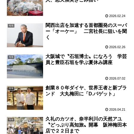
2026.02.24
関西出店を加速する首都圏発のスーパ
地域
ー「オーケー」 二宮社長に狙いを聞
く
2026.02.26
大阪城で〝石垣博士〟になろう 学芸
地域
員と豊臣石垣を学ぶ夏休み講座
2026.07.02
創業８０年ダイヤ、世界王者と新ブラ
地域
ンド 大丸梅田に「D.バゲット」
2026.04.21
久礼のカツオ、奈半利川の天然アユ
地域
〝どっぷり高知旅〟開幕 阪神梅田本
店で２２日まで