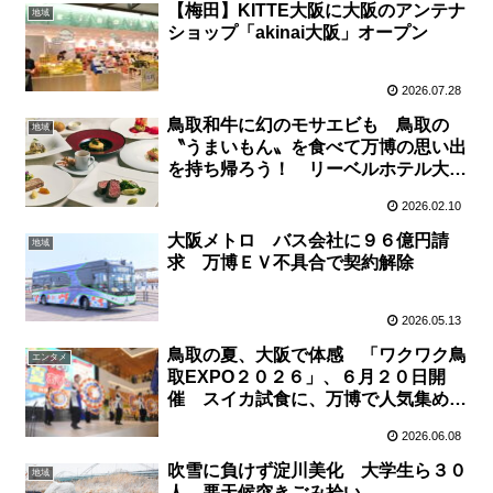
【梅田】KITTE大阪に大阪のアンテナ
地域
ショップ「akinai大阪」オープン
2026.07.28
鳥取和牛に幻のモサエビも 鳥取の
地域
〝うまいもん〟を食べて万博の思い出
を持ち帰ろう！ リーベルホテル大阪
で１４日、「鳥取フェア×〝とっとり
2026.02.10
サンドパビリオン〟オープン記念」ア
フター万博企画
大阪メトロ バス会社に９６億円請
地域
求 万博ＥＶ不具合で契約解除
2026.05.13
鳥取の夏、大阪で体感 「ワクワク鳥
エンタメ
取EXPO２０２６」、６月２０日開
催 スイカ試食に、万博で人気集めた
「鳥取魅力名探偵」体験も
2026.06.08
吹雪に負けず淀川美化 大学生ら３０
地域
人、悪天候突きごみ拾い