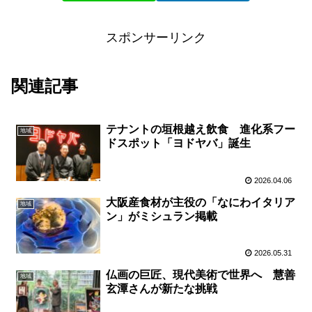
スポンサーリンク
関連記事
テナントの垣根越え飲食 進化系フー
地域
ドスポット「ヨドヤバ」誕生
2026.04.06
大阪産食材が主役の「なにわイタリア
地域
ン」がミシュラン掲載
2026.05.31
仏画の巨匠、現代美術で世界へ 慧善
地域
玄潭さんが新たな挑戦