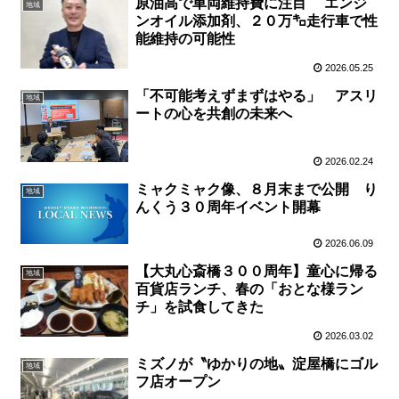
原油高で車両維持費に注目 エンジ
地域
ンオイル添加剤、２０万㌔走行車で性
能維持の可能性
2026.05.25
「不可能考えずまずはやる」 アスリ
地域
ートの心を共創の未来へ
2026.02.24
ミャクミャク像、８月末まで公開 り
地域
んくう３０周年イベント開幕
2026.06.09
【大丸心斎橋３００周年】童心に帰る
地域
百貨店ランチ、春の「おとな様ラン
チ」を試食してきた
2026.03.02
ミズノが〝ゆかりの地〟淀屋橋にゴル
地域
フ店オープン