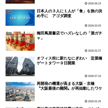
2026.06.23
日本人の３人に１人が「食」を旅の決
地域
め手に アゴダ調査
2026.03.03
梅田蔦屋書店でハズレなしの「酒ガチ
地域
ャ」
2026.02.27
オフィス街に新たなにぎわい 淀屋橋
地域
ゲートタワー９日開業
2026.07.10
再開発の機運が高まる大阪・京橋
地域
〝大阪最後の難関〟が再始動したワケ
2026.02.25