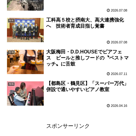
2026.07.08
工科高５校と摂南大、高大連携強化
地域
へ 技術者育成目指し覚書
2026.07.08
大阪梅田・D.D.HOUSEでビアフェ
地域
ス ビールと推しフードの〝ベストマ
ッチ〟に舌鼓
2026.07.11
【都島区・鶴見区】「スーパー万代」
地域
併設で通いやすいピアノ教室
2026.04.16
スポンサーリンク