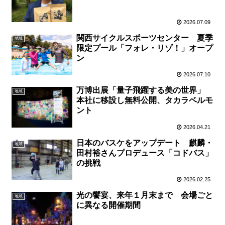
2026.07.09
関西サイクルスポーツセンター 夏季
地域
限定プール「フォレ・リゾ！」オープ
ン
2026.07.10
万博出展「量子飛躍する美の世界」
地域
本社に移設し無料公開、タカラベルモ
ント
2026.04.21
日本のバスケをアップデート 麒麟・
地域
田村裕さんプロデュース「コドバス」
の挑戦
2026.02.25
光の饗宴、来年１月末まで 会場ごと
地域
に異なる開催期間