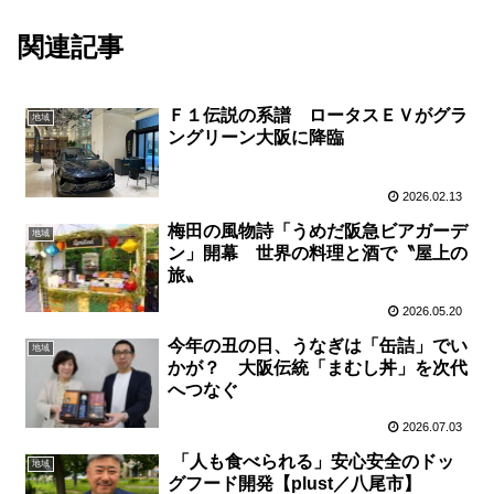
関連記事
Ｆ１伝説の系譜 ロータスＥＶがグラ
地域
ングリーン大阪に降臨
2026.02.13
梅田の風物詩「うめだ阪急ビアガーデ
地域
ン」開幕 世界の料理と酒で〝屋上の
旅〟
2026.05.20
今年の丑の日、うなぎは「缶詰」でい
地域
かが？ 大阪伝統「まむし丼」を次代
へつなぐ
2026.07.03
「人も食べられる」安心安全のドッ
地域
グフード開発【plust／八尾市】