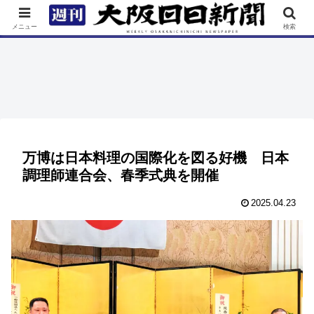
TOP
特集
ニュース
連載
街ネタ
イベント
メニュー
検索
万博は日本料理の国際化を図る好機 日本
調理師連合会、春季式典を開催
2025.04.23