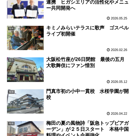
連携 ヒガシエリアの活性化やメニュ
ー共同開発へ
2026.05.25
キミノみらいテラスに歌声 ゴスペル
地域
ライブ初開催
2026.02.26
大阪松竹座が26日閉館 最後の五月
地域
大歌舞伎にファン惜別
2026.05.12
門真市初の小中一貫校 水桜学園が開
地域
校
2026.04.22
梅田の夏の風物詩「阪急トップビアガ
地域
ーデン」が２５日スタート 本格中国
料理やイベント企画強化