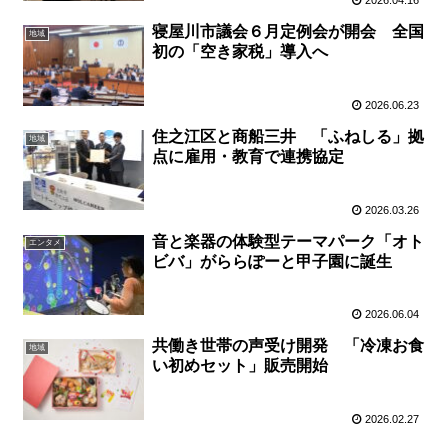
2026.04.16
寝屋川市議会６月定例会が開会 全国
地域
初の「空き家税」導入へ
2026.06.23
住之江区と商船三井 「ふねしる」拠
地域
点に雇用・教育で連携協定
2026.03.26
音と楽器の体験型テーマパーク「オト
エンタメ
ビバ」がららぽーと甲子園に誕生
2026.06.04
共働き世帯の声受け開発 「冷凍お食
地域
い初めセット」販売開始
2026.02.27