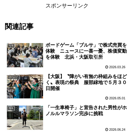
スポンサーリンク
関連記事
ボードゲーム「ブルサ」で株式売買を
地域
体験 ニュースに一喜一憂、株価変動
を体験 北浜・大阪取引所
2026.03.26
【大阪】〝障がい有無の枠組みをほど
ぽのぽの
く〟表現の祭典 服部緑地で５月３０
日開催
2026.05.01
「一生車椅子」と宣告された男性がホ
地域
ノルルマラソン完歩に挑戦
2026.06.24