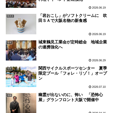
2026.06.19
「岩おこし」がソフトクリームに 吹
街ネタ
田ＳＡで大阪名物の新食感
2026.06.19
城東鶴見工業会が定時総会 地域企業
地域
の連携強化へ
2026.06.29
関西サイクルスポーツセンター 夏季
地域
限定プール「フォレ・リゾ！」オープ
ン
2026.07.10
幽霊が出ないのに、怖い 「恐怖心
地域
展」グランフロント大阪で開催中