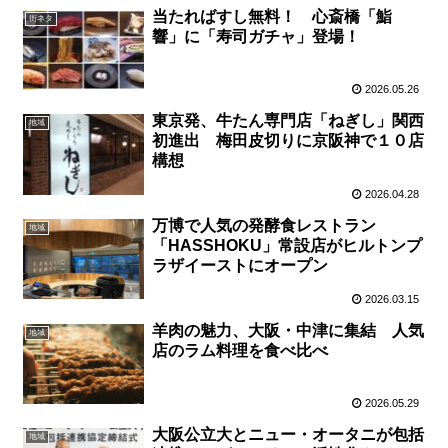
当たればすし無料！ 心斎橋「鮨
街ネタ
響」に「寿司ガチャ」登場！
2026.05.26
東京発、牛たん専門店「ねぎし」関西
地域
初進出 梅田皮切りに京阪神で１０店
構想
2026.04.28
万博で人気の発酵食レストラン
地域
「HASSHOKU」常設店がヒルトンプ
ラザイーストにオープン
2026.03.15
羊肉の魅力、大阪・中津に集結 人気
地域
店のラム料理を食べ比べ
2026.05.29
大阪公立大とニュー・オータニが包括
地域