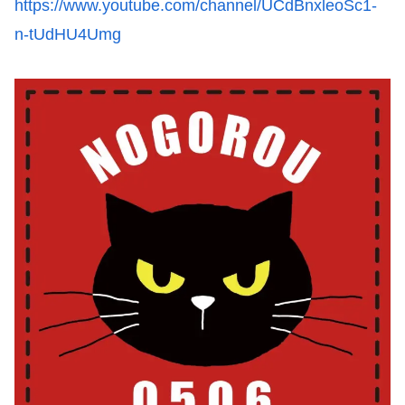
https://www.youtube.com/channel/UCdBnxleoSc1-
n-tUdHU4Umg