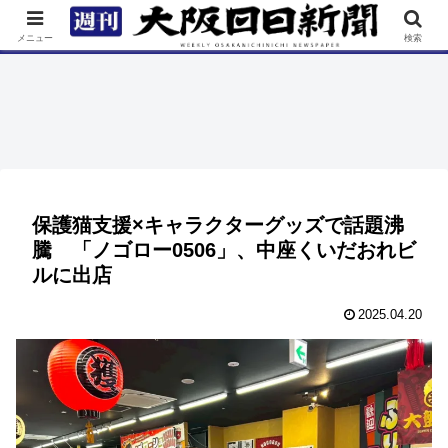
TOP
特集
ニュース
連載
街ネタ
イベント
メニュー
検索
保護猫支援×キャラクターグッズで話題沸
騰 「ノゴロー0506」、中座くいだおれビ
ルに出店
2025.04.20