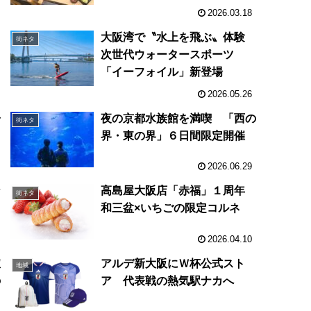
2026.03.18
Ｖ
大阪湾で〝水上を飛ぶ〟体験
街ネタ
次世代ウォータースポーツ
「イーフォイル」新登場
2026.05.26
子
夜の京都水族館を満喫 「西の
街ネタ
界・東の界」６日間限定開催
2026.06.29
な
高島屋大阪店「赤福」１周年
街ネタ
」
和三盆×いちごの限定コルネ
2026.04.10
惣
アルデ新大阪にＷ杯公式スト
地域
の
ア 代表戦の熱気駅ナカへ