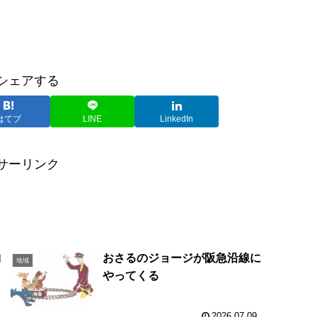
シェアする
はてブ
LINE
LinkedIn
サーリンク
納
おさるのジョージが阪急沿線に
地域
０
やってくる
2026.07.09