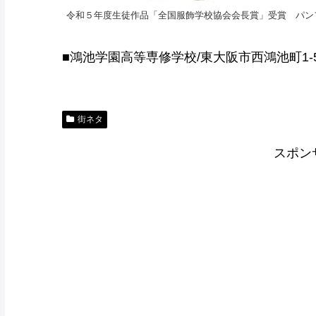
令和５年度生徒作品「全国服飾学校協会会長賞」受賞 パン
■鴻池学園高等専修学校/東大阪市西鴻池町1-5-4／
街ネタ
スポン