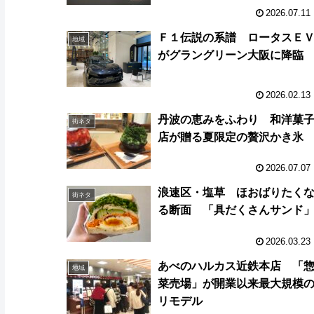
阪へ
2026.07.11
Ｆ１伝説の系譜 ロータスＥ
地域
がグラングリーン大阪に降臨
2026.02.13
丹波の恵みをふわり 和洋菓
街ネタ
店が贈る夏限定の贅沢かき氷
2026.07.07
浪速区・塩草 ほおばりたく
街ネタ
る断面 「具だくさんサンド
2026.03.23
あべのハルカス近鉄本店 「
地域
菜売場」が開業以来最大規模
リモデル