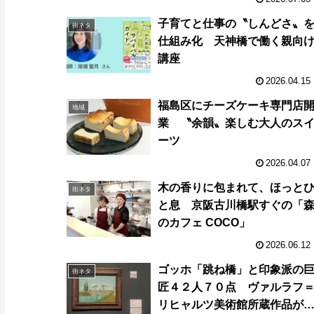
子育てと仕事の〝しんどさ〟
街ネタ
仕組み化 天神橋で働く親向
講座
2026.04.15
福島区にチーズケーキ専門店
地域
業 〝余韻〟楽しむ大人のス
ーツ
2026.04.07
木の香りに包まれて、ほっと
街ネタ
と息 京阪古川橋駅すぐの「
のカフェ COCO」
2026.06.12
ゴッホ「跳ね橋」と印象派の
街ネタ
匠４２人７０点 ヴァルラフ
リヒャルツ美術館所蔵作品が