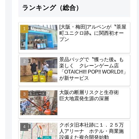
ランキング（総合）
[大阪・梅田]アルペンが〝茶屋
地域
町ユニクロ跡〟に関西初オー
プン
景品バッグで〝獲った後〟も
地域
楽しく クレーンゲーム店
「OTAICHI!! POP!! WORLD!!」
が新サービス
大阪の断層リスクと生存術
わかるニュース
巨大地震発生源の深層
クボタ旧本社跡に１．２５万
地域
人アリーナ ホテル・商業施
設備えた複合開発始動