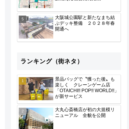
大阪城公園駅と新たなまち結
地域
ぶデッキ整備 ２０２８年春
開通へ
ランキング（街ネタ）
景品バッグで〝獲った後〟も
地域
楽しく クレーンゲーム店
「OTAICHI!! POP!! WORLD!!」
が新サービス
大丸心斎橋店が初の大規模リ
経済
ニューアル 全貌を公開