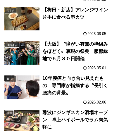
を
【梅田・新店】アレンジワイン
街ネタ
け
片手に食べる串カツ
2026.06.05
開
【大阪】〝障がい有無の枠組み
ぽのぽの
イ
をほどく〟表現の祭典 服部緑
地で５月３０日開催
2026.05.01
ひ
10年腰痛と向き合い見えたも
暮らし
森
の 専門家が指摘する〝長引く
腰痛の背景〟
2026.02.06
巨
難波にジンギスカン酒場オープ
地域
＝
ン 卓上ハイボールでラム肉気
大
軽に