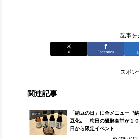
記事を
X
Facebook
スポン
関連記事
「納豆の日」に全メニュー〝
街ネタ
豆化〟 梅田の醗酵食堂が１
日から限定イベント
2026.07.03