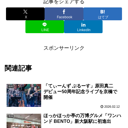
記事をシェアする
X
Facebook
はてブ
LINE
LinkedIn
スポンサーリンク
関連記事
「てぃーんず ぶるーす」原田真二
地域
デビュー50周年記念ライブを京橋で
開催
2026.02.12
ほっかほっか亭の万博グルメ「ワンハ
地域
ンド BENTO」新大阪駅に初進出