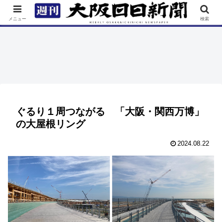
TOP
特集
ニュース
連載
街ネタ
イベント
メニュー
検索
ぐるり１周つながる 「大阪・関西万博」
の大屋根リング
2024.08.22