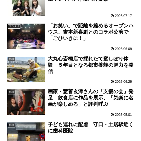
2026.07.17
「お笑い」で距離を縮めるオープンハ
エンタメ
ウス、吉本新喜劇とのコラボ公演で
「ごひいきに！」
2026.06.09
大丸心斎橋店で採れたて蜜しぼり体
地域
験 ５年目となる都市養蜂の魅力を発
信
2026.06.29
画家・慧善玄潭さんの「支援の会」発
地域
足 飲食店に作品を展示、「気楽に名
画が楽しめる」と評判呼ぶ
2026.05.01
子ども連れに配慮 守口・土居駅近く
地域
に歯科医院