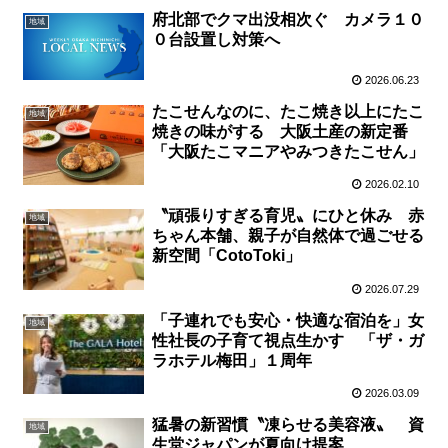
府北部でクマ出没相次ぐ カメラ１０
地域
０台設置し対策へ
2026.06.23
たこせんなのに、たこ焼き以上にたこ
地域
焼きの味がする 大阪土産の新定番
「大阪たこマニアやみつきたこせん」
2026.02.10
〝頑張りすぎる育児〟にひと休み 赤
地域
ちゃん本舗、親子が自然体で過ごせる
新空間「CotoToki」
2026.07.29
「子連れでも安心・快適な宿泊を」女
地域
性社長の子育て視点生かす 「ザ・ガ
ラホテル梅田」１周年
2026.03.09
猛暑の新習慣〝凍らせる美容液〟 資
地域
生堂ジャパンが夏向け提案