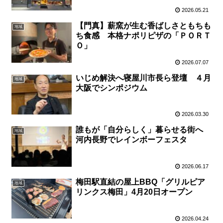
2026.05.21
【門真】薪窯が生む香ばしさともちも
地域
ち食感 本格ナポリピザの「ＰＯＲＴ
Ｏ」
2026.07.07
いじめ解決へ寝屋川市長ら登壇 ４月
地域
大阪でシンポジウム
2026.03.30
誰もが「自分らしく」暮らせる街へ
地域
河内長野でレインボーフェスタ
2026.06.17
梅田駅直結の屋上BBQ「グリルピア
地域
リンクス梅田」4月20日オープン
2026.04.24