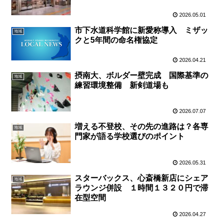
2026.05.01
市下水道科学館に新愛称導入 ミザッ
地域
クと5年間の命名権協定
2026.04.21
摂南大、ボルダー壁完成 国際基準の
地域
練習環境整備 新剣道場も
2026.07.07
増える不登校、その先の進路は？各専
地域
門家が語る学校選びのポイント
2026.05.31
スターバックス、心斎橋新店にシェア
地域
ラウンジ併設 １時間１３２０円で滞
在型空間
2026.04.27